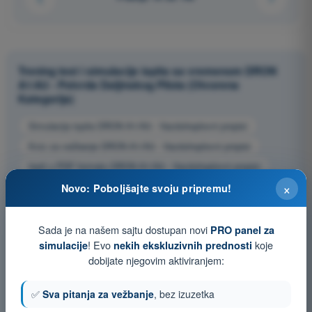
Trening test i simulacije ispita sa vremenom DRON
A1/A3 - Potvrda Daljinskog Pilota (Otvorena
Kategorija)
Simulacija ispita DRON A1/A3 - Vazduhoplovni propisi
Kviz za vežbanje DRON A1/A3 - Vazduhoplovni propisi
Ispit u PDF formatu DRON A1/A3 - Vazduhoplovni propisi
×
Novo: Poboljšajte svoju pripremu!
Sada je na našem sajtu dostupan novi
PRO panel za
! Evo
koje
simulacije
nekih ekskluzivnih prednosti
dobijate njegovim aktiviranjem:
✅
Sva pitanja za vežbanje
, bez izuzetka