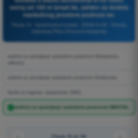
većoj od 100 m iznad tla, zahtev za dodelu
vazdušnog prostora podnosi se:
Pitanje 76 - Vazduhoplovni propisi - DRON A1/A3 - Potvrda
Daljinskog Pilota (Otvorena Kategorija)
Jedinici za upravljanje vazdušnim prostorom Ministarstva
odbrane;
Jedinici za upravljanje vazdušnim prostorom Direktorata;
Službi za traganje i spasavanje (SAR);
Jedinici za upravljanje vazdušnim prostorom SMATSA;
Pitanje 76 od 140