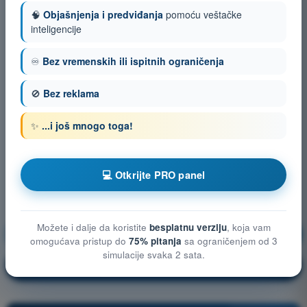
🧠
Objašnjenja i predviđanja
pomoću veštačke
inteligencije
♾️
Bez vremenskih ili ispitnih ograničenja
🚫
Bez reklama
✨
...i još mnogo toga!
💻 Otkrijte PRO panel
Možete i dalje da koristite
besplatnu verziju
, koja vam
Vazduhoplovni propisi
Vežbanje!
omogućava pristup do
75% pitanja
sa ograničenjem od 3
simulacije svaka 2 sata.
Objašnjenje pitanja
🔒
PRO