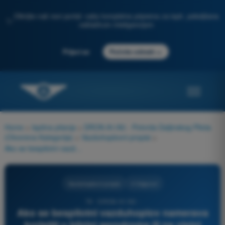
Otkrijte naš novi portal: vaša kompletna priprema za ispit, poboljšana
✨
veštačkom inteligencijom
→
Prijavi se
Počnite odmah
Home
>
Ispitna pitanja
>
DRON A1/A3 - Potvrda Daljinskog Pilota
(Otvorena Kategorija)
>
Vazduhoplovni propisi
>
Ako se bespilotni vazduhoplov namerava koristiti u blizini aerodroma ili na visini većoj od 100 m iznad tla, zahtev za dodelu vazdušnog prostora podnosi se:
Vazduhoplovni propisi
4 Odgovori
76 - DRON A1/A3 -
Ako se bespilotni vazduhoplov namerava
koristiti u blizini aerodroma ili na visini