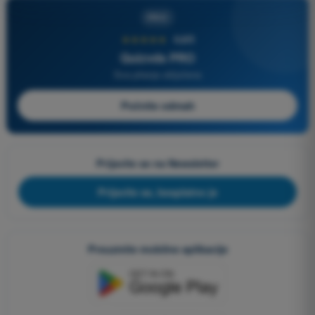
PRO
★★★★★
4,6/5
Quizvds PRO
Sva pitanja uključena
Počnite odmah
Prijavite se na Newsletter
Prijavite se, besplatno je
Preuzmite mobilne aplikacije