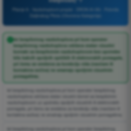
Pitanje 8 - Vazduhoplovni propisi - DRON A1/A3 - Potvrda
Daljinskog Pilota (Otvorena Kategorija)
let bespilotnog vazduhoplova pri kom operater
bespilotnog vazduhoplova održava stalan vizuelni
kontakt sa bespilotnim vazduhoplovom bez upotrebe
bilo kakvih spoljnih optičkih ili elektronskih pomagala,
pri čemu se sredstva za korekciju vida (naočare ili
kontaktna sočiva) ne smatraju spoljnim vizuelnim
pomagalima;
let bespilotnog vazduhoplova pri kom operater bespilotnog
vazduhoplova održava stalan vizuelni domet sa bespilotnim
vazduhoplovom uz upotrebu spoljnih vizuelnih ili elektronskih
pomagala, pri čemu se sredstva za korekciju vida (naočare ili
kontaktna sočiva) ne smatraju spoljnim vizuelnim pomagalima;
let bespilotnog vazduhoplova pri kom operater bespilotnog