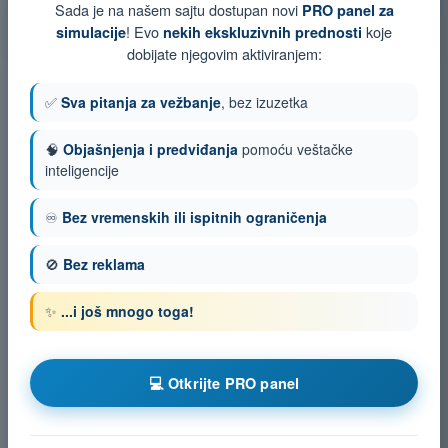
Kviz za vežbanje DRON A1/A3 - Vazduhoplovni propisi
Sada je na našem sajtu dostupan novi
PRO panel za
! Evo
koje
simulacije
nekih ekskluzivnih prednosti
Ispit u PDF formatu DRON A1/A3 - Vazduhoplovni propisi
dobijate njegovim aktiviranjem:
✅
Sva pitanja za vežbanje
, bez izuzetka
🧠
Objašnjenja i predviđanja
pomoću veštačke
inteligencije
♾️
Bez vremenskih ili ispitnih ograničenja
🚫
Bez reklama
✨
...i još mnogo toga!
💻 Otkrijte PRO panel