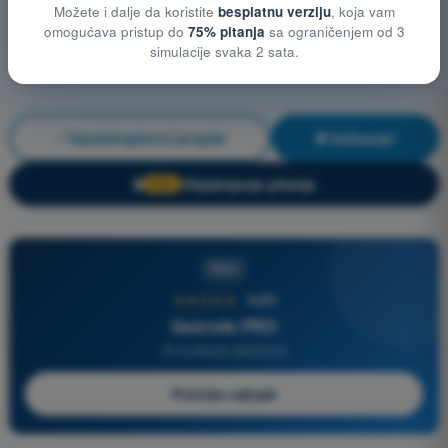
Možete i dalje da koristite
besplatnu verziju
, koja vam
omogućava pristup do
75% pitanja
sa ograničenjem od 3
simulacije svaka 2 sata.
Vazduhoplovni propisi
Vežbanje!
Objašnjenje pitanja
🔒
PRO
PRO
★★★★★
4,6/5
Quizvds PRO
Sva pitanja uključena
Počnite odmah