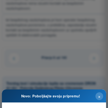
vazduhoplova nema vizuelni kontakt sa bespilotnim
vazduhoplovom;
let bespilotnog vazduhoplova pri kom operater bespilotnog
vazduhoplova povremeno, u prekidima, uspostavlja vizuelni
kontakt sa bespilotnim vazduhoplovom uz upotrebu spoljnih
optičkih ili elektronskih pomagala;
Pitanje 8 od 140
Trening test i simulacije ispita sa vremenom DRON
A1/A3 - Potvrda Daljinskog Pilota (Otvorena
Kategorija)
×
Novo: Poboljšajte svoju pripremu!
Simulacija ispita DRON A1/A3 - Vazduhoplovni propisi