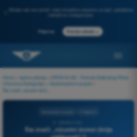
Otkrijte naš novi portal: vaša kompletna priprema za ispit, poboljšana
✨
veštačkom inteligencijom
→
Prijavi se
Počnite odmah
Home
>
Ispitna pitanja
>
DRON A1/A3 - Potvrda Daljinskog Pilota
(Otvorena Kategorija)
>
Vazduhoplovni propisi
>
Šta znači „vizuelni domet (linija vidljivosti)“?
Vazduhoplovni propisi
4 Odgovori
8 - DRON A1/A3 -
Šta znači „vizuelni domet (linija
vidljivosti)“?