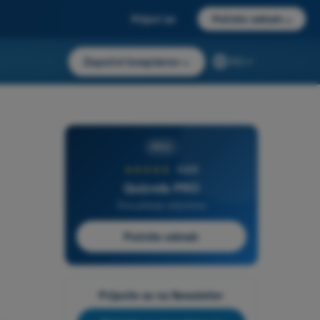
Prijavi se
Počnite odmah
→
Započni besplatno
→
RS
PRO
★★★★★
4,6/5
Quizvds PRO
Sva pitanja uključena
Počnite odmah
Prijavite se na Newsletter