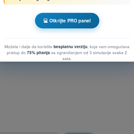
otnih vazduhoplovnih sistema (UAS)
otnih vazduhoplovnih sistema (UAS)
💻 Otkrijte PRO panel
pilotnih vazduhoplovnih sistema (UAS)
Možete i dalje da koristite
besplatnu verziju
, koja vam omogućava
pristup do
75% pitanja
sa ograničenjem od 3 simulacije svaka 2
sata.