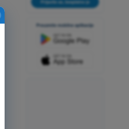
Prijavite se, besplatno je
Preuzmite mobilne aplikacije