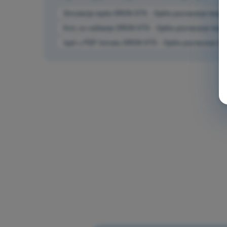
Simulacija ispita DRON STS - Opšte poznavanje bespil
Kviz za vežbanje DRON STS - Opšte poznavanje bespil
Ispit u PDF formatu DRON STS - Opšte poznavanje bes