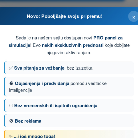
×
Novo: Poboljšajte svoju pripremu!
og severa.
Sada je na našem sajtu dostupan novi
PRO panel za
simulacije
! Evo
nekih ekskluzivnih prednosti
koje dobijate
njegovim aktiviranjem:
og severa (geografski sever).
✅
Sva pitanja za vežbanje
, bez izuzetka
🧠
Objašnjenja i predviđanja
pomoću veštačke
inteligencije
nje 166 od 167
Sledeće pitanje
♾️
Bez vremenskih ili ispitnih ograničenja
🚫
Bez reklama
enom DRON STS - Potvrda o osposobljenosti
✨
...i još mnogo toga!