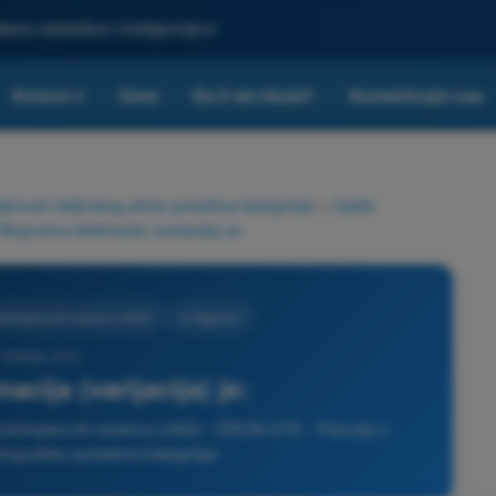
ljšana veštačkom inteligencijom
Kvizovi
Cene
Da li ste škola?
Kontaktirajte nas
▾
nosti daljinskog pilota (posebna kategorija)
>
Opšte
Magnetna deklinacija (varijacija) je:
zduhoplovnih sistema (UAS)
4 Odgovori
- DRON STS -
cija (varijacija) je:
vazduhoplovnih sistema (UAS) - DRON STS - Potvrda o
kog pilota (posebna kategorija)