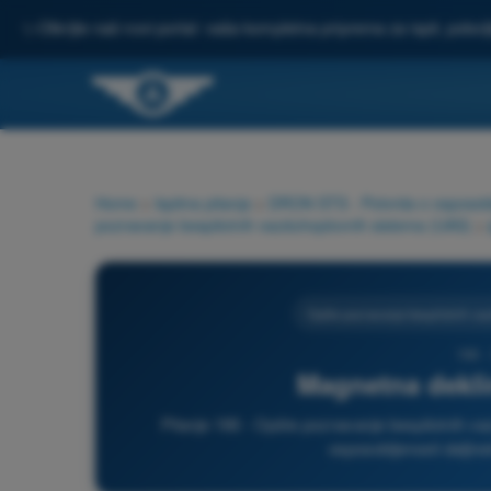
✨
Otkrijte naš novi portal: vaša kompletna priprema za ispit, pobo
Home
>
Ispitna pitanja
>
DRON STS - Potvrda o osposoblje
poznavanje bespilotnih vazduhoplovnih sistema (UAS)
>
Opšte poznavanje bespilotnih va
166 
Magnetna deklina
Pitanje 166 - Opšte poznavanje bespilotnih 
osposobljenosti daljins