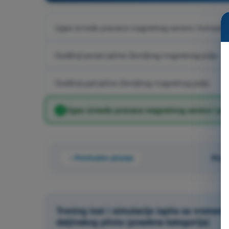
Ugao između pravaca magnetnog severa i kompasn
Godišnji porast jačine Zemljinog magnetnog polja.
Godišnji pad jačine Zemljinog magnetnog polja.
Ugao između pravaca magnetnog severa i prav
Prethodno pitanje
Pita
Trening test i simulacije ispita sa vrem
daljinskog pilota (posebna kategorija)