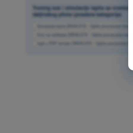
Trening test i simulacije ispita sa vrem
daljinskog pilota (posebna kategorija)
Simulacija ispita DRON STS - Opšte poznavanje bespil
Kviz za vežbanje DRON STS - Opšte poznavanje bespil
Ispit u PDF formatu DRON STS - Opšte poznavanje bes