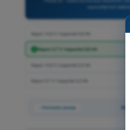
Pitanje 20 - Opšte poznavanje bespilotnih v
osposobljenosti daljins
Napon 14,8 V i kapacitet 8,8 Ah
Napon 3,7 V i kapacitet 8,8 Ah
Napon 14,8 V i kapacitet 2,2 Ah
Napon 3,7 V i kapacitet 2,2 Ah
Prethodno pitanje
Pita