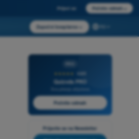
Prijavi se
Počnite odmah
→
Započni besplatno
→
RS
PRO
★★★★★
4,6/5
Quizvds PRO
Sva pitanja uključena
Počnite odmah
Prijavite se na Newsletter