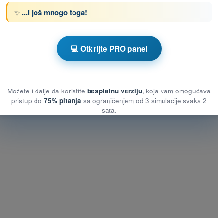
✨
...i još mnogo toga!
enom DRON STS - Potvrda o osposobljenosti
otnih vazduhoplovnih sistema (UAS)
💻 Otkrijte PRO panel
otnih vazduhoplovnih sistema (UAS)
pilotnih vazduhoplovnih sistema (UAS)
Možete i dalje da koristite
besplatnu verziju
, koja vam omogućava
pristup do
75% pitanja
sa ograničenjem od 3 simulacije svaka 2
sata.