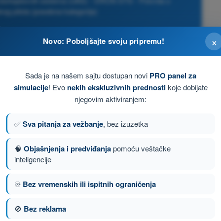
azduhoplovnih sistema (UAS) - DRON STS - Potvrda o
kog pilota (posebna kategorija)
×
Novo: Poboljšajte svoju pripremu!
Sada je na našem sajtu dostupan novi
PRO panel za
simulacije
! Evo
nekih ekskluzivnih prednosti
koje dobijate
njegovim aktiviranjem:
✅
Sva pitanja za vežbanje
, bez izuzetka
🧠
Objašnjenja i predviđanja
pomoću veštačke
inteligencije
nje 20 od 167
Sledeće pitanje
♾️
Bez vremenskih ili ispitnih ograničenja
🚫
Bez reklama