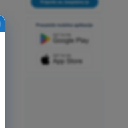
Prijavite se, besplatno je
Preuzmite mobilne aplikacije