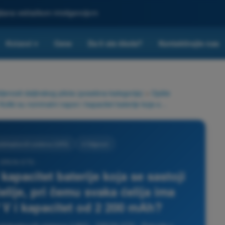
ljšana veštačkom inteligencijom
Kvizovi
Cene
Da li ste škola?
Kontaktirajte nas
▾
nosti daljinskog pilota (posebna kategorija)
>
Opšte
Koliki su nominalni napon i kapacitet baterije koja se sastoji od 4 paralelno povezane ćelije, pri čemu svaka ćelija ima nominalni napon od 3,7 V i kapacitet od 2 200 mAh?
zduhoplovnih sistema (UAS)
4 Odgovori
 DRON STS -
kapacitet baterije koja se sastoji
lije, pri čemu svaka ćelija ima
 V i kapacitet od 2 200 mAh?