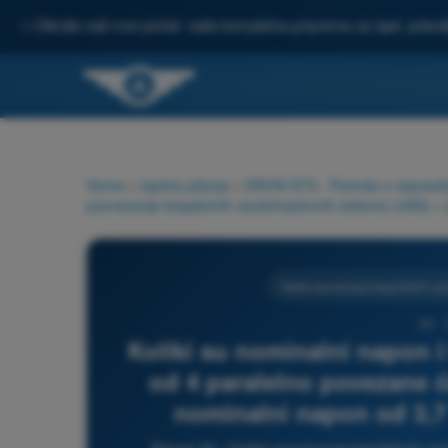
✨
Otkrijte naš novi portal: vaša kompletna priprema za ispit, pobo
Home
>
Ispitna pitanja
>
DRON STS - Potvrda o osposoblje
poznavanje bespilotnih vazduhoplovnih sistema (UAS)
>
Opšte poznavanje bespilotnih va
20 -
Koliki su nominalni napon i 
od 4 paralelno povezane će
nominalni napon od 3,7