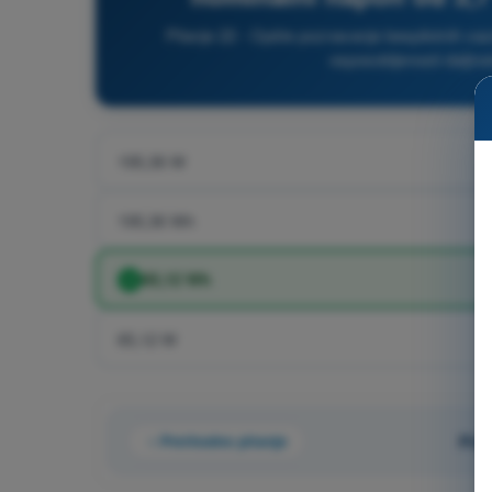
Pitanje 22 - Opšte poznavanje bespilotnih v
osposobljenosti daljins
195,36 W
195,36 Wh
65,12 Wh
65,12 W
Prethodno pitanje
Pita