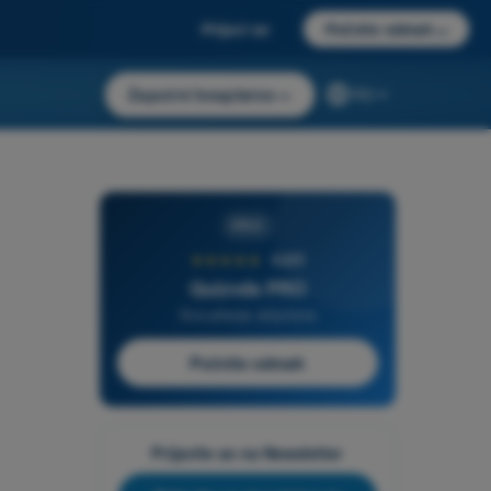
Prijavi se
Počnite odmah
→
Započni besplatno
→
RS
PRO
★★★★★
4,6/5
Quizvds PRO
Sva pitanja uključena
Počnite odmah
Prijavite se na Newsletter