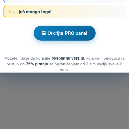
✨
...i još mnogo toga!
enom DRON STS - Potvrda o osposobljenosti
💻 Otkrijte PRO panel
otnih vazduhoplovnih sistema (UAS)
otnih vazduhoplovnih sistema (UAS)
pilotnih vazduhoplovnih sistema (UAS)
Možete i dalje da koristite
besplatnu verziju
, koja vam omogućava
pristup do
75% pitanja
sa ograničenjem od 3 simulacije svaka 2
sata.