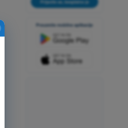
Prijavite se, besplatno je
Preuzmite mobilne aplikacije