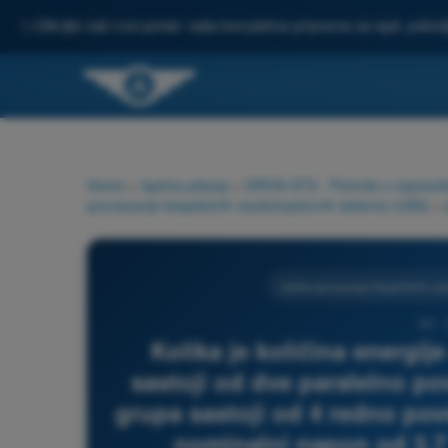
✨
Otkrijte naš novi portal: vaša kompletna priprema za ispit, pobo
Home
>
Ispitna pitanja
>
DRON STS - Potvrda o osposoblje
poznavanje bespilotnih vazduhoplovnih sistema (UAS)
>
Opšte poznavanje bespilotnih va
22 -
Kolika je količina energije
sastoji od dve paralelno p
grupa sastoji od 4 redno pove
nominalni napon od 3,7