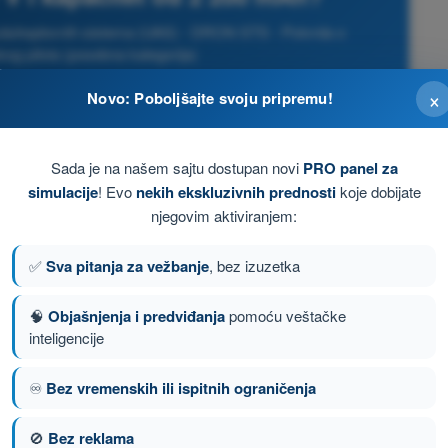
azduhoplovnih sistema (UAS) - DRON STS - Potvrda o
kog pilota (posebna kategorija)
×
Novo: Poboljšajte svoju pripremu!
Sada je na našem sajtu dostupan novi
PRO panel za
simulacije
! Evo
nekih ekskluzivnih prednosti
koje dobijate
njegovim aktiviranjem:
✅
Sva pitanja za vežbanje
, bez izuzetka
🧠
Objašnjenja i predviđanja
pomoću veštačke
inteligencije
♾️
Bez vremenskih ili ispitnih ograničenja
nje 22 od 167
Sledeće pitanje
🚫
Bez reklama