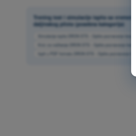
Trening test i simulacije ispita sa vrem
daljinskog pilota (posebna kategorija)
Simulacija ispita DRON STS - Opšte poznavanje bespil
Kviz za vežbanje DRON STS - Opšte poznavanje bespil
Ispit u PDF formatu DRON STS - Opšte poznavanje bes