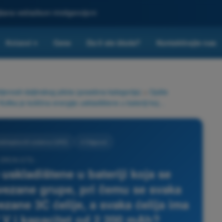
ljšana veštačkom inteligencijom
Kvizovi
Cene
Da li ste škola?
Kontaktirajte nas
▾
nosti daljinskog pilota (posebna kategorija)
>
Opšte
Kolika je količina energije uskladištene u bateriji koja se sastoji od dve paralelno povezane grupe, pri čemu se svaka grupa sastoji od 4 redno povezane 3C ćelije, a svaka ćelija ima nominalni napon od 3,7 V i kapacitet od 2 200 mAh?
zduhoplovnih sistema (UAS)
4 Odgovori
 DRON STS -
 uskladištene u bateriji koja se
ovezane grupe, pri čemu se svaka
zane 3C ćelije, a svaka ćelija ima
 V i kapacitet od 2 200 mAh?