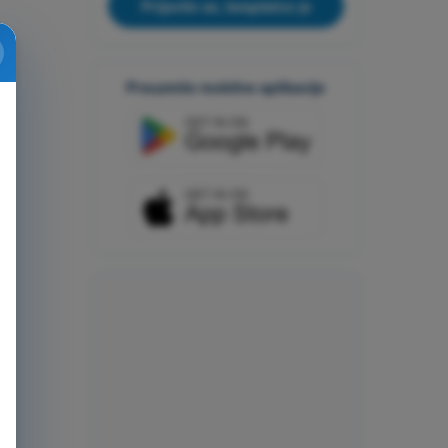
Prijavite se, besplatno je
Preuzmite mobilne aplikacije