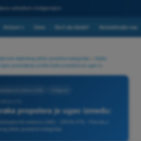
ljšana veštačkom inteligencijom
Kvizovi
Cene
Da li ste škola?
Kontaktirajte nas
▾
nosti daljinskog pilota (posebna kategorija)
>
Opšte
Ugao postavljanja profila kraka propelera je ugao između:
zduhoplovnih sistema (UAS)
4 Odgovori
 DRON STS -
kraka propelera je ugao između:
azduhoplovnih sistema (UAS) - DRON STS - Potvrda o
kog pilota (posebna kategorija)