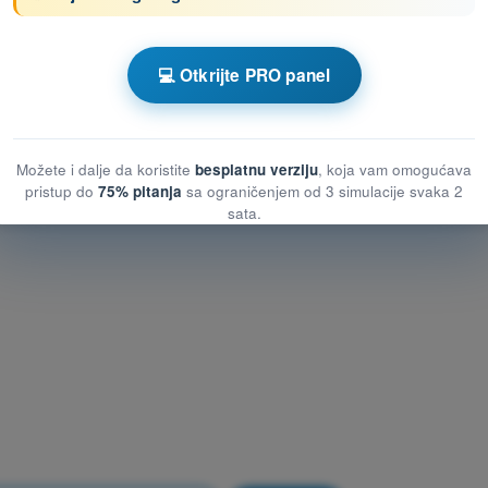
otnih vazduhoplovnih sistema (UAS)
otnih vazduhoplovnih sistema (UAS)
💻 Otkrijte PRO panel
pilotnih vazduhoplovnih sistema (UAS)
Možete i dalje da koristite
besplatnu verziju
, koja vam omogućava
pristup do
75% pitanja
sa ograničenjem od 3 simulacije svaka 2
sata.