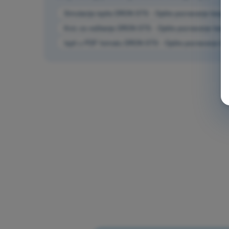
Simulacija ispita DRON STS - Opšte poznavanje bespil
Kviz za vežbanje DRON STS - Opšte poznavanje bespil
Ispit u PDF formatu DRON STS - Opšte poznavanje bes