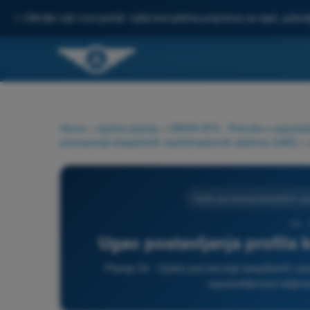
✨
Otkrijte naš novi portal: vaša kompletna priprema za ispit, pobo
Home
>
Ispitna pitanja
>
DRON STS - Potvrda o osposoblje
poznavanje bespilotnih vazduhoplovnih sistema (UAS)
>
Opšte poznavanje bespilotnih va
54 -
Ugao postavljanja profila 
Pitanje 54 - Opšte poznavanje bespilotnih v
osposobljenosti daljins