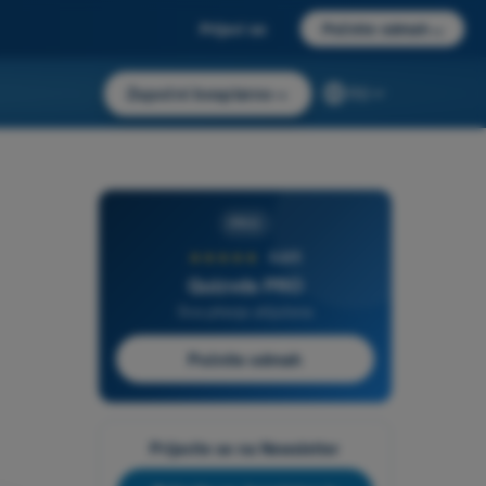
Prijavi se
Počnite odmah
→
Započni besplatno
→
RS
PRO
★★★★★
4,6/5
Quizvds PRO
Sva pitanja uključena
Počnite odmah
Prijavite se na Newsletter