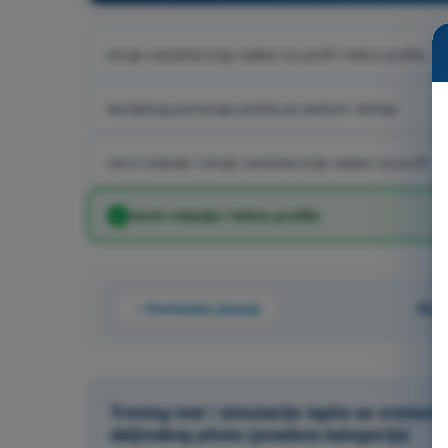
struje vazduha koja nailazi na profil i tetive profila
teorijskog pomeraja profila po jednom obrtaju
ravni rotacije i struje vazduha koja nailazi na profil
ravni rotacije i tetive profila
Prethodno pitanje
Pita
Trening test i simulacije ispita sa vrem
daljinskog pilota (posebna kategorija)