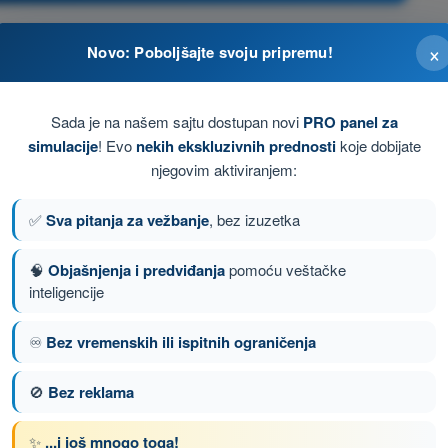
×
Novo: Poboljšajte svoju pripremu!
Sada je na našem sajtu dostupan novi
PRO panel za
simulacije
! Evo
nekih ekskluzivnih prednosti
koje dobijate
njegovim aktiviranjem:
✅
Sva pitanja za vežbanje
, bez izuzetka
🧠
Objašnjenja i predviđanja
pomoću veštačke
inteligencije
nje 54 od 167
Sledeće pitanje
♾️
Bez vremenskih ili ispitnih ograničenja
🚫
Bez reklama
enom DRON STS - Potvrda o osposobljenosti
✨
...i još mnogo toga!