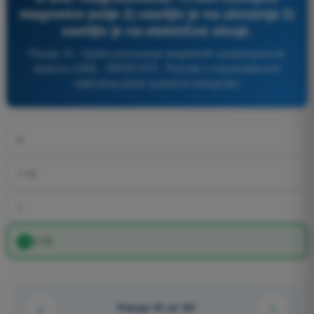
magnetno polje 2) osetljiv je na ubrzanja 3)
osetljiv je na električne struje.
Pitanje 76 - Opšte poznavanje bespilotnih vazduhoplovnih
sistema (UAS) - DRON STS - Potvrda o osposobljenosti
daljinskog pilota (posebna kategorija)
3
1 i 2
1
1 i 3
Pitanje 76 od 167