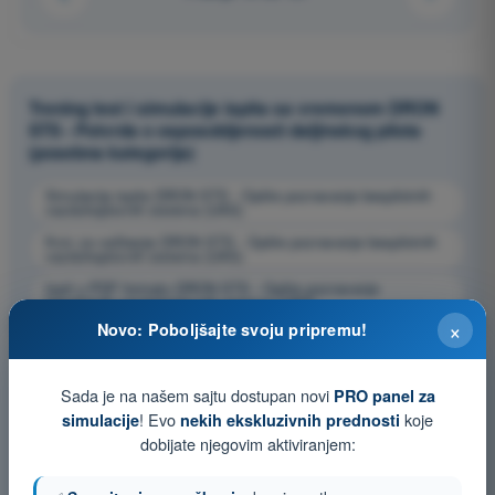
Trening test i simulacije ispita sa vremenom DRON
STS - Potvrda o osposobljenosti daljinskog pilota
(posebna kategorija)
Simulacija ispita DRON STS - Opšte poznavanje bespilotnih
vazduhoplovnih sistema (UAS)
Kviz za vežbanje DRON STS - Opšte poznavanje bespilotnih
vazduhoplovnih sistema (UAS)
Ispit u PDF formatu DRON STS - Opšte poznavanje
bespilotnih vazduhoplovnih sistema (UAS)
×
Novo: Poboljšajte svoju pripremu!
Sada je na našem sajtu dostupan novi
PRO panel za
! Evo
koje
simulacije
nekih ekskluzivnih prednosti
dobijate njegovim aktiviranjem: