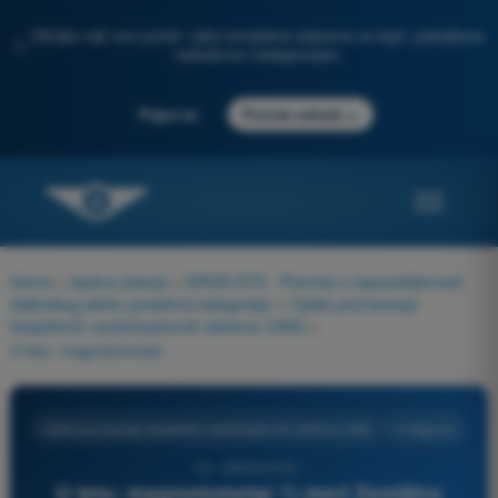
Otkrijte naš novi portal: vaša kompletna priprema za ispit, poboljšana
✨
veštačkom inteligencijom
→
Prijavi se
Počnite odmah
Home
>
Ispitna pitanja
>
DRON STS - Potvrda o osposobljenosti
daljinskog pilota (posebna kategorija)
>
Opšte poznavanje
bespilotnih vazduhoplovnih sistema (UAS)
>
U letu: magnetometar 1) meri Zemljino magnetno polje 2) osetljiv je na ubrzanja 3) osetljiv je na električne struje.
Opšte poznavanje bespilotnih vazduhoplovnih sistema (UAS)
4 Odgovori
76 - DRON STS -
U letu: magnetometar 1) meri Zemljino