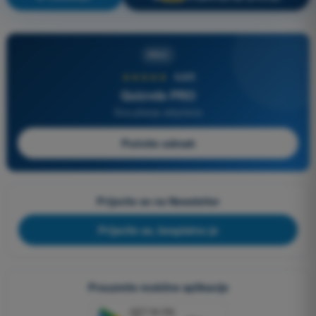
PRO
★★★★★
4,6/5
Quizvds PRO
Sva pitanja uključena
Počnite odmah
Prijavite se na Newsletter
Prijavite se, besplatno je
Preuzmite mobilne aplikacije