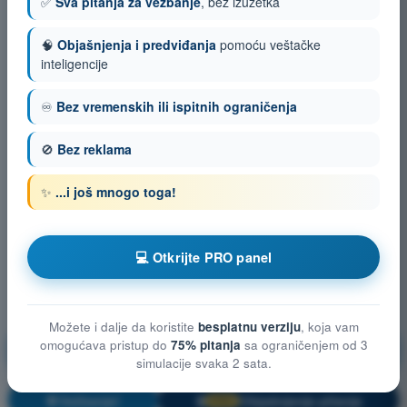
✅
Sva pitanja za vežbanje
, bez izuzetka
🧠
Objašnjenja i predviđanja
pomoću veštačke
inteligencije
♾️
Bez vremenskih ili ispitnih ograničenja
🚫
Bez reklama
✨
...i još mnogo toga!
💻 Otkrijte PRO panel
Možete i dalje da koristite
besplatnu verziju
, koja vam
Opšte poznavanje bespilotnih vazduhoplovnih
omogućava pristup do
75% pitanja
sa ograničenjem od 3
sistema (UAS)
simulacije svaka 2 sata.
Vežbanje!
Objašnjenje pitanja
🔒
PRO