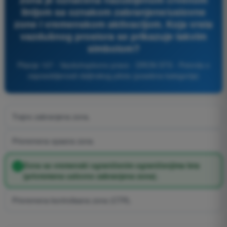
linijom sa oznakom zabranjene/uslovne
zone i vremenskom aktivacijom. Koja vrsta
vazdušnog prostora se prikazuje takvim
simbolom?
Pitanje 107 - Vazduhoplovno pravo - DRON STS - Potvrda o
osposobljenosti daljinskog pilota (posebna kategorija)
Trajno zabranjena zona.
Privremena opasna zona.
Zona sa vremenski ograničenim ograničenjima leta
(privremena uslovno zabranjena zona).
Privremena kontrolisana zona (CTR).