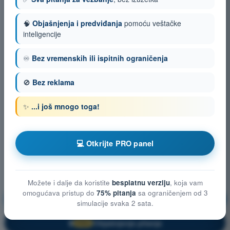
🧠
Objašnjenja i predviđanja
pomoću veštačke
inteligencije
♾️
Bez vremenskih ili ispitnih ograničenja
🚫
Bez reklama
✨
...i još mnogo toga!
💻 Otkrijte PRO panel
Možete i dalje da koristite
besplatnu verziju
, koja vam
omogućava pristup do
75% pitanja
sa ograničenjem od 3
Vazduhoplovno pravo
Vežbanje!
simulacije svaka 2 sata.
Objašnjenje pitanja
🔒
PRO