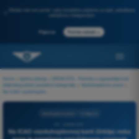
Otkrijte naš novi portal: vaša kompletna priprema za ispit, poboljšana
✨
veštačkom inteligencijom
→
Prijavi se
Počnite odmah
Home
>
Ispitna pitanja
>
DRON STS - Potvrda o osposobljenosti
daljinskog pilota (posebna kategorija)
>
Vazduhoplovno pravo
>
Na ICAO vazduhoplovnoj karti (Srbija) neka zona je označena nazubljenom crvenom linijom sa oznakom zabranjene/uslovne zone i vremenskom aktivacijom. Koja vrsta vazdušnog prostora se prikazuje takvim simbolom?
Vazduhoplovno pravo
4 Odgovori
107 - DRON STS -
Na ICAO vazduhoplovnoj karti (Srbija) neka
zona je označena nazubljenom crvenom