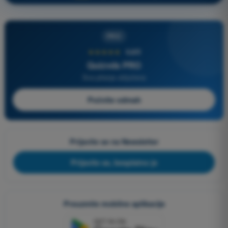
PRO
★★★★★
4,6/5
Quizvds PRO
Sva pitanja uključena
Počnite odmah
Prijavite se na Newsletter
Prijavite se, besplatno je
Preuzmite mobilne aplikacije