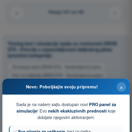
Pitanje 107 od 149
Trening test i simulacije ispita sa vremenom DRON
STS - Potvrda o osposobljenosti daljinskog pilota
(posebna kategorija)
Simulacija ispita DRON STS - Vazduhoplovno pravo
Kviz za vežbanje DRON STS - Vazduhoplovno pravo
Ispit u PDF formatu DRON STS - Vazduhoplovno pravo
×
Novo: Poboljšajte svoju pripremu!
Sada je na našem sajtu dostupan novi
PRO panel za
! Evo
koje
simulacije
nekih ekskluzivnih prednosti
dobijate njegovim aktiviranjem:
✅
Sva pitanja za vežbanje
, bez izuzetka