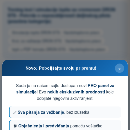
Trening test i simulacije ispita sa vremenom DRON
STS - Potvrda o osposobljenosti daljinskog pilota
(posebna kategorija)
Simulacija ispita DRON STS - Vazduhoplovno pravo
Kviz za vežbanje DRON STS - Vazduhoplovno pravo
Ispit u PDF formatu DRON STS - Vazduhoplovno pravo
×
Novo: Poboljšajte svoju pripremu!
Sada je na našem sajtu dostupan novi
PRO panel za
! Evo
koje
simulacije
nekih ekskluzivnih prednosti
dobijate njegovim aktiviranjem:
✅
Sva pitanja za vežbanje
, bez izuzetka
🧠
Objašnjenja i predviđanja
pomoću veštačke