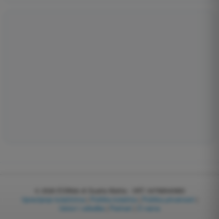
© 2026
EGWeb di Guatta Mattia - VAT: 04768540983
Upravljanje kolačićima
|
Politika kolačića
|
Politika privatnosti
|
Uslovi i odredbe
|
Partneri
|
O nama