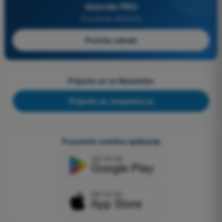
Quizvds PRO
Sva pitanja uključena
Počnite odmah
Prijavite se na Newsletter
Prijavite se, besplatno je
Preuzmite mobilne aplikacije