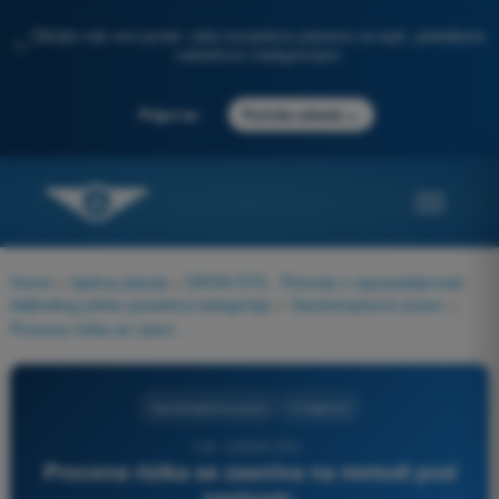
Otkrijte naš novi portal: vaša kompletna priprema za ispit, poboljšana
✨
veštačkom inteligencijom
→
Prijavi se
Počnite odmah
Home
>
Ispitna pitanja
>
DRON STS - Potvrda o osposobljenosti
daljinskog pilota (posebna kategorija)
>
Vazduhoplovno pravo
>
Procena rizika se zasniva na metodi pod nazivom:
Vazduhoplovno pravo
4 Odgovori
118 - DRON STS -
Procena rizika se zasniva na metodi pod
nazivom: