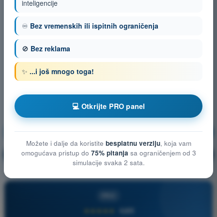
inteligencije
♾️
Bez vremenskih ili ispitnih ograničenja
🚫
Bez reklama
✨
...i još mnogo toga!
💻 Otkrijte PRO panel
Vazduhoplovno pravo
Vežbanje!
Možete i dalje da koristite
besplatnu verziju
, koja vam
omogućava pristup do
75% pitanja
sa ograničenjem od 3
Objašnjenje pitanja
🔒
PRO
simulacije svaka 2 sata.
PRO
★★★★★
4,6/5