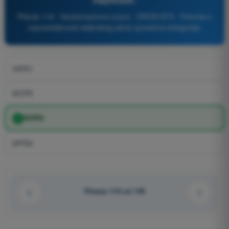
Pitanje 118 - Vazduhoplovno pravo - DRON STS - Potvrda o
osposobljenosti daljinskog pilota (posebna kategorija)
SARO
MOPA
SORA
MPRA
Pitanje 118 od 149