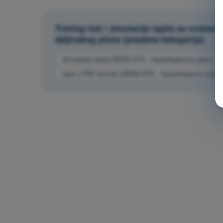
Trening test i simulacije ispita sa vrem
daljinskog pilota (posebna kategorija)
Simulacija ispita DRON STS - Vazduhoplovno pravo
Ispit u PDF formatu DRON STS - Vazduhoplovno pravo