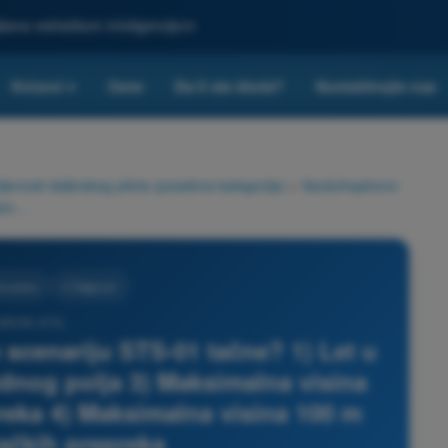
ljšana veštačkom inteligencijom
Kvizovi
Cene
Da li ste škola?
Kontaktirajte nas
▾
nosti daljinskog pilota (posebna kategorija)
>
Vazduhoplovno
Koje su tvrdnje o evropskom scenariju STS-01 tačne? 1) Let u vidnom polju 2) Let izvan vidnog polja 3) Maksimalna visina 120 m izvan veštačkih prepreka 4) Maksimalna visina 100 m izvan veštačkih prepreka
o pravo
4 Odgovori
 DRON STS -
 scenariju STS-01 tačne? 1) Let u
idnog polja 3) Maksimalna visina
reka 4) Maksimalna visina 100 m
tačkih prepreka