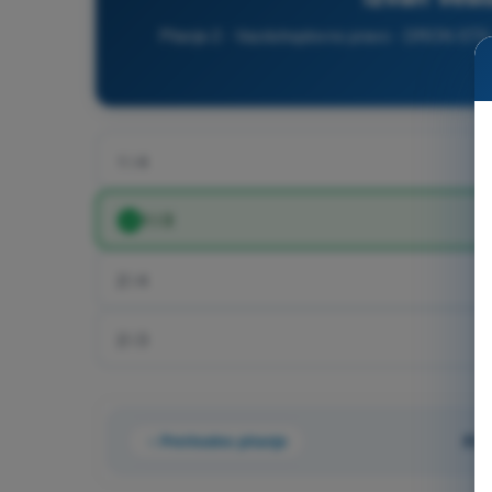
Pitanje 2 - Vazduhoplovno pravo - DRON STS -
k
1 i 4
1 i 3
2 i 4
2 i 3
Prethodno pitanje
Pit