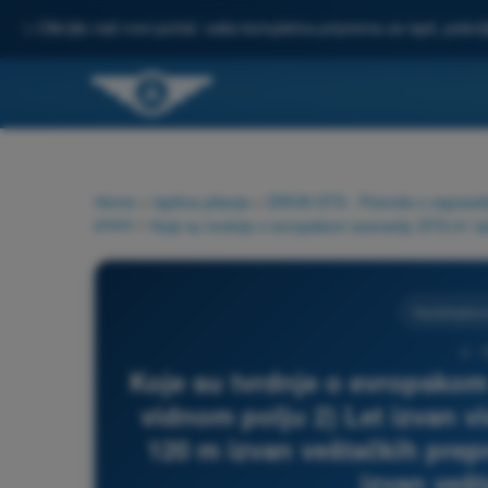
✨
Otkrijte naš novi portal: vaša kompletna priprema za ispit, pobo
Home
>
Ispitna pitanja
>
DRON STS - Potvrda o osposoblje
pravo
>
Vazduhoplovn
2 -
Koje su tvrdnje o evropskom
vidnom polju 2) Let izvan v
120 m izvan veštačkih prep
izvan veš