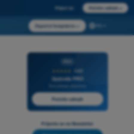
Prijavi se
Počnite odmah
→
Započni besplatno
→
RS
PRO
★★★★★
4,6/5
Quizvds PRO
Sva pitanja uključena
Počnite odmah
Prijavite se na Newsletter