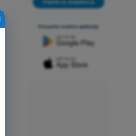
Prijavite se, besplatno je
Preuzmite mobilne aplikacije