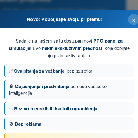
 Potvrda o osposobljenosti daljinskog pilota (posebna
ategorija)
×
Novo: Poboljšajte svoju pripremu!
Sada je na našem sajtu dostupan novi
PRO panel za
simulacije
! Evo
nekih ekskluzivnih prednosti
koje dobijate
njegovim aktiviranjem:
✅
Sva pitanja za vežbanje
, bez izuzetka
🧠
Objašnjenja i predviđanja
pomoću veštačke
inteligencije
♾️
Bez vremenskih ili ispitnih ograničenja
🚫
Bez reklama
anje 2 od 149
Sledeće pitanje