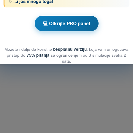
✨
...i još mnogo toga!
enom DRON STS - Potvrda o osposobljenosti
💻 Otkrijte PRO panel
Kviz za vežbanje DRON STS - Vazduhoplovno pravo
Možete i dalje da koristite
besplatnu verziju
, koja vam omogućava
pristup do
75% pitanja
sa ograničenjem od 3 simulacije svaka 2
sata.