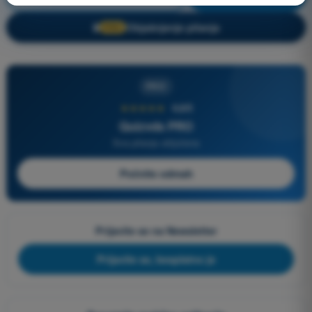
Objašnjenje pitanja
🔒
PRO
PRO
★★★★★
4,6/5
Quizvds PRO
Sva pitanja uključena
Počnite odmah
Prijavite se na Newsletter
Prijavite se, besplatno je