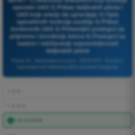
operater UAS 2) Prikaz daljinskih pilota i
UAS koje smeju da upravljaju 3) Opis
operativnih funkcija osoblja 4) Prikaz
korišćenih UAS 5) Primenljivi postupci za
pripremu i izvođenje letova 6) Postupci za
nadzor i održavanje osposobljenosti
daljinskih pilota
Pitanje 23 - Vazduhoplovno pravo - DRON STS - Potvrda o
osposobljenosti daljinskog pilota (posebna kategorija)
1, 2 i 3
1, 2, 3 i 4
1, 2, 3, 4, 5 i 6
1 i 2