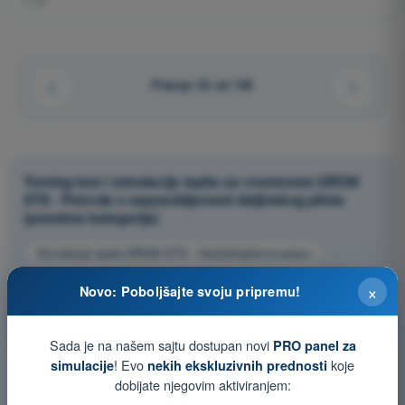
Pitanje 23 od 149
Trening test i simulacije ispita sa vremenom DRON
STS - Potvrda o osposobljenosti daljinskog pilota
(posebna kategorija)
Simulacija ispita DRON STS - Vazduhoplovno pravo
Kviz za vežbanje DRON STS - Vazduhoplovno pravo
×
Novo: Poboljšajte svoju pripremu!
Ispit u PDF formatu DRON STS - Vazduhoplovno pravo
Sada je na našem sajtu dostupan novi
PRO panel za
! Evo
koje
simulacije
nekih ekskluzivnih prednosti
dobijate njegovim aktiviranjem: