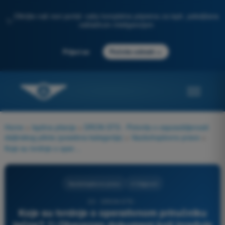
Otkrijte naš novi portal: vaša kompletna priprema za ispit, poboljšana
✨
veštačkom inteligencijom
→
Prijavi se
Počnite odmah
Home
>
Ispitna pitanja
>
DRON STS - Potvrda o osposobljenosti
daljinskog pilota (posebna kategorija)
>
Vazduhoplovno pravo
>
Koje su tvrdnje o operativnom priručniku tačne? 1) Obavezan dokument koji izrađuje operater UAS 2) Prikaz daljinskih pilota i UAS koje smeju da upravljaju 3) Opis operativnih funkcija osoblja 4) Prikaz korišćenih UAS 5) Primenljivi postupci za pripremu i izvođenje letova 6) Postupci za nadzor i održavanje osposobljenosti daljinskih pilota
Vazduhoplovno pravo
4 Odgovori
23 - DRON STS -
Koje su tvrdnje o operativnom priručniku
tačne? 1) Obavezan dokument koji izrađuje