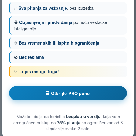
✅
Sva pitanja za vežbanje
, bez izuzetka
🧠
Objašnjenja i predviđanja
pomoću veštačke
inteligencije
♾️
Bez vremenskih ili ispitnih ograničenja
🚫
Bez reklama
✨
...i još mnogo toga!
💻 Otkrijte PRO panel
Možete i dalje da koristite
besplatnu verziju
, koja vam
omogućava pristup do
75% pitanja
sa ograničenjem od 3
simulacije svaka 2 sata.
Vazduhoplovno pravo
Vežbanje!