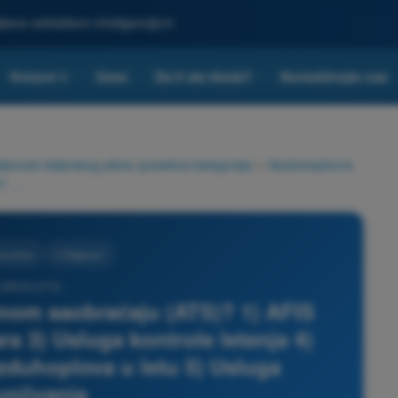
ljšana veštačkom inteligencijom
Kvizovi
Cene
Da li ste škola?
Kontaktirajte nas
▾
nosti daljinskog pilota (posebna kategorija)
>
Vazduhoplovno
Koje su 3 usluge u vazdušnom saobraćaju (ATS)? 1) AFIS usluga 2) Usluga parametara 3) Usluga kontrole letenja 4) Usluga informisanja vazduhoplova u letu 5) Usluga uzbunjivanja
o pravo
4 Odgovori
 DRON STS -
nom saobraćaju (ATS)? 1) AFIS
a 3) Usluga kontrole letenja 4)
zduhoplova u letu 5) Usluga
njivanja