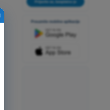
Prijavite se, besplatno je
Preuzmite mobilne aplikacije