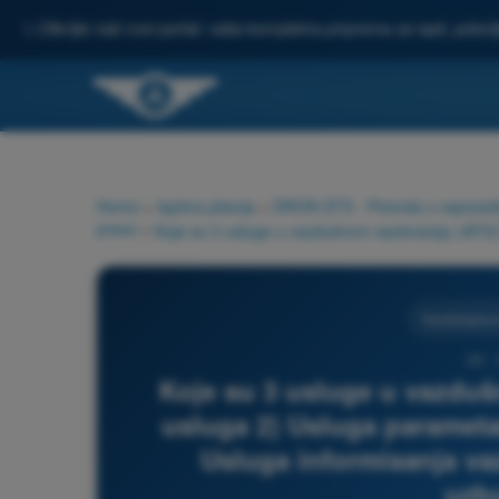
✨
Otkrijte naš novi portal: vaša kompletna priprema za ispit, pobo
Home
>
Ispitna pitanja
>
DRON STS - Potvrda o osposoblje
pravo
>
Vazduhoplovn
26 -
Koje su 3 usluge u vazduš
usluga 2) Usluga parametar
Usluga informisanja va
uzbu