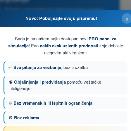
 Potvrda o osposobljenosti daljinskog pilota (posebna
ategorija)
×
Novo: Poboljšajte svoju pripremu!
Sada je na našem sajtu dostupan novi
PRO panel za
simulacije
! Evo
nekih ekskluzivnih prednosti
koje dobijate
njegovim aktiviranjem:
✅
Sva pitanja za vežbanje
, bez izuzetka
🧠
Objašnjenja i predviđanja
pomoću veštačke
inteligencije
♾️
Bez vremenskih ili ispitnih ograničenja
🚫
Bez reklama
nje 26 od 149
Sledeće pitanje