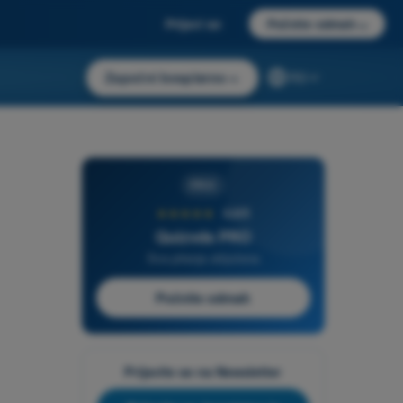
Prijavi se
Počnite odmah
→
Započni besplatno
→
RS
PRO
★★★★★
4,6/5
Quizvds PRO
Sva pitanja uključena
Počnite odmah
Prijavite se na Newsletter