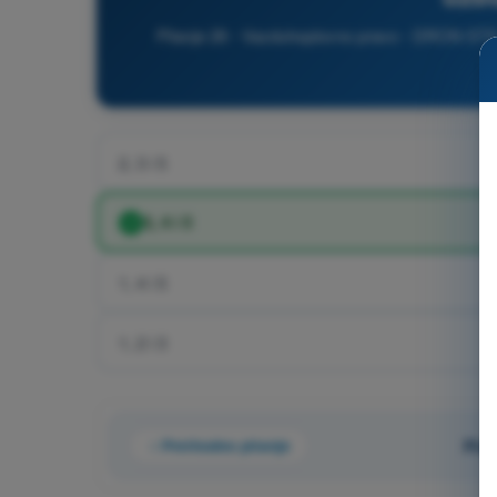
Pitanje 26 - Vazduhoplovno pravo - DRON STS -
k
2, 3 i 5
3, 4 i 5
1, 4 i 5
1, 2 i 3
Prethodno pitanje
Pita