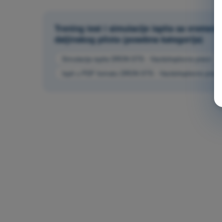
Trening test i simulacije ispita sa vrem
daljinskog pilota (posebna kategorija)
Simulacija ispita DRON STS - Vazduhoplovno pravo
Ispit u PDF formatu DRON STS - Vazduhoplovno pravo