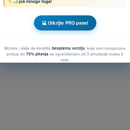
✨
...i još mnogo toga!
enom DRON STS - Potvrda o osposobljenosti
💻 Otkrijte PRO panel
Kviz za vežbanje DRON STS - Vazduhoplovno pravo
Možete i dalje da koristite
besplatnu verziju
, koja vam omogućava
pristup do
75% pitanja
sa ograničenjem od 3 simulacije svaka 2
sata.