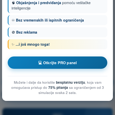
🧠
Objašnjenja i predviđanja
pomoću veštačke
inteligencije
♾️
Bez vremenskih ili ispitnih ograničenja
🚫
Bez reklama
✨
...i još mnogo toga!
💻 Otkrijte PRO panel
Vazduhoplovno pravo
Vežbanje!
Možete i dalje da koristite
besplatnu verziju
, koja vam
omogućava pristup do
75% pitanja
sa ograničenjem od 3
simulacije svaka 2 sata.
Objašnjenje pitanja
🔒
PRO