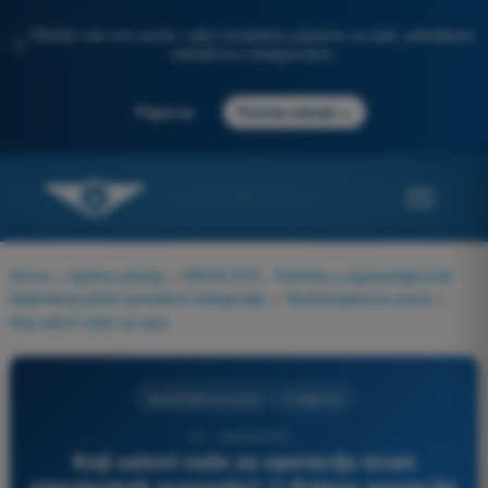
Otkrijte naš novi portal: vaša kompletna priprema za ispit, poboljšana
✨
veštačkom inteligencijom
→
Prijavi se
Počnite odmah
Home
>
Ispitna pitanja
>
DRON STS - Potvrda o osposobljenosti
daljinskog pilota (posebna kategorija)
>
Vazduhoplovno pravo
>
Koji uslovi važe za operaciju izvan standardnih scenarija? 1) Prijava operacije 2) Operativna dozvola 3) Saglasnost za operaciju 4) Sertifikat operatera LUC
Vazduhoplovno pravo
4 Odgovori
37 - DRON STS -
Koji uslovi važe za operaciju izvan
standardnih scenarija? 1) Prijava operacije