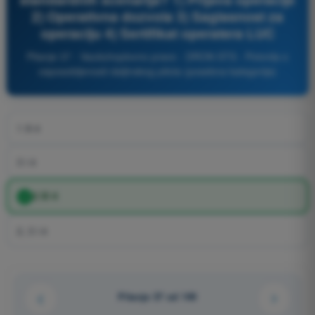
2) Operativna dozvola 3) Saglasnost za
operaciju 4) Sertifikat operatera LUC
Pitanje 37 - Vazduhoplovno pravo - DRON STS - Potvrda o
osposobljenosti daljinskog pilota (posebna kategorija)
1 ili 4
3 i 4
2 ili 4
2, 3 i 4
Pitanje 37 od 149