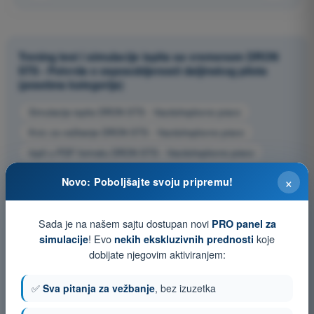
Trening test i simulacije ispita sa vremenom DRON
STS - Potvrda o osposobljenosti daljinskog pilota
(posebna kategorija)
Simulacija ispita DRON STS - Vazduhoplovno pravo
Kviz za vežbanje DRON STS - Vazduhoplovno pravo
Ispit u PDF formatu DRON STS - Vazduhoplovno pravo
×
Novo: Poboljšajte svoju pripremu!
Sada je na našem sajtu dostupan novi
PRO panel za
! Evo
koje
simulacije
nekih ekskluzivnih prednosti
dobijate njegovim aktiviranjem:
✅
Sva pitanja za vežbanje
, bez izuzetka