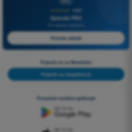
PRO
★★★★★
4,6/5
Quizvds PRO
Sva pitanja uključena
Počnite odmah
Prijavite se na Newsletter
Prijavite se, besplatno je
Preuzmite mobilne aplikacije