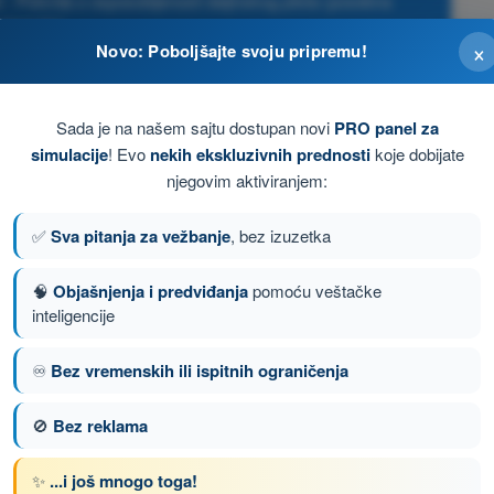
 Potvrda o osposobljenosti daljinskog pilota (posebna
ategorija)
×
Novo: Poboljšajte svoju pripremu!
Sada je na našem sajtu dostupan novi
PRO panel za
simulacije
! Evo
nekih ekskluzivnih prednosti
koje dobijate
njegovim aktiviranjem:
✅
Sva pitanja za vežbanje
, bez izuzetka
🧠
Objašnjenja i predviđanja
pomoću veštačke
inteligencije
♾️
Bez vremenskih ili ispitnih ograničenja
nje 48 od 149
Sledeće pitanje
🚫
Bez reklama
✨
...i još mnogo toga!