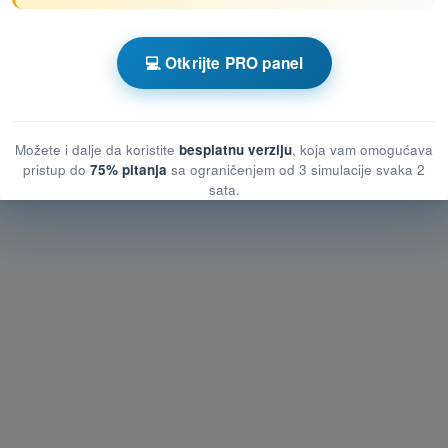
enom DRON STS - Potvrda o osposobljenosti
💻 Otkrijte PRO panel
Kviz za vežbanje DRON STS - Vazduhoplovno pravo
Možete i dalje da koristite
besplatnu verziju
, koja vam omogućava
pristup do
75% pitanja
sa ograničenjem od 3 simulacije svaka 2
sata.