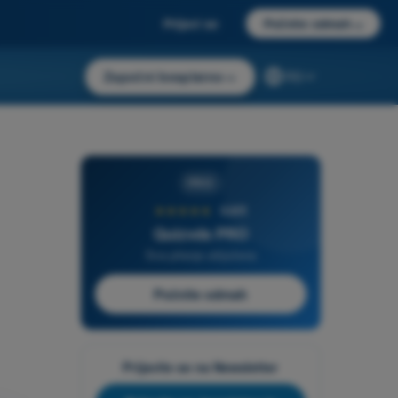
Prijavi se
Počnite odmah
→
Započni besplatno
→
RS
PRO
★★★★★
4,6/5
Quizvds PRO
Sva pitanja uključena
Počnite odmah
Prijavite se na Newsletter