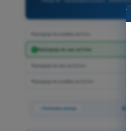
Pitanje 48 - Vazduhoplovno pravo - DRON STS -
k
Rastojanje do središta od 5 km
Rastojanje do ose od 5 km
Rastojanje do ose od 3,5 km
Rastojanje do središta od 3,5 km
Prethodno pitanje
Pita