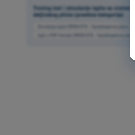
Trening test i simulacije ispita sa vrem
daljinskog pilota (posebna kategorija)
Simulacija ispita DRON STS - Vazduhoplovno pravo
Ispit u PDF formatu DRON STS - Vazduhoplovno pravo