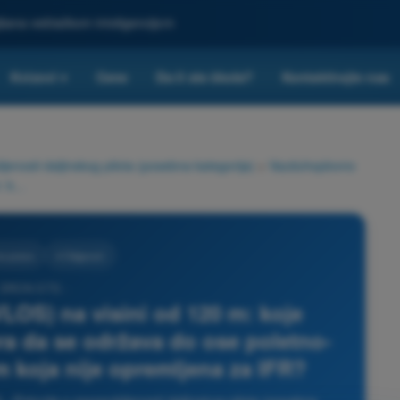
ljšana veštačkom inteligencijom
Kvizovi
Cene
Da li ste škola?
Kontaktirajte nas
▾
nosti daljinskog pilota (posebna kategorija)
>
Vazduhoplovno
Pri letu u vidnom polju (VLOS) na visini od 120 m: koje bezbednosno rastojanje mora da se održava do ose poletno-sletne staze dužine 1000 m koja nije opremljena za IFR?
o pravo
4 Odgovori
 DRON STS -
VLOS) na visini od 120 m: koje
a da se održava do ose poletno-
m koja nije opremljena za IFR?