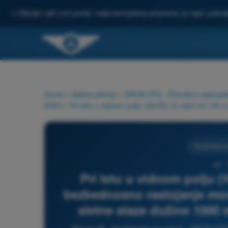
✨
Otkrijte naš novi portal: vaša kompletna priprema za ispit, pobo
Home
>
Ispitna pitanja
>
DRON STS - Potvrda o osposoblje
pravo
>
Vazduhoplovn
48 -
Pri letu u vidnom polju (
bezbednosno rastojanje mor
sletne staze dužine 1000 