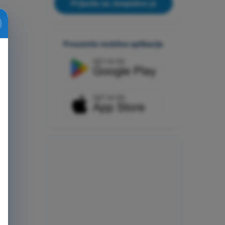
Prijavite se, besplatno je
Preuzmite mobilne aplikacije