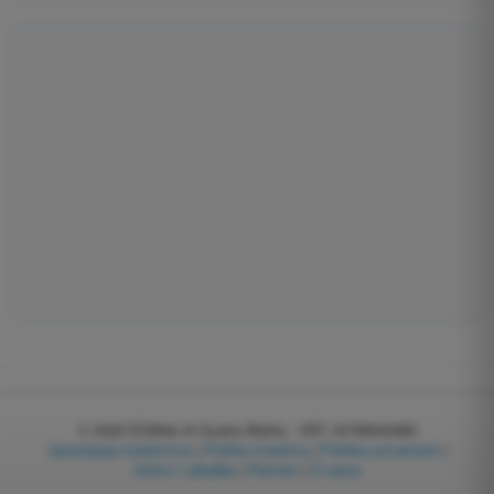
© 2026
EGWeb di Guatta Mattia - VAT: 04768540983
Upravljanje kolačićima
|
Politika kolačića
|
Politika privatnosti
|
Uslovi i odredbe
|
Partneri
|
O nama