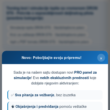
Trening test i simulacije ispita sa vremenom DRON
STS - Potvrda o osposobljenosti daljinskog pilota
(posebna kategorija)
Simulacija ispita DRON STS - Vazduhoplovno pravo
Kviz za vežbanje DRON STS - Vazduhoplovno pravo
Ispit u PDF formatu DRON STS - Vazduhoplovno pravo
×
Novo: Poboljšajte svoju pripremu!
Sada je na našem sajtu dostupan novi
PRO panel za
! Evo
koje
simulacije
nekih ekskluzivnih prednosti
dobijate njegovim aktiviranjem:
✅
Sva pitanja za vežbanje
, bez izuzetka
🧠
Objašnjenja i predviđanja
pomoću veštačke