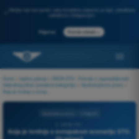
Otkrijte naš novi portal: vaša kompletna priprema za ispit, poboljšana
✨
veštačkom inteligencijom
→
Prijavi se
Počnite odmah
Home
>
Ispitna pitanja
>
DRON STS - Potvrda o osposobljenosti
daljinskog pilota (posebna kategorija)
>
Vazduhoplovno pravo
>
Koja je tvrdnja o evropskom scenariju STS-02 tačna?
Vazduhoplovno pravo
4 Odgovori
5 - DRON STS -
Koja je tvrdnja o evropskom scenariju STS-
02 tačna?