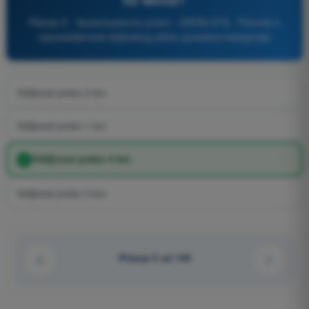
Pitanje 5 - Vazduhoplovno pravo - DRON STS - Potvrda o
osposobljenosti daljinskog pilota (posebna kategorija)
Vidljivost preko 2 km
Vidljivost preko 1 km
Vidljivost preko 5 km
Vidljivost preko 3 km
Pitanje 5 od 149