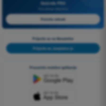
Quizvds PRO
Sva pitanja uključena
Počnite odmah
Prijavite se na Newsletter
Prijavite se, besplatno je
Preuzmite mobilne aplikacije