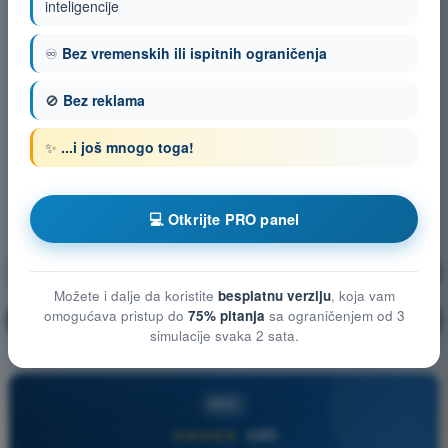
inteligencije
♾️
Bez vremenskih ili ispitnih ograničenja
🚫
Bez reklama
✨
...i još mnogo toga!
💻 Otkrijte PRO panel
Vazduhoplovno pravo
Vežbanje!
Možete i dalje da koristite
besplatnu verziju
, koja vam
omogućava pristup do
75% pitanja
sa ograničenjem od 3
Objašnjenje pitanja
🔒
PRO
simulacije svaka 2 sata.
PRO
★★★★★
4,6/5