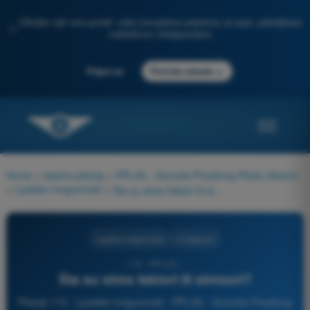
Otkrijte naš novi portal: vaša kompletna priprema za ispit, poboljšana
✨
veštačkom inteligencijom
→
Prijavi se
Počnite odmah
Home
>
Ispitna pitanja
>
PPL(A) - Dozvola Privatnog Pilota (Avioni)
>
Ljudske mogucnosti
>
Šta su stres faktori ili stresori?
Ljudske mogucnosti
4 Odgovori
115 - PPL(A) -
Šta su stres faktori ili stresori?
Pitanje 115 - Ljudske mogucnosti - PPL(A) - Dozvola Privatnog