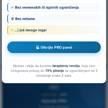
♾️
Bez vremenskih ili ispitnih ograničenja
🚫
Bez reklama
✨
...i još mnogo toga!
💻 Otkrijte PRO panel
Ljudske mogucnosti
Vežbanje!
Možete i dalje da koristite
besplatnu verziju
, koja vam
Objašnjenje pitanja
🔒
PRO
omogućava pristup do
75% pitanja
sa ograničenjem od 3
simulacije svaka 2 sata.
PRO
★★★★★
4,6/5
Quizvds PRO
Sva pitanja uključena