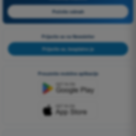
Počnite odmah
Prijavite se na Newsletter
Prijavite se, besplatno je
Preuzmite mobilne aplikacije