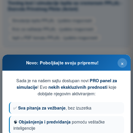
Trening test i simulacije ispita sa vremenom PPL(A) -
Dozvola Privatnog Pilota (Avioni)
Simulacija ispita PPL(A) - Ljudske mogucnosti
Kviz za vežbanje PPL(A) - Ljudske mogucnosti
Ispit u PDF formatu PPL(A) - Ljudske mogucnosti
×
Novo: Poboljšajte svoju pripremu!
Sada je na našem sajtu dostupan novi
PRO panel za
! Evo
koje
simulacije
nekih ekskluzivnih prednosti
dobijate njegovim aktiviranjem:
✅
Sva pitanja za vežbanje
, bez izuzetka
🧠
Objašnjenja i predviđanja
pomoću veštačke
inteligencije