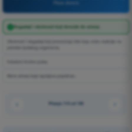
Pilota (Avioni)
Dogadaji i okolnosti koji dovode do stresa.
Okolnosti I dogadaji koji provociraju bilo koju vrstu reakcije na
potrebe ljudskog organizma.
Induktori brzine pulsa.
Mere stresa koje ispoljava pojedinac.
Pitanje 115 od 150