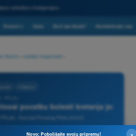
ljšana veštačkom inteligencijom
Kvizovi
Cene
Da li ste škola?
Kontaktirajte nas
▾
a (Avioni)
>
Ljudske mogucnosti
>
ucnosti
4 Odgovori
 - PPL(A) -
rinosi pocetku bolesti kretanja je:
 PPL(A) - Dozvola Privatnog Pilota (Avioni)
×
Novo: Poboljšajte svoju pripremu!