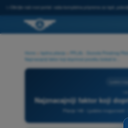
✨
Otkrijte naš novi portal: vaša kompletna priprema za ispit, pobo
Home
>
Ispitna pitanja
>
PPL(A) - Dozvola Privatnog Pilot
Najznacajniji faktor koji doprinosi pocetku bolesti kretanja je:
Ljudske mog
146
Najznacajniji faktor koji dop
Pitanje 146 - Ljudske mogucnosti -