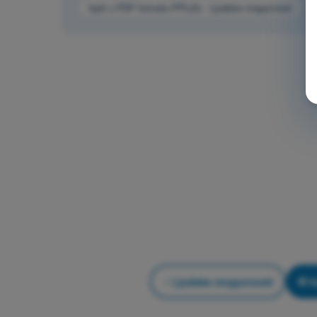
Ispit u PDF formatu PPL(A) - Ljudske mogucnosti
Ljudske mogucnosti
V