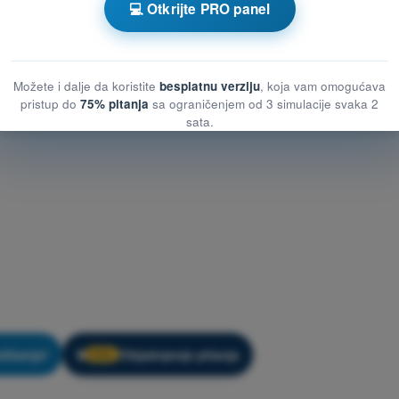
💻 Otkrijte PRO panel
Možete i dalje da koristite
besplatnu verziju
, koja vam omogućava
pristup do
75% pitanja
sa ograničenjem od 3 simulacije svaka 2
sata.
ežbanje!
Objašnjenje pitanja
🔒
PRO