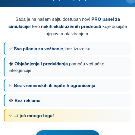
lnih informacija.
Sada je na našem sajtu dostupan novi
PRO panel za
simulacije
! Evo
nekih ekskluzivnih prednosti
koje dobijate
njegovim aktiviranjem:
✅
Sva pitanja za vežbanje
, bez izuzetka
🧠
Objašnjenja i predviđanja
pomoću veštačke
inteligencije
♾️
Bez vremenskih ili ispitnih ograničenja
nje 146 od 150
Sledeće pitanje
🚫
Bez reklama
✨
...i još mnogo toga!
om PPL(A) - Dozvola Privatnog Pilota (Avioni)
z za vežbanje PPL(A) - Ljudske mogucnosti