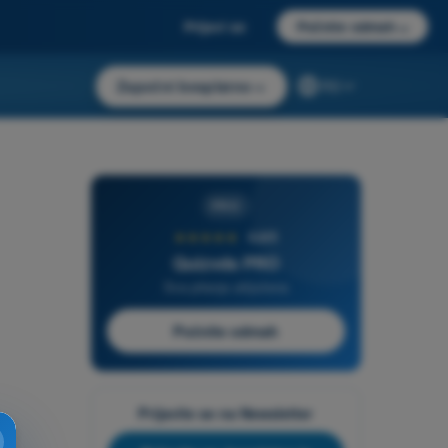
Prijavi se
Počnite odmah
→
Započni besplatno
→
RS
PRO
★★★★★
4,6/5
Quizvds PRO
Sva pitanja uključena
Počnite odmah
Prijavite se na Newsletter