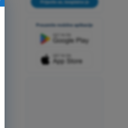
Prijavite se, besplatno je
Preuzmite mobilne aplikacije