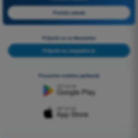
Počnite odmah
Prijavite se na Newsletter
Prijavite se, besplatno je
Preuzmite mobilne aplikacije