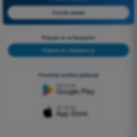
Počnite odmah
Prijavite se na Newsletter
Prijavite se, besplatno je
Preuzmite mobilne aplikacije