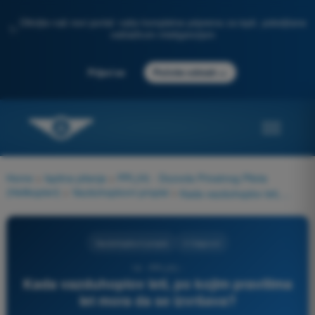
Otkrijte naš novi portal: vaša kompletna priprema za ispit, poboljšana
✨
veštačkom inteligencijom
→
Prijavi se
Počnite odmah
Home
>
Ispitna pitanja
>
PPL(H) - Dozvola Privatnog Pilota
(Helikopteri)
>
Vazduhoplovni propisi
>
Kada vazduhoplov leti, po kojim pravilima let mora da se izvršava?
Vazduhoplovni propisi
4 Odgovori
14 - PPL(H) -
Kada vazduhoplov leti, po kojim pravilima
let mora da se izvršava?