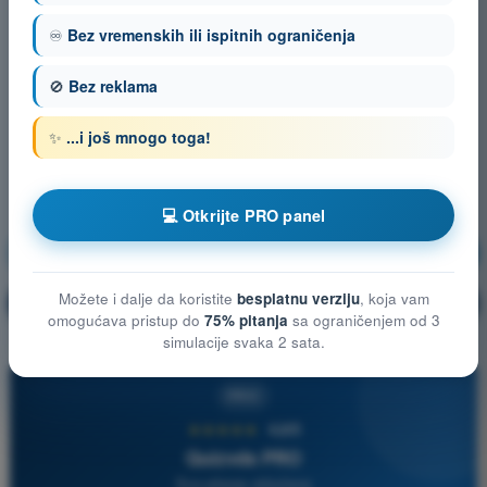
♾️
Bez vremenskih ili ispitnih ograničenja
🚫
Bez reklama
✨
...i još mnogo toga!
💻 Otkrijte PRO panel
Vazduhoplovni propisi
Vežbanje!
Možete i dalje da koristite
besplatnu verziju
, koja vam
Objašnjenje pitanja
🔒
PRO
omogućava pristup do
75% pitanja
sa ograničenjem od 3
simulacije svaka 2 sata.
PRO
★★★★★
4,6/5
Quizvds PRO
Sva pitanja uključena