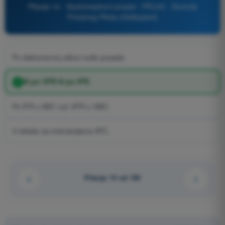
Pitanje 14 - Vazduhoplovni propisi - PPL(H) - Dozvola
Privatnog Pilota (Helikopteri)
Po diskrecionoj odluci vođe posade.
Ili po VFR ili po IFR.
Po IFR u IMC i po VFR u VMC.
U skladu sa instrukcijama ATC.
Pitanje 14 od 150