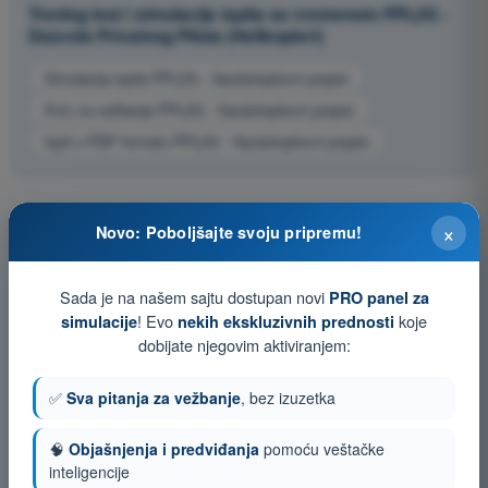
Trening test i simulacije ispita sa vremenom PPL(H) -
Dozvola Privatnog Pilota (Helikopteri)
Simulacija ispita PPL(H) - Vazduhoplovni propisi
Kviz za vežbanje PPL(H) - Vazduhoplovni propisi
Ispit u PDF formatu PPL(H) - Vazduhoplovni propisi
×
Novo: Poboljšajte svoju pripremu!
Sada je na našem sajtu dostupan novi
PRO panel za
! Evo
koje
simulacije
nekih ekskluzivnih prednosti
dobijate njegovim aktiviranjem:
✅
Sva pitanja za vežbanje
, bez izuzetka
🧠
Objašnjenja i predviđanja
pomoću veštačke
inteligencije