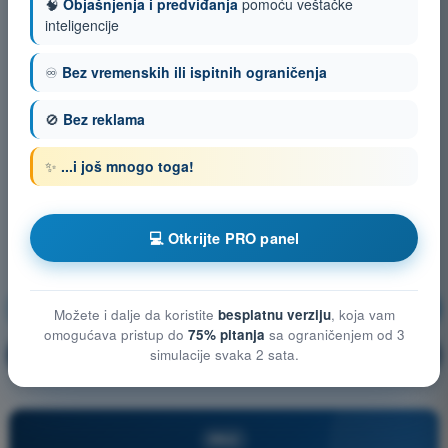
🧠
Objašnjenja i predviđanja
pomoću veštačke
inteligencije
♾️
Bez vremenskih ili ispitnih ograničenja
🚫
Bez reklama
✨
...i još mnogo toga!
💻 Otkrijte PRO panel
Vazduhoplovni propisi
Vežbanje!
Možete i dalje da koristite
besplatnu verziju
, koja vam
omogućava pristup do
75% pitanja
sa ograničenjem od 3
Objašnjenje pitanja
simulacije svaka 2 sata.
🔒
PRO
PRO