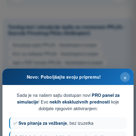
Trening test i simulacije ispita sa vremenom PPL(H) -
Dozvola Privatnog Pilota (Helikopteri)
Simulacija ispita PPL(H) - Vazduhoplovni propisi
Kviz za vežbanje PPL(H) - Vazduhoplovni propisi
Ispit u PDF formatu PPL(H) - Vazduhoplovni propisi
×
Novo: Poboljšajte svoju pripremu!
Sada je na našem sajtu dostupan novi
PRO panel za
! Evo
koje
simulacije
nekih ekskluzivnih prednosti
dobijate njegovim aktiviranjem:
✅
Sva pitanja za vežbanje
, bez izuzetka