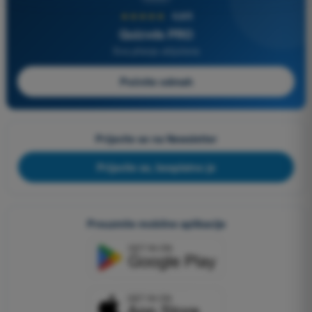
★★★★★
4,6/5
Quizvds PRO
Sva pitanja uključena
Počnite odmah
Prijavite se na Newsletter
Prijavite se, besplatno je
Preuzmite mobilne aplikacije