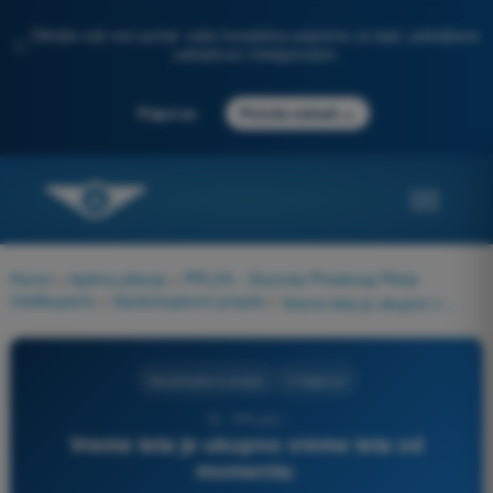
Otkrijte naš novi portal: vaša kompletna priprema za ispit, poboljšana
✨
veštačkom inteligencijom
→
Prijavi se
Počnite odmah
Home
>
Ispitna pitanja
>
PPL(H) - Dozvola Privatnog Pilota
(Helikopteri)
>
Vazduhoplovni propisi
>
Vreme leta je ukupno vreme leta od momenta:
Vazduhoplovni propisi
3 Odgovori
70 - PPL(H) -
Vreme leta je ukupno vreme leta od
momenta: