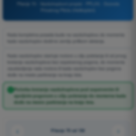
Pitanje 70 - Vazduhoplovni propisi - PPL(H) - Dozvola
Privatnog Pilota (Helikopteri)
Kada kompletna posada bude na vazduhoplovu do momenta
kada vazduhoplov dodirne zemlju prilikom sletanja.
Kada vazduhoplov startuje motore u cilju poletanja ili od prvog
kretanja vazduhoplova bez sopstvenog pogona, do momenta
zaustavljanja rada motora ili kada vazduhoplov bez pogona
dođe na mesto parkiranja na kraju leta.
Početka kretanja vazduhoplova pod sopstvenim ili
spoljnim pogonom u cilju poletanja do momenta kada
dođe na mesto parkiranja na kraju leta.
Pitanje 70 od 150