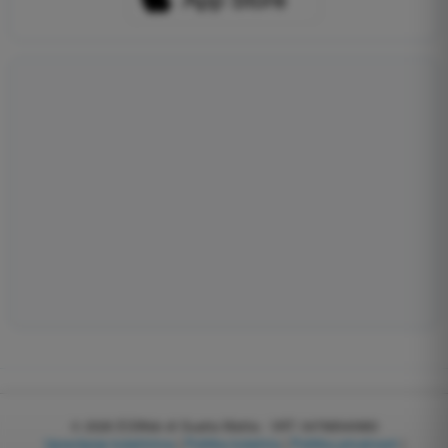
© 2026
EGWeb di Guatta Mattia - VAT: 04768540983
Upravljanje kolačićima
|
Politika kolačića
|
Politika privatnosti
|