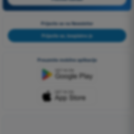
Prijavite se na Newsletter
Prijavite se, besplatno je
Preuzmite mobilne aplikacije