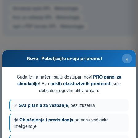
Simulacija ispita SPL - Meteorologija
Kviz za vežbanje SPL - Meteorologija
Ispit u PDF formatu SPL - Meteorologija
×
Novo: Poboljšajte svoju pripremu!
Sada je na našem sajtu dostupan novi
PRO panel za
! Evo
koje
simulacije
nekih ekskluzivnih prednosti
dobijate njegovim aktiviranjem:
✅
Sva pitanja za vežbanje
, bez izuzetka
🧠
Objašnjenja i predviđanja
pomoću veštačke
inteligencije