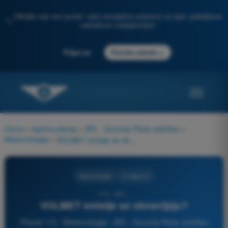
Otkrijte naš novi portal: vaša kompletna priprema za ispit, poboljšana
✨
veštačkom inteligencijom
→
Prijavi se
Počnite odmah
Home
>
Ispitna pitanja
>
SPL - Dozvola Pilota Jedrilice
>
Meteorologija
>
VOLMET emisije se obnavljaju?
Meteorologija
4 Odgovori
113 - SPL -
VOLMET emisije se obnavljaju?
Pitanje 113 - Meteorologija - SPL - Dozvola Pilota Jedrilice