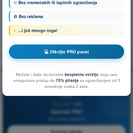
♾️
Bez vremenskih ili ispitnih ograničenja
🚫
Bez reklama
✨
...i još mnogo toga!
💻 Otkrijte PRO panel
Meteorologija
Vežbanje!
Objašnjenje pitanja
🔒
PRO
Možete i dalje da koristite
besplatnu verziju
, koja vam
omogućava pristup do
75% pitanja
sa ograničenjem od 3
simulacije svaka 2 sata.
PRO
★★★★★
4,6/5
Quizvds PRO
Sva pitanja uključena
Počnite odmah