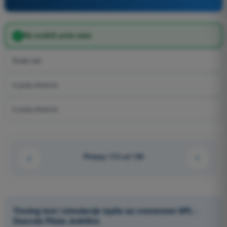
Na svakih pola sata
Svaki sat
4 puta dnevno
2 puta dnevno
Pitanje 113 od 150
Trening test i simulacije ispita sa vremenom SPL -
Dozvola Pilota Jedrilice