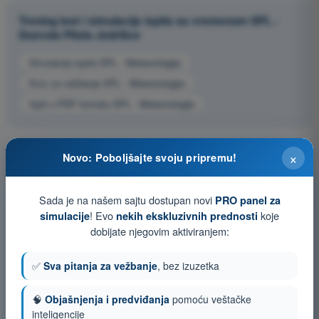
Trening test i simulacije ispita sa vremenom SPL -
Dozvola Pilota Jedrilice
Simulacija ispita SPL - Meteorologija
Kviz za vežbanje SPL - Meteorologija
Ispit u PDF formatu SPL - Meteorologija
×
Novo: Poboljšajte svoju pripremu!
Sada je na našem sajtu dostupan novi
PRO panel za
! Evo
koje
simulacije
nekih ekskluzivnih prednosti
dobijate njegovim aktiviranjem:
✅
Sva pitanja za vežbanje
, bez izuzetka
🧠
Objašnjenja i predviđanja
pomoću veštačke
inteligencije