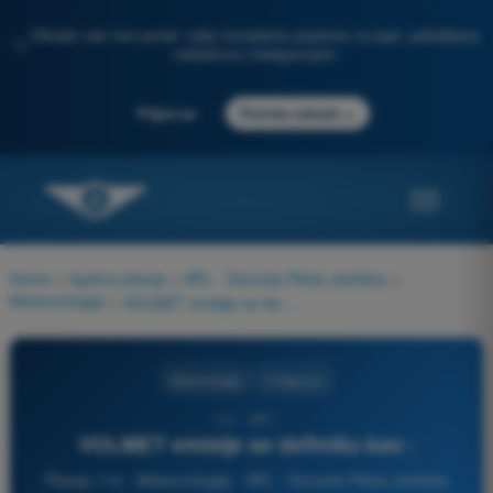
Otkrijte naš novi portal: vaša kompletna priprema za ispit, poboljšana
✨
veštačkom inteligencijom
→
Prijavi se
Počnite odmah
Home
>
Ispitna pitanja
>
SPL - Dozvola Pilota Jedrilice
>
Meteorologija
>
VOLMET emisije se definišu kao :
Meteorologija
4 Odgovori
114 - SPL -
VOLMET emisije se definišu kao :
Pitanje 114 - Meteorologija - SPL - Dozvola Pilota Jedrilice