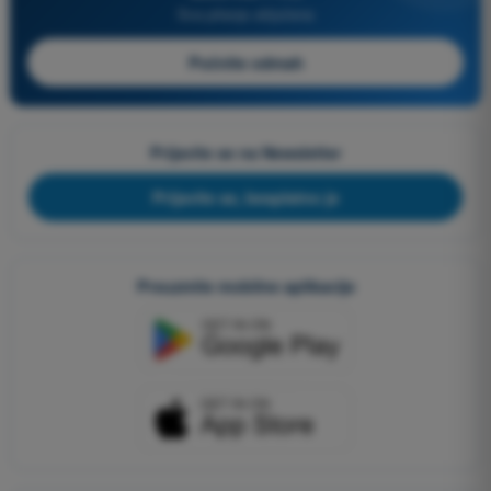
Sva pitanja uključena
Počnite odmah
Prijavite se na Newsletter
Prijavite se, besplatno je
Preuzmite mobilne aplikacije