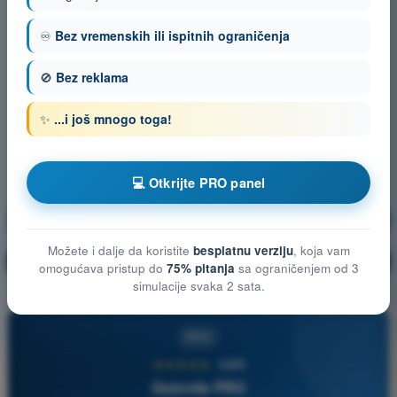
♾️
Bez vremenskih ili ispitnih ograničenja
🚫
Bez reklama
✨
...i još mnogo toga!
💻 Otkrijte PRO panel
Meteorologija
Vežbanje!
Možete i dalje da koristite
besplatnu verziju
, koja vam
Objašnjenje pitanja
🔒
PRO
omogućava pristup do
75% pitanja
sa ograničenjem od 3
simulacije svaka 2 sata.
PRO
★★★★★
4,6/5
Quizvds PRO