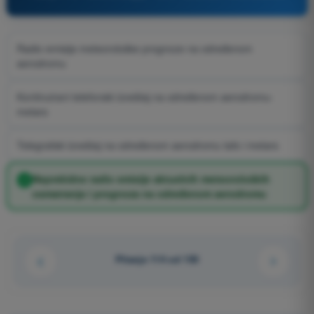
Radio emisija meteorološke prognoze na određenom
aerodromu
Kontinuirani telefonski izveštaj na određenom aerodromu-
metars
Telegrafski izveštaj na određenom aerodromu tafs i metars
Neprekidne radio emisije aktuelnih meteoroloških
osmatranja i prognoza na određenom aerodromu
Pitanje 114 od 150