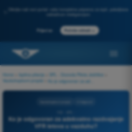
Otkrijte naš novi portal: vaša kompletna priprema za ispit, poboljšana
✨
veštačkom inteligencijom
→
Prijavi se
Počnite odmah
Home
>
Ispitna pitanja
>
SPL - Dozvola Pilota Jedrilice
>
Vazduhoplovni propisi
>
Ko je odgovoran za adekvatno razdvajanje VFR letova u vazduhu?
Vazduhoplovni propisi
4 Odgovori
103 - SPL -
Ko je odgovoran za adekvatno razdvajanje
VFR letova u vazduhu?