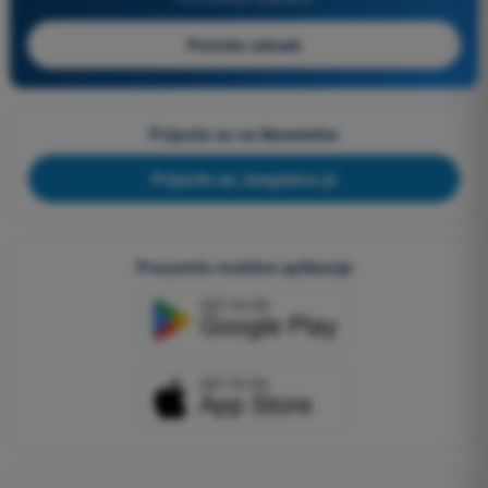
Počnite odmah
Prijavite se na Newsletter
Prijavite se, besplatno je
Preuzmite mobilne aplikacije