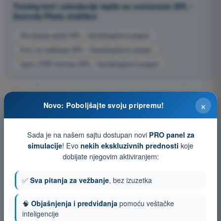
Trening test i simulacije ispita sa vremenom SPL -
Dozvola Pilota Jedrilice
Simulacija ispita SPL - Vazduhoplovni propisi
Kviz za vežbanje SPL - Vazduhoplovni propisi
Ispit u PDF formatu SPL - Vazduhoplovni propisi
×
Novo: Poboljšajte svoju pripremu!
Sada je na našem sajtu dostupan novi
PRO panel za
! Evo
koje
simulacije
nekih ekskluzivnih prednosti
dobijate njegovim aktiviranjem:
✅
Sva pitanja za vežbanje
, bez izuzetka
🧠
Objašnjenja i predviđanja
pomoću veštačke
inteligencije