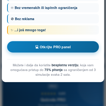
♾️
Bez vremenskih ili ispitnih ograničenja
🚫
Bez reklama
✨
...i još mnogo toga!
💻 Otkrijte PRO panel
Vazduhoplovni propisi
Vežbanje!
Možete i dalje da koristite
besplatnu verziju
, koja vam
Objašnjenje pitanja
🔒
PRO
omogućava pristup do
75% pitanja
sa ograničenjem od 3
simulacije svaka 2 sata.
PRO
★★★★★
4,6/5
Quizvds PRO
Sva pitanja uključena