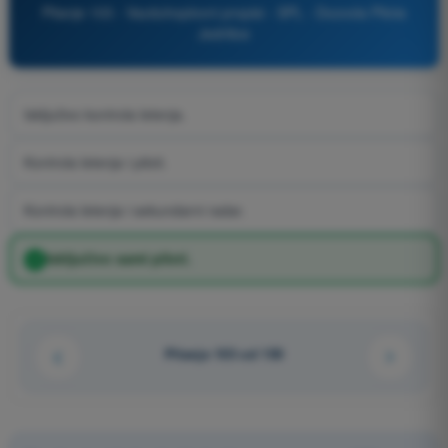
Pitanje 103 - Vazduhoplovni propisi - SPL - Dozvola Pilota
Jedrilice
Isključivo kontrola letenja.
Kontrola letenja i piloti.
Kontrola letenja i sekundarni radar.
Isključivo sami piloti.
Pitanje 103 od 150