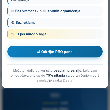
♾️
Bez vremenskih ili ispitnih ograničenja
🚫
Bez reklama
✨
...i još mnogo toga!
💻 Otkrijte PRO panel
Vazduhoplovni propisi
Vežbanje!
Možete i dalje da koristite
besplatnu verziju
, koja vam
Objašnjenje pitanja
🔒
PRO
omogućava pristup do
75% pitanja
sa ograničenjem od 3
simulacije svaka 2 sata.
PRO
★★★★★
4,6/5
Quizvds PRO