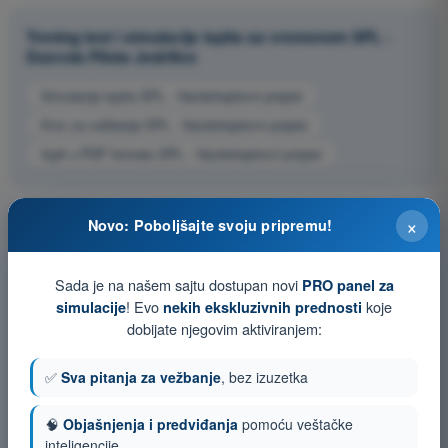
Trening test i simulacije ispita sa vremenom SPL -
Dozvola Pilota Jedrilice
Simulacija ispita SPL - Vazduhoplovni propisi
Kviz za vežbanje SPL - Vazduhoplovni propisi
Ispit u PDF formatu SPL - Vazduhoplovni propisi
×
Novo: Poboljšajte svoju pripremu!
Sada je na našem sajtu dostupan novi
PRO panel za
! Evo
koje
simulacije
nekih ekskluzivnih prednosti
dobijate njegovim aktiviranjem:
✅
Sva pitanja za vežbanje
, bez izuzetka
🧠
Objašnjenja i predviđanja
pomoću veštačke
inteligencije