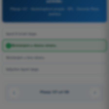
učinite:
Pitanje 137 - Vazduhoplovni propisi - SPL - Dozvola Pilota
Jedrilice
Ispod ili iznad njega.
Skretanjem u desnu stranu.
Skretanjem u levu stranu.
Isključivo ispod njega.
Pitanje 137 od 150