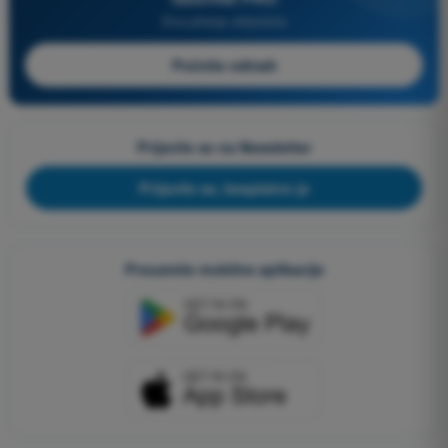
Sva pitanja uključena
Počnite odmah
Prijavite se na Newsletter
Prijavite se, besplatno je
Preuzmite mobilne aplikacije