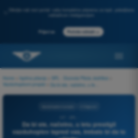
Otkrijte naš novi portal: vaša kompletna priprema za ispit, poboljšana
✨
veštačkom inteligencijom
→
Prijavi se
Počnite odmah
Home
>
Ispitna pitanja
>
SPL - Dozvola Pilota Jedrilice
>
Vazduhoplovni propisi
>
Da bi ste, načelno, u letu prestigli vazduhoplov ispred vas, trebalo bi da to učinite:
Vazduhoplovni propisi
4 Odgovori
137 - SPL -
Da bi ste, načelno, u letu prestigli
vazduhoplov ispred vas, trebalo bi da to