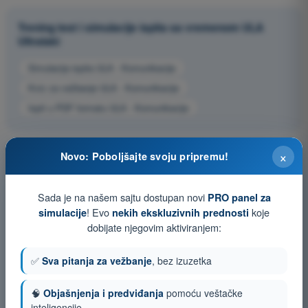
Trening test i simulacije ispita sa vremenom ULA
Ultralaki
Simulacija ispita ULA - Komunikacije
Kviz za vežbanje ULA - Komunikacije
Ispit u PDF formatu ULA - Komunikacije
×
Novo: Poboljšajte svoju pripremu!
Sada je na našem sajtu dostupan novi
PRO panel za
! Evo
koje
simulacije
nekih ekskluzivnih prednosti
dobijate njegovim aktiviranjem:
✅
Sva pitanja za vežbanje
, bez izuzetka
🧠
Objašnjenja i predviđanja
pomoću veštačke
inteligencije