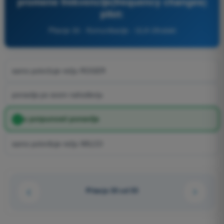
promene frekvencije(frequency changes)
pilot:
Pitanje 30 - Komunikacije - ULA Ultralaki
samo potvržuje rečju ROGER
ponavlja po svom nahođenju
u potpunosti ponavlja
samo potvrđuje rečju WILCO
Pitanje 30 od 55