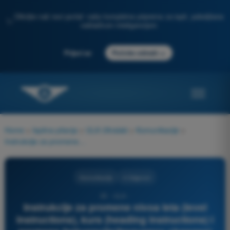
Otkrijte naš novi portal: vaša kompletna priprema za ispit, poboljšana
✨
veštačkom inteligencijom
→
Prijavi se
Počnite odmah
Home
>
Ispitna pitanja
>
ULA Ultralaki
>
Komunikacije
>
Instrukcije za promene nivoa leta (level instructions), kurs (heading instructions) i promene frekvencije(frequency changes) pilot:
Komunikacije
4 Odgovori
30 - ULA -
Instrukcije za promene nivoa leta (level
instructions), kurs (heading instructions) i