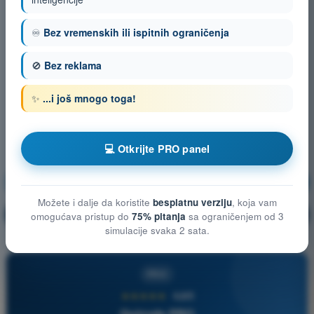
♾️
Bez vremenskih ili ispitnih ograničenja
🚫
Bez reklama
✨
...i još mnogo toga!
💻 Otkrijte PRO panel
Komunikacije
Vežbanje!
Možete i dalje da koristite
besplatnu verziju
, koja vam
Objašnjenje pitanja
🔒
omogućava pristup do
75% pitanja
sa ograničenjem od 3
PRO
simulacije svaka 2 sata.
PRO
★★★★★
4,6/5