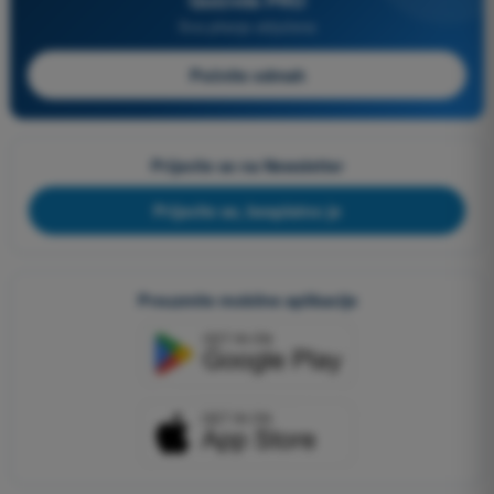
Quizvds PRO
Sva pitanja uključena
Počnite odmah
Prijavite se na Newsletter
Prijavite se, besplatno je
Preuzmite mobilne aplikacije