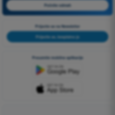
Počnite odmah
Prijavite se na Newsletter
Prijavite se, besplatno je
Preuzmite mobilne aplikacije