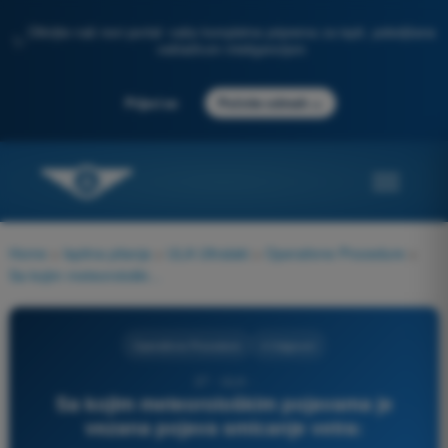
Otkrijte naš novi portal: vaša kompletna priprema za ispit, poboljšana
✨
veštačkom inteligencijom
→
Prijavi se
Počnite odmah
Home
>
Ispitna pitanja
>
ULA Ultralaki
>
Operativne Procedure
>
Sa kojim meteorološkim pojavama je vezana pojava smicanje vetra:
Operativne Procedure
4 Odgovori
27 - ULA -
Sa kojim meteorološkim pojavama je
vezana pojava smicanje vetra: