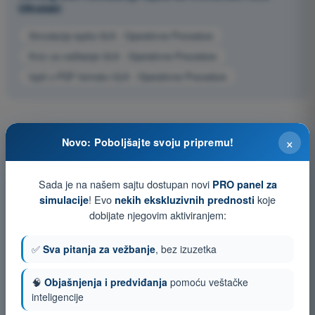
Ultralaki
Simulacija ispita ULA - Operativne Procedure
Kviz za vežbanje ULA - Operativne Procedure
Ispit u PDF formatu ULA - Operativne Procedure
×
Novo: Poboljšajte svoju pripremu!
Sada je na našem sajtu dostupan novi
PRO panel za
! Evo
koje
simulacije
nekih ekskluzivnih prednosti
dobijate njegovim aktiviranjem:
✅
Sva pitanja za vežbanje
, bez izuzetka
🧠
Objašnjenja i predviđanja
pomoću veštačke
inteligencije