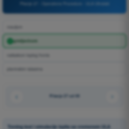
Pitanje 27 - Operativne Procedure - ULA Ultralaki
rosuljom
grmljavinom
nailaskom toplog fronta
planinskim talasima
Pitanje 27 od 49
Trening test i simulacije ispita sa vremenom ULA