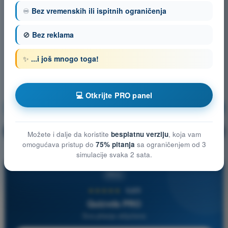
♾️
Bez vremenskih ili ispitnih ograničenja
🚫
Bez reklama
✨
...i još mnogo toga!
💻 Otkrijte PRO panel
Operativne Procedure
Vežbanje!
Objašnjenje pitanja
🔒
PRO
Možete i dalje da koristite
besplatnu verziju
, koja vam
omogućava pristup do
75% pitanja
sa ograničenjem od 3
simulacije svaka 2 sata.
PRO
★★★★★
4,6/5
Quizvds PRO
Sva pitanja uključena