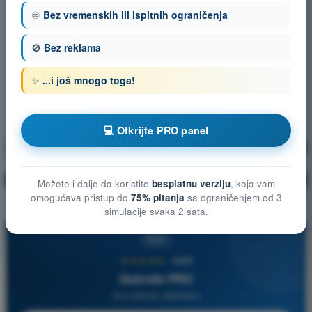
♾️
Bez vremenskih ili ispitnih ograničenja
🚫
Bez reklama
✨
...i još mnogo toga!
💻 Otkrijte PRO panel
Opšte poznavanje vazduhoplova
Vežbanje!
Objašnjenje pitanja
🔒
PRO
Možete i dalje da koristite
besplatnu verziju
, koja vam
omogućava pristup do
75% pitanja
sa ograničenjem od 3
simulacije svaka 2 sata.
PRO
★★★★★
4,6/5
Quizvds PRO
Sva pitanja uključena