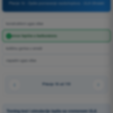
Pitanje 16 - Opšte poznavanje vazduhoplova - ULA Ultralaki
konstruktivni ugao elise
otvor leptira u karburatoru
količinu goriva u smeši
napadni ugao elise
Pitanje 16 od 110
Trening test i simulacije ispita sa vremenom ULA