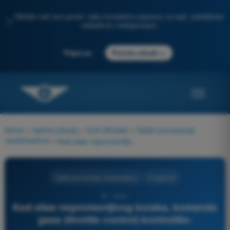
Otkrijte naš novi portal: vaša kompletna priprema za ispit, poboljšana
✨
veštačkom inteligencijom
→
Prijavi se
Počnite odmah
Home
>
Ispitna pitanja
>
ULA Ultralaki
>
Opšte poznavanje
vazduhoplova
>
Kod elise nepromenljivog koraka, komanda gasa (throttle control) kontroliše:
Opšte poznavanje vazduhoplova
4 Odgovori
16 - ULA -
Kod elise nepromenljivog koraka, komanda
gasa (throttle control) kontroliše: