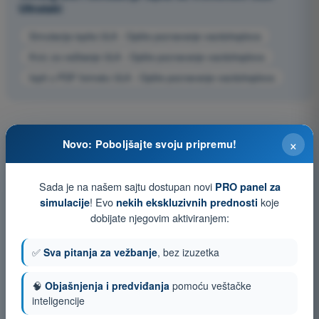
Ultralaki
Simulacija ispita ULA - Opšte poznavanje vazduhoplova
Kviz za vežbanje ULA - Opšte poznavanje vazduhoplova
Ispit u PDF formatu ULA - Opšte poznavanje vazduhoplova
×
Novo: Poboljšajte svoju pripremu!
Sada je na našem sajtu dostupan novi
PRO panel za
! Evo
koje
simulacije
nekih ekskluzivnih prednosti
dobijate njegovim aktiviranjem:
✅
Sva pitanja za vežbanje
, bez izuzetka
🧠
Objašnjenja i predviđanja
pomoću veštačke
inteligencije