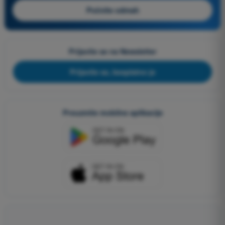
Počnite odmah
Prijavite se na Newsletter
Prijavite se, besplatno je
Preuzmite mobilne aplikacije