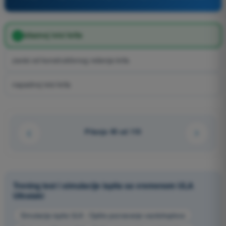
izlaznoj ivici krila
zavisi od konstruktivnog rešenja krila
napadnoj ivici krila
Pitanje 49 od 110
Trening test i simulacije ispita sa vremenom ULA
Ultralaki
Simulacija ispita ULA - Opšte poznavanje vazduhoplova