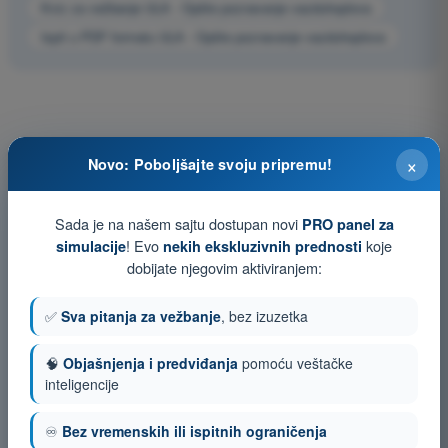
Kviz za vežbanje ULA - Opšte poznavanje vazduhoplova
Ispit u PDF formatu ULA - Opšte poznavanje vazduhoplova
×
Novo: Poboljšajte svoju pripremu!
Sada je na našem sajtu dostupan novi
PRO panel za
! Evo
koje
simulacije
nekih ekskluzivnih prednosti
dobijate njegovim aktiviranjem:
✅
Sva pitanja za vežbanje
, bez izuzetka
🧠
Objašnjenja i predviđanja
pomoću veštačke
inteligencije
♾️
Bez vremenskih ili ispitnih ograničenja