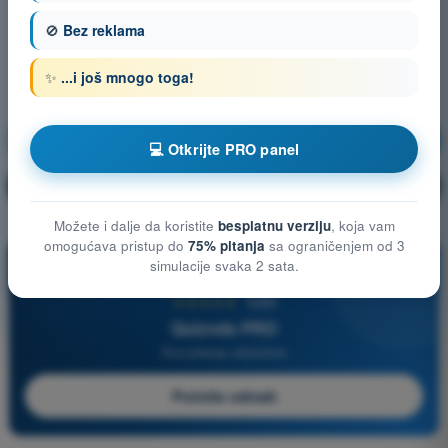
🚫
Bez reklama
✨
...i još mnogo toga!
Opšte poznavanje vazduhoplova
Vežbanje!
💻 Otkrijte PRO panel
Objašnjenje pitanja
🔒
PRO
Možete i dalje da koristite
besplatnu verziju
, koja vam
omogućava pristup do
75% pitanja
sa ograničenjem od 3
simulacije svaka 2 sata.
PRO
★★★★★
4,6/5
Quizvds PRO
Sva pitanja uključena
Počnite odmah