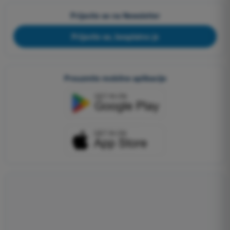
Prijavite se na Newsletter
Prijavite se, besplatno je
Preuzmite mobilne aplikacije