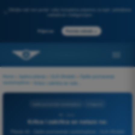
Otkrijte naš novi portal: vaša kompletna priprema za ispit, poboljšana
✨
veštačkom inteligencijom
→
Prijavi se
Počnite odmah
Home
>
Ispitna pitanja
>
ULA Ultralaki
>
Opšte poznavanje
vazduhoplova
>
Krilca i zakrilca se nalaze na:
Opšte poznavanje vazduhoplova
3 Odgovori
49 - ULA -
Krilca i zakrilca se nalaze na:
Pitanje 49 - Opšte poznavanje vazduhoplova - ULA Ultralaki