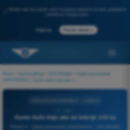
Otkrijte naš novi portal: vaša kompletna priprema za ispit, poboljšana
✨
veštačkom inteligencijom
→
Prijavi se
Počnite odmah
Home
>
Ispitna pitanja
>
ULA Ultralaki
>
Opšte poznavanje
vazduhoplova
>
Gume duže traju ako se letenje vrši sa
Opšte poznavanje vazduhoplova
4 Odgovori
91 - ULA -
Gume duže traju ako se letenje vrši sa
Pitanje 91 - Opšte poznavanje vazduhoplova - ULA Ultralaki