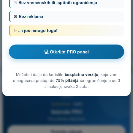
♾️
Bez vremenskih ili ispitnih ograničenja
🚫
Bez reklama
✨
...i još mnogo toga!
💻 Otkrijte PRO panel
Opšte poznavanje vazduhoplova
Vežbanje!
Objašnjenje pitanja
🔒
PRO
Možete i dalje da koristite
besplatnu verziju
, koja vam
omogućava pristup do
75% pitanja
sa ograničenjem od 3
simulacije svaka 2 sata.
PRO
★★★★★
4,6/5
Quizvds PRO
Sva pitanja uključena
Počnite odmah