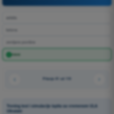
asfalta
betona
zemljane površine
trave
Pitanje 91 od 110
Trening test i simulacije ispita sa vremenom ULA
Ultralaki