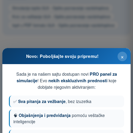
Simulacija ispita ULA - Opšte poznavanje vazduhoplova
Kviz za vežbanje ULA - Opšte poznavanje vazduhoplova
Ispit u PDF formatu ULA - Opšte poznavanje vazduhoplova
×
Novo: Poboljšajte svoju pripremu!
Sada je na našem sajtu dostupan novi
PRO panel za
! Evo
koje
simulacije
nekih ekskluzivnih prednosti
dobijate njegovim aktiviranjem:
✅
Sva pitanja za vežbanje
, bez izuzetka
🧠
Objašnjenja i predviđanja
pomoću veštačke
inteligencije