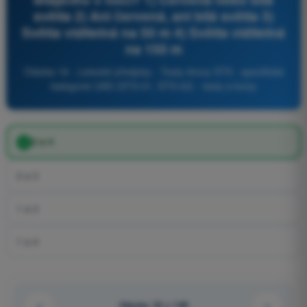
světla 2) Ani červená, ani bílá světla 3)
Světla viditelná na 50 m 4) Světla viditelná
na 150 m
Otázka 18 - Letecké předpisy - Testy drony STS - specifická
kategorie UAS (STS-01, STS-02) - testy a kvízy
2 a 4
2 a 3
1 a 3
1 a 4
Otázka 18 z 149