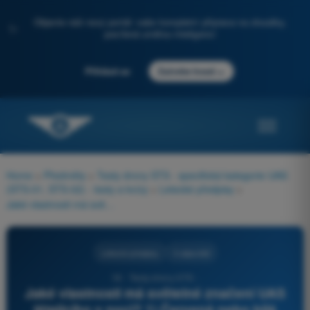
Objevte náš nový portál: vaše kompletní příprava na zkoušky,
✨
posílená umělou inteligencí
→
Přihlásit se
Začněte hned
Home
>
Předměty
>
Testy drony STS - specifická kategorie UAS
(STS-01, STS-02) - testy a kvízy
>
Letecké předpisy
>
Jaké vlastnosti má světelné značení UAS létajícího v noci? 1) Červená nebo bílá světla 2) Ani červená, ani bílá světla 3) Světla viditelná na 50 m 4) Světla viditelná na 150 m
Letecké předpisy
4 odpovědi
18 - Testy drony STS -
Jaké vlastnosti má světelné značení UAS
létajícího v noci? 1) Červená nebo bílá