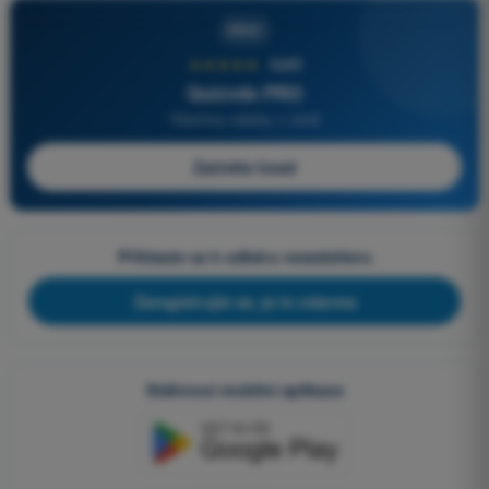
PRO
★★★★★
4,6/5
Quizvds PRO
Všechny otázky v ceně
Začněte hned
Přihlaste se k odběru newsletteru
Zaregistrujte se, je to zdarma
Stáhnout mobilní aplikace