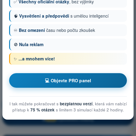
✅
Všechny oficiální otázky
, bez výjimky
🧠
Vysvětlení a předpovědi
s umělou inteligencí
♾️
Bez omezení
času nebo počtu zkoušek
🚫
Nula reklam
✨
...a mnohem více!
💻 Objevte PRO panel
I tak můžete pokračovat s
bezplatnou verzí
, která vám nabízí
Letecké předpisy
Trénink!
přístup k
75 % otázek
s limitem 3 simulací každé 2 hodiny.
Vysvětlení otázky
🔒
PRO