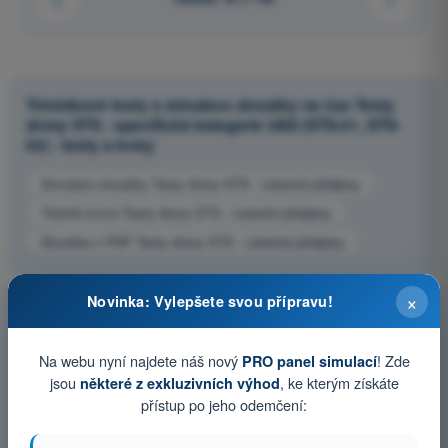
Tréninkové testy a simulace zkoušky na čas Testy
drony STS - specifická kategorie UAS (STS-01, STS-
02) - testy a kvízy
Simulace zkoušky Testy drony STS - Letecké předpisy
Trénink kvízů Testy drony STS - Letecké předpisy
Zkouška v PDF Testy drony STS - Letecké předpisy
×
Novinka: Vylepšete svou přípravu!
Na webu nyní najdete náš nový
! Zde
PRO panel simulací
jsou
, ke kterým získáte
některé z exkluzivních výhod
přístup po jeho odemčení: