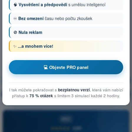
🧠
Vysvětlení a předpovědi
s umělou inteligencí
♾️
Bez omezení
času nebo počtu zkoušek
🚫
Nula reklam
✨
...a mnohem více!
💻 Objevte PRO panel
Letecké předpisy
Trénink!
I tak můžete pokračovat s
bezplatnou verzí
, která vám nabízí
Vysvětlení otázky
🔒
PRO
přístup k
75 % otázek
s limitem 3 simulací každé 2 hodiny.
PRO
★★★★★
4,6/5