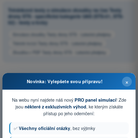
Tréninkové testy a simulace zkoušky na čas Testy
drony STS - specifická kategorie UAS (STS-01, STS-
02) - testy a kvízy
Simulace zkoušky Testy drony STS - Letecké předpisy
Trénink kvízů Testy drony STS - Letecké předpisy
Zkouška v PDF Testy drony STS - Letecké předpisy
×
Novinka: Vylepšete svou přípravu!
Na webu nyní najdete náš nový
! Zde
PRO panel simulací
jsou
, ke kterým získáte
některé z exkluzivních výhod
přístup po jeho odemčení:
✅
Všechny oficiální otázky
, bez výjimky