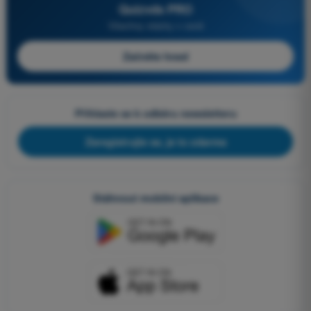
Quizvds PRO
Všechny otázky v ceně
Začněte hned
Přihlaste se k odběru newsletteru
Zaregistrujte se, je to zdarma
Stáhnout mobilní aplikace