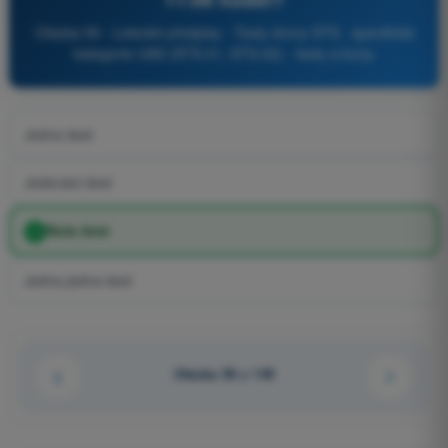
Otázka 59 - Letecké předpisy - Testy drony STS - specifická
kategorie UAS (STS-01, STS-02) - testy a kvízy
Jedna šest
Jedenáct šest
Nula šest
Jedna jedna šest
Otázka 59 z 149