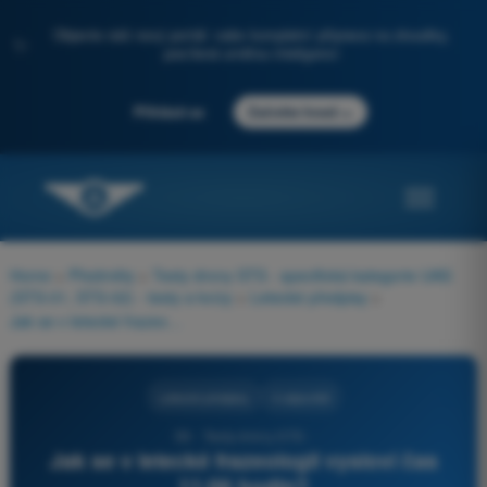
Objevte náš nový portál: vaše kompletní příprava na zkoušky,
✨
posílená umělou inteligencí
→
Přihlásit se
Začněte hned
Home
>
Předměty
>
Testy drony STS - specifická kategorie UAS
(STS-01, STS-02) - testy a kvízy
>
Letecké předpisy
>
Jak se v letecké frazeologii vysloví čas 11:06 hodin?
Letecké předpisy
4 odpovědi
59 - Testy drony STS -
Jak se v letecké frazeologii vysloví čas
11:06 hodin?