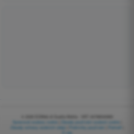
© 2026
EGWeb di Guatta Mattia - VAT: 04768540983
Spravovat soubory cookie
|
Zásady používání souborů cookie
|
Zásady ochrany osobních údajů
|
Podmínky používání
|
Partneři
|
O nás