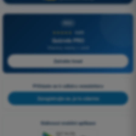
PRO
★★★★★
4,6/5
Quizvds PRO
Všechny otázky v ceně
Začněte hned
Přihlaste se k odběru newsletteru
Zaregistrujte se, je to zdarma
Stáhnout mobilní aplikace