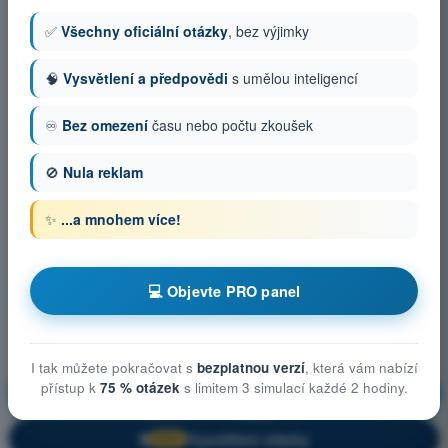
✅
Všechny oficiální otázky
, bez výjimky
🧠
Vysvětlení a předpovědi
s umělou inteligencí
♾️
Bez omezení
času nebo počtu zkoušek
🚫
Nula reklam
✨
...a mnohem více!
💻 Objevte PRO panel
I tak můžete pokračovat s
bezplatnou verzí
, která vám nabízí
přístup k
75 % otázek
s limitem 3 simulací každé 2 hodiny.
Letecké předpisy
Trénink!
Vysvětlení otázky
🔒
PRO