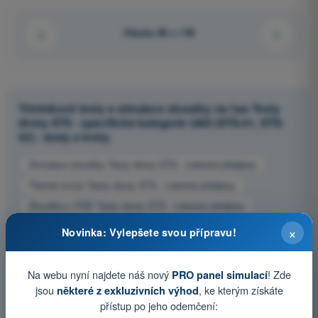
Otázka 86 z 149
Tréninkové testy a simulace zkoušky na čas Testy
drony STS - specifická kategorie UAS (STS-01, STS-
02) - testy a kvízy
Simulace zkoušky Testy drony STS - Letecké předpisy
Trénink kvízů Testy drony STS - Letecké předpisy
Zkouška v PDF Testy drony STS - Letecké předpisy
×
Novinka: Vylepšete svou přípravu!
Na webu nyní najdete náš nový
! Zde
PRO panel simulací
jsou
, ke kterým získáte
některé z exkluzivních výhod
přístup po jeho odemčení: