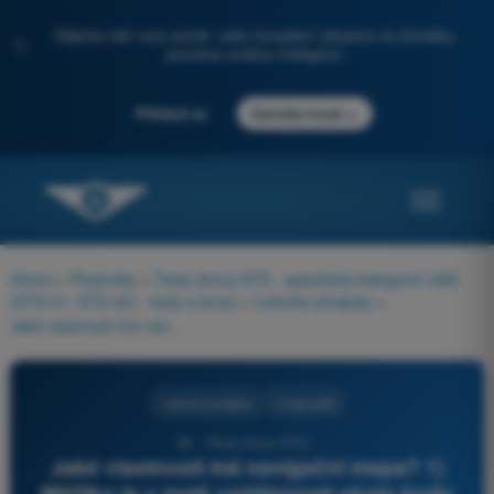
Objevte náš nový portál: vaše kompletní příprava na zkoušky,
✨
posílená umělou inteligencí
→
Přihlásit se
Začněte hned
Home
>
Předměty
>
Testy drony STS - specifická kategorie UAS
(STS-01, STS-02) - testy a kvízy
>
Letecké předpisy
>
Jaké vlastnosti má navigační mapa? 1) Měřítko je v malé vzdálenosti okolo bodu konstantní 2) Měřítko není v malé vzdálenosti okolo bodu konstantní 3) Úhel mezi dvěma směry na Zemi zůstává na mapě zachován 4) Úhel mezi dvěma směry na Zemi na mapě zachován nezůstává
Letecké předpisy
4 odpovědi
86 - Testy drony STS -
Jaké vlastnosti má navigační mapa? 1)
Měřítko je v malé vzdálenosti okolo bodu