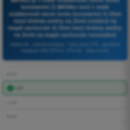
konstantní 2) Měřítko není v malé
vzdálenosti okolo bodu konstantní 3) Úhel
mezi dvěma směry na Zemi zůstává na
mapě zachován 4) Úhel mezi dvěma směry
na Zemi na mapě zachován nezůstává
Otázka 86 - Letecké předpisy - Testy drony STS - specifická
kategorie UAS (STS-01, STS-02) - testy a kvízy
2 a 3
1 a 3
1 a 4
2 a 4