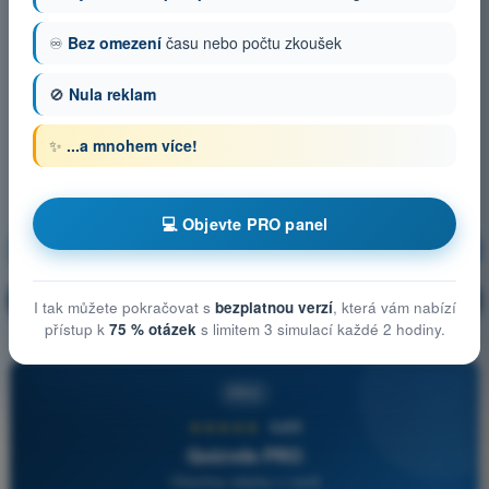
♾️
Bez omezení
času nebo počtu zkoušek
🚫
Nula reklam
✨
...a mnohem více!
💻 Objevte PRO panel
Obecné znalosti o UAS
Trénink!
Vysvětlení otázky
🔒
PRO
I tak můžete pokračovat s
bezplatnou verzí
, která vám nabízí
přístup k
75 % otázek
s limitem 3 simulací každé 2 hodiny.
PRO
★★★★★
4,6/5
Quizvds PRO
Všechny otázky v ceně