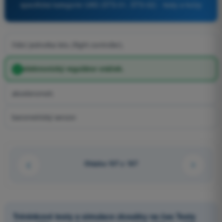
specifická kategorie UAS (STS-01, STS-02) - testy a kvízy
řídicí jednotka letu (flight controller).
elektronický regulátor otáček.
akcelerometr.
barometrický senzor.
Otázka 107 z 167
Tréninkové testy a simulace zkoušky na čas Testy