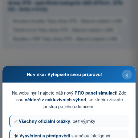
drony STS - specifická kategorie UAS (STS-01, STS-
02) - testy a kvízy
Simulace zkoušky Testy drony STS - Obecné znalosti o UAS
Trénink kvízů Testy drony STS - Obecné znalosti o UAS
Zkouška v PDF Testy drony STS - Obecné znalosti o UAS
×
Novinka: Vylepšete svou přípravu!
Na webu nyní najdete náš nový
! Zde
PRO panel simulací
jsou
, ke kterým získáte
některé z exkluzivních výhod
přístup po jeho odemčení:
✅
Všechny oficiální otázky
, bez výjimky
🧠
Vysvětlení a předpovědi
s umělou inteligencí