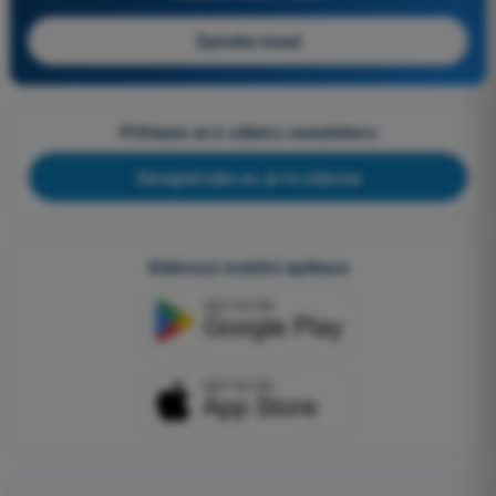
Začněte hned
Přihlaste se k odběru newsletteru
Zaregistrujte se, je to zdarma
Stáhnout mobilní aplikace