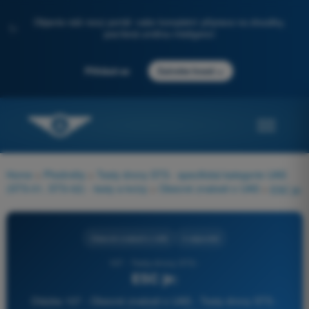
Objevte náš nový portál: vaše kompletní příprava na zkoušky,
✨
posílená umělou inteligencí
→
Přihlásit se
Začněte hned
Home
>
Předměty
>
Testy drony STS - specifická kategorie UAS
(STS-01, STS-02) - testy a kvízy
>
Obecné znalosti o UAS
>
ESC je:
Obecné znalosti o UAS
4 odpovědi
107 - Testy drony STS -
ESC je:
Otázka 107 - Obecné znalosti o UAS - Testy drony STS -