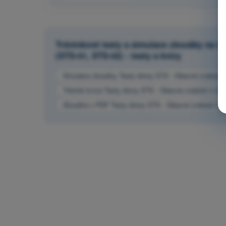
Tréninkové testy a simulace zkoušky na ča
(STS-01, STS-02) - testy a kvízy
Simulace zkoušky Testy drony STS - Obecné znalosti
Trénink kvízů Testy drony STS - Obecné znalosti o UA
Zkouška v PDF Testy drony STS - Obecné znalosti o 