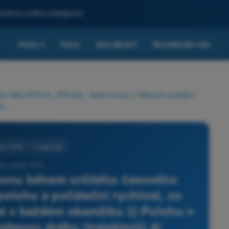
sílená umělou inteligencí
Kvízy
Ceny
Jste škola?
Kontaktujte nás
▾
rie UAS (STS-01, STS-02) - testy a kvízy
>
Obecné znalosti o
Pokud známe zrychlení dronu během určitého časového intervalu a také počáteční polohu a počáteční rychlost, co odvodí autopilot? 1) Rychlost v každém okamžiku 2) Polohu v každém okamžiku 3) Uraženou dráhu (trajektorii) 4) Prostorovou orientaci v každém okamžiku
ti o UAS
4 odpovědi
sty drony STS -
ronu během určitého časového
 polohu a počáteční rychlost, co
st v každém okamžiku 2) Polohu v
ženou dráhu (trajektorii) 4)