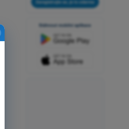
Zaregistrujte se, je to zdarma
Stáhnout mobilní aplikace