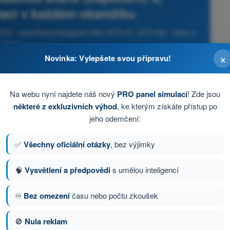
taci v každém okamžiku
STS - specifická kategorie UAS (STS-01, STS-02) - testy a
kvízy
×
Novinka: Vylepšete svou přípravu!
Na webu nyní najdete náš nový
PRO panel simulací
! Zde jsou
některé z exkluzivních výhod
, ke kterým získáte přístup po
jeho odemčení:
✅
Všechny oficiální otázky
, bez výjimky
🧠
Vysvětlení a předpovědi
s umělou inteligencí
♾️
Bez omezení
času nebo počtu zkoušek
🚫
Nula reklam
ázka 35 z 167
Další otázka