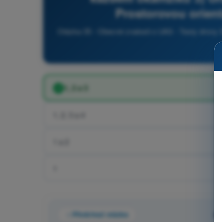
Prostorovou orien
Otázka 35 - Obecné znalosti o UAS - Testy drony 
1, 2 a 3
1, 2, 3 a 4
1 a 2
1
Předchozí otázka
Ot