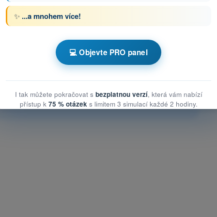
✨
...a mnohem více!
s Testy drony STS - specifická kategorie UAS
💻 Objevte PRO panel
 o UAS
S
I tak můžete pokračovat s
bezplatnou verzí
, která vám nabízí
UAS
přístup k
75 % otázek
s limitem 3 simulací každé 2 hodiny.