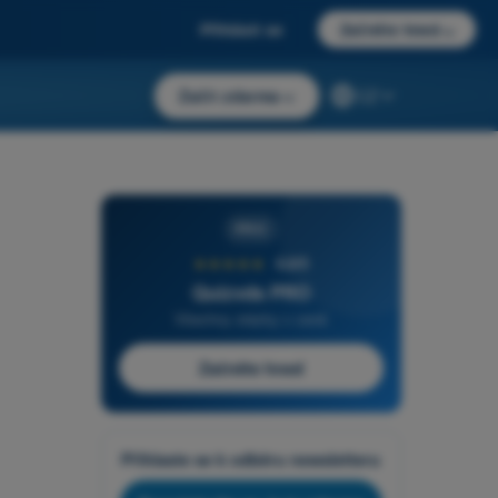
Přihlásit se
Začněte hned
→
Začít zdarma
→
CZ
PRO
★★★★★
4,6/5
Quizvds PRO
Všechny otázky v ceně
Začněte hned
Přihlaste se k odběru newsletteru