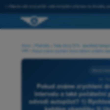
✨
Objevte náš nový portál: vaše kompletní příprava na zkoušky, po
Home
>
Předměty
>
Testy drony STS - specifická katego
UAS
>
Obecné znalos
35 - Te
Pokud známe zrychlení d
intervalu a také počáteční
odvodí autopilot? 1) Rychlo
každém okamžiku 3) Ura