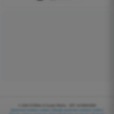
© 2026
EGWeb di Guatta Mattia - VAT: 04768540983
Spravovat soubory cookie
|
Zásady používání souborů cookie
|