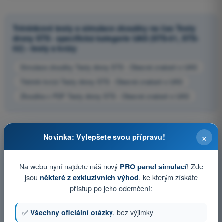
Tréninkové testy a simulace zkoušky na čas Testy
drony STS - specifická kategorie UAS (STS-01, STS-
02) - testy a kvízy
Simulace zkoušky Testy drony STS - Obecné znalosti o UAS
Trénink kvízů Testy drony STS - Obecné znalosti o UAS
Zkouška v PDF Testy drony STS - Obecné znalosti o UAS
×
Novinka: Vylepšete svou přípravu!
Na webu nyní najdete náš nový
! Zde
PRO panel simulací
jsou
, ke kterým získáte
některé z exkluzivních výhod
přístup po jeho odemčení:
✅
Všechny oficiální otázky
, bez výjimky