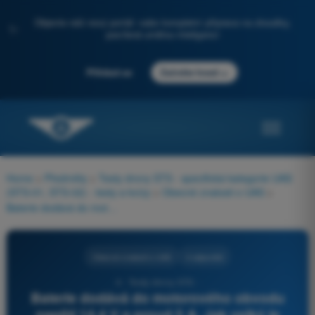
Objevte náš nový portál: vaše kompletní příprava na zkoušky,
✨
posílená umělou inteligencí
→
Přihlásit se
Začněte hned
Home
>
Předměty
>
Testy drony STS - specifická kategorie UAS
(STS-01, STS-02) - testy a kvízy
>
Obecné znalosti o UAS
>
Baterie dodává do motorového obvodu napětí 14,4 V a proud 5 A. Jak velký je dodávaný výkon?
Obecné znalosti o UAS
4 odpovědi
4 - Testy drony STS -
Baterie dodává do motorového obvodu
napětí 14,4 V a proud 5 A. Jak velký je