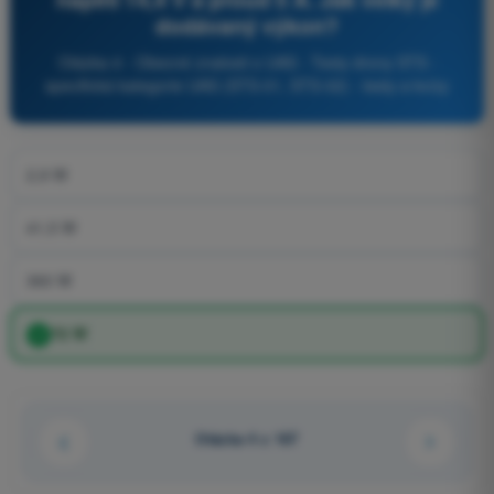
dodávaný výkon?
Otázka 4 - Obecné znalosti o UAS - Testy drony STS -
specifická kategorie UAS (STS-01, STS-02) - testy a kvízy
2,9 W
41,5 W
360 W
72 W
Otázka 4 z 167