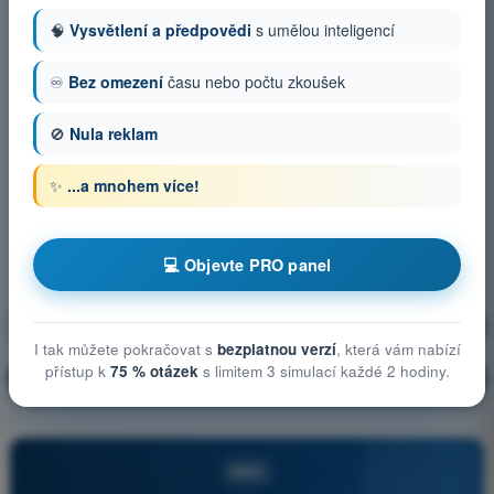
🧠
Vysvětlení a předpovědi
s umělou inteligencí
♾️
Bez omezení
času nebo počtu zkoušek
🚫
Nula reklam
✨
...a mnohem více!
💻 Objevte PRO panel
Obecné znalosti o UAS
Trénink!
I tak můžete pokračovat s
bezplatnou verzí
, která vám nabízí
přístup k
75 % otázek
s limitem 3 simulací každé 2 hodiny.
Vysvětlení otázky
🔒
PRO
PRO