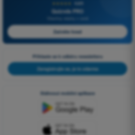
★★★★★
4,6/5
Quizvds PRO
Všechny otázky v ceně
Začněte hned
Přihlaste se k odběru newsletteru
Zaregistrujte se, je to zdarma
Stáhnout mobilní aplikace