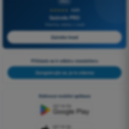
PRO
★★★★★
4,6/5
Quizvds PRO
Všechny otázky v ceně
Začněte hned
Přihlaste se k odběru newsletteru
Zaregistrujte se, je to zdarma
Stáhnout mobilní aplikace