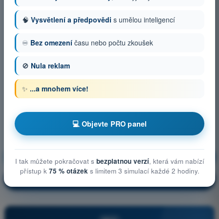
🧠
Vysvětlení a předpovědi
s umělou inteligencí
♾️
Bez omezení
času nebo počtu zkoušek
🚫
Nula reklam
✨
...a mnohem více!
💻 Objevte PRO panel
Obecné znalosti o UAS
Trénink!
I tak můžete pokračovat s
bezplatnou verzí
, která vám nabízí
přístup k
75 % otázek
s limitem 3 simulací každé 2 hodiny.
Vysvětlení otázky
🔒
PRO