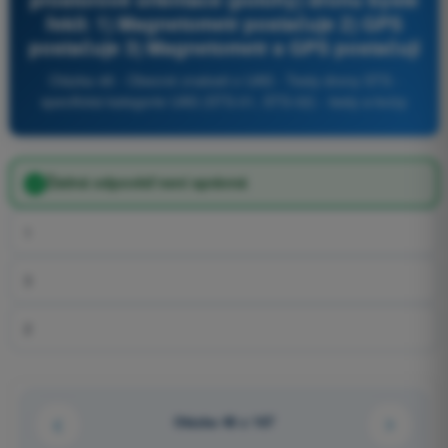
řekli: 1) Magnetometr postačuje 2) GPS
postačuje 3) Magnetometr a GPS postačují
Otázka 48 - Obecné znalosti o UAS - Testy drony STS -
specifická kategorie UAS (STS-01, STS-02) - testy a kvízy
Žádná odpověď není správná
1
3
2
Otázka 48 z 167