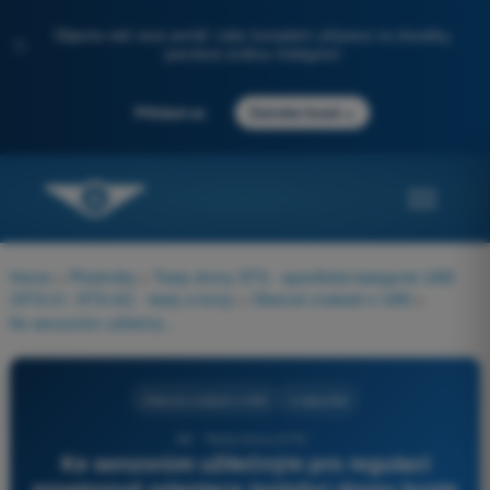
Objevte náš nový portál: vaše kompletní příprava na zkoušky,
✨
posílená umělou inteligencí
→
Přihlásit se
Začněte hned
Home
>
Předměty
>
Testy drony STS - specifická kategorie UAS
(STS-01, STS-02) - testy a kvízy
>
Obecné znalosti o UAS
>
Ke senzorům užitečným pro regulaci prostorové orientace (polohy) dronu byste řekli: 1) Magnetometr postačuje 2) GPS postačuje 3) Magnetometr a GPS postačují
Obecné znalosti o UAS
4 odpovědi
48 - Testy drony STS -
Ke senzorům užitečným pro regulaci
prostorové orientace (polohy) dronu byste