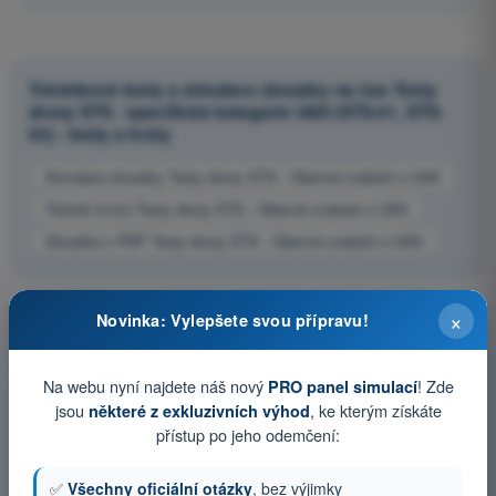
Tréninkové testy a simulace zkoušky na čas Testy
drony STS - specifická kategorie UAS (STS-01, STS-
02) - testy a kvízy
Simulace zkoušky Testy drony STS - Obecné znalosti o UAS
Trénink kvízů Testy drony STS - Obecné znalosti o UAS
Zkouška v PDF Testy drony STS - Obecné znalosti o UAS
×
Novinka: Vylepšete svou přípravu!
Na webu nyní najdete náš nový
! Zde
PRO panel simulací
jsou
, ke kterým získáte
některé z exkluzivních výhod
přístup po jeho odemčení:
✅
Všechny oficiální otázky
, bez výjimky