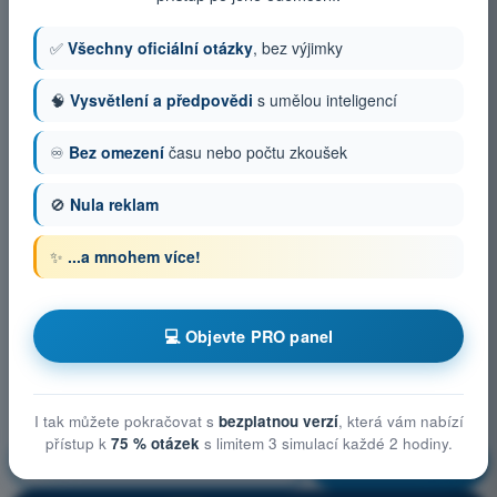
✅
Všechny oficiální otázky
, bez výjimky
🧠
Vysvětlení a předpovědi
s umělou inteligencí
♾️
Bez omezení
času nebo počtu zkoušek
🚫
Nula reklam
✨
...a mnohem více!
💻 Objevte PRO panel
I tak můžete pokračovat s
bezplatnou verzí
, která vám nabízí
přístup k
75 % otázek
s limitem 3 simulací každé 2 hodiny.
Obecné znalosti o UAS
Trénink!