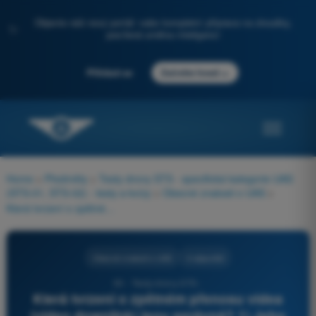
Objevte náš nový portál: vaše kompletní příprava na zkoušky,
✨
posílená umělou inteligencí
→
Přihlásit se
Začněte hned
Home
>
Předměty
>
Testy drony STS - specifická kategorie UAS
(STS-01, STS-02) - testy a kvízy
>
Obecné znalosti o UAS
>
Která tvrzení o zpětném přenosu videa (video downlink) jsou správná? 1) Jeho datový tok je vyšší než u řídicího spoje (C2 link) dronu 2) Jeho datový tok je nižší než u řídicího spoje dronu 3) Jeho dosah je často větší než u řídicího spoje dronu 4) Jeho dosah je často menší než u řídicího spoje dronu
Obecné znalosti o UAS
4 odpovědi
50 - Testy drony STS -
Která tvrzení o zpětném přenosu videa
(video downlink) jsou správná? 1) Jeho