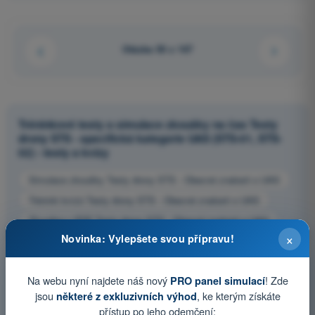
Otázka 50 z 167
Tréninkové testy a simulace zkoušky na čas Testy
drony STS - specifická kategorie UAS (STS-01, STS-
02) - testy a kvízy
Simulace zkoušky Testy drony STS - Obecné znalosti o UAS
Trénink kvízů Testy drony STS - Obecné znalosti o UAS
Zkouška v PDF Testy drony STS - Obecné znalosti o UAS
×
Novinka: Vylepšete svou přípravu!
Na webu nyní najdete náš nový
! Zde
PRO panel simulací
jsou
, ke kterým získáte
některé z exkluzivních výhod
přístup po jeho odemčení: