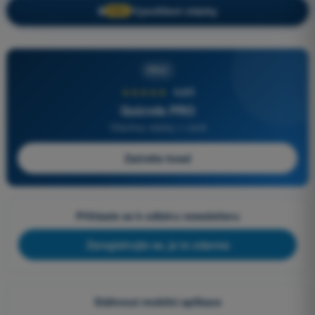
Vysvětlení otázky
🔒
PRO
PRO
★★★★★
4,6/5
Quizvds PRO
Všechny otázky v ceně
Začněte hned
Přihlaste se k odběru newsletteru
Zaregistrujte se, je to zdarma
Stáhnout mobilní aplikace