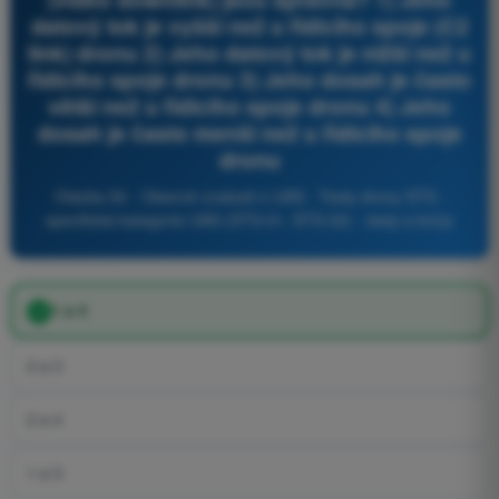
datový tok je vyšší než u řídicího spoje (C2
link) dronu 2) Jeho datový tok je nižší než u
řídicího spoje dronu 3) Jeho dosah je často
větší než u řídicího spoje dronu 4) Jeho
dosah je často menší než u řídicího spoje
dronu
Otázka 50 - Obecné znalosti o UAS - Testy drony STS -
specifická kategorie UAS (STS-01, STS-02) - testy a kvízy
1 a 4
2 a 3
2 a 4
1 a 3