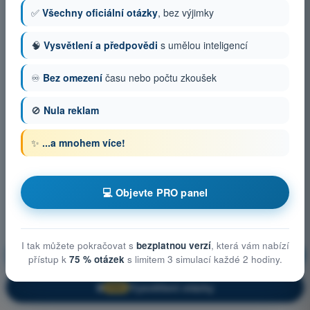
✅
Všechny oficiální otázky
, bez výjimky
🧠
Vysvětlení a předpovědi
s umělou inteligencí
♾️
Bez omezení
času nebo počtu zkoušek
🚫
Nula reklam
✨
...a mnohem více!
💻 Objevte PRO panel
I tak můžete pokračovat s
bezplatnou verzí
, která vám nabízí
Obecné znalosti o UAS
Trénink!
přístup k
75 % otázek
s limitem 3 simulací každé 2 hodiny.
Vysvětlení otázky
🔒
PRO