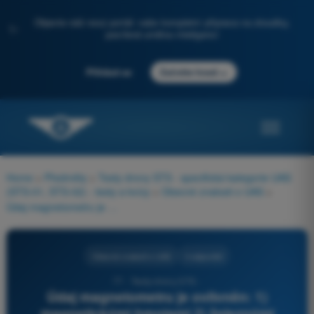
Objevte náš nový portál: vaše kompletní příprava na zkoušky,
✨
posílená umělou inteligencí
→
Přihlásit se
Začněte hned
Home
>
Předměty
>
Testy drony STS - specifická kategorie UAS
(STS-01, STS-02) - testy a kvízy
>
Obecné znalosti o UAS
>
Údaj magnetometru je ovlivněn: 1) magnetickými hmotami 2) železnými kovovými hmotami 3) neželeznými kovovými hmotami 4) elektrickými stejnosměrnými proudy. Vyberte nejúplnější správnou odpověď.
Obecné znalosti o UAS
4 odpovědi
77 - Testy drony STS -
Údaj magnetometru je ovlivněn: 1)
magnetickými hmotami 2) železnými