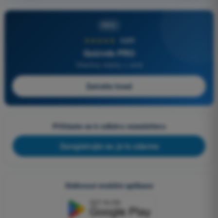
PRO
★★★★★
4,6/5
Quizvds PRO
Všechny otázky v ceně
Začněte hned
Přihlaste se k odběru newsletteru
Zaregistrujte se, je to zdarma
Stáhnout mobilní aplikace