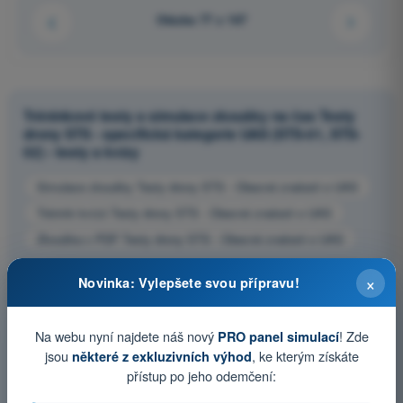
Otázka 77 z 167
Tréninkové testy a simulace zkoušky na čas Testy
drony STS - specifická kategorie UAS (STS-01, STS-
02) - testy a kvízy
Simulace zkoušky Testy drony STS - Obecné znalosti o UAS
Trénink kvízů Testy drony STS - Obecné znalosti o UAS
Zkouška v PDF Testy drony STS - Obecné znalosti o UAS
×
Novinka: Vylepšete svou přípravu!
Na webu nyní najdete náš nový
! Zde
PRO panel simulací
jsou
, ke kterým získáte
některé z exkluzivních výhod
přístup po jeho odemčení: