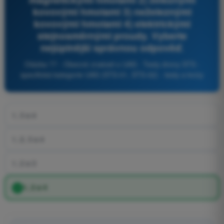
kovovými hmotami 3) neželeznými
kovovými hmotami 4) elektrickými
stejnosměrnými proudy. Vyberte
nejúplnější správnou odpověď.
Otázka 77 - Obecné znalosti o UAS - Testy drony STS -
specifická kategorie UAS (STS-01, STS-02) - testy a kvízy
1, 3 a 4
1, 2, 3 a 4
1, 2 a 3
1, 2 a 4