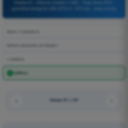
Otázka 97 - Obecné znalosti o UAS - Testy drony STS -
specifická kategorie UAS (STS-01, STS-02) - testy a kvízy
letem v turbulenci.
během přechodu do klesání.
v zatáčce.
výškou.
Otázka 97 z 167