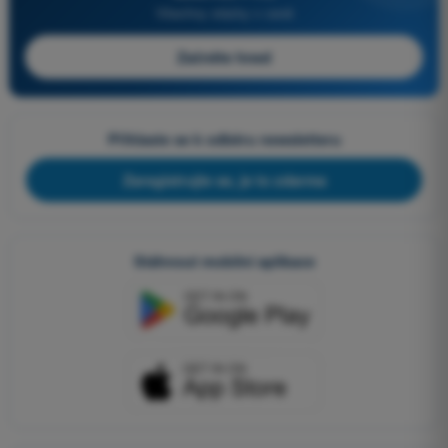
Všechny otázky v ceně
Začněte hned
Přihlaste se k odběru newsletteru
Zaregistrujte se, je to zdarma
Stáhnout mobilní aplikace