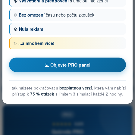
🧠
Vysvětlení a předpovědi
s umělou inteligencí
♾️
Bez omezení
času nebo počtu zkoušek
🚫
Nula reklam
✨
...a mnohem více!
💻 Objevte PRO panel
Obecné znalosti o UAS
Trénink!
I tak můžete pokračovat s
bezplatnou verzí
, která vám nabízí
Vysvětlení otázky
🔒
PRO
přístup k
75 % otázek
s limitem 3 simulací každé 2 hodiny.
PRO
★★★★★
4,6/5
Quizvds PRO