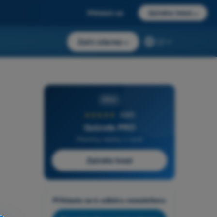
Přihlásit se
Začněte hned
→
Začít zdarma
→
CZ
PRO
★★★★★
4,6/5
Quizvds PRO
Všechny otázky v ceně
Začněte hned
Přihlaste se k odběru newsletteru