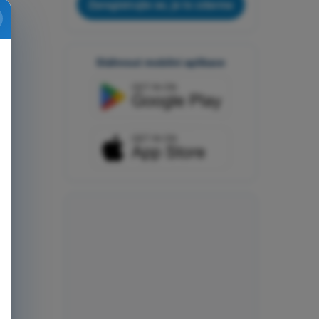
Zaregistrujte se, je to zdarma
Stáhnout mobilní aplikace