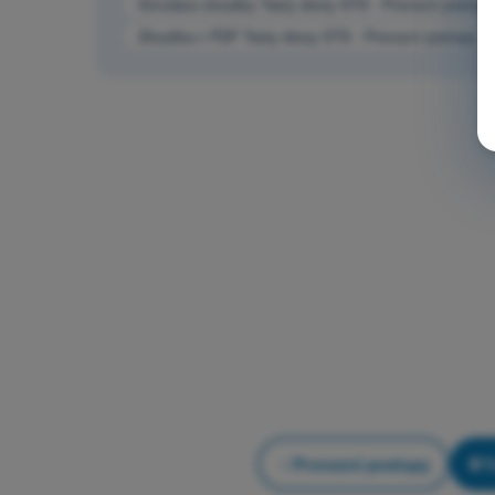
Simulace zkoušky Testy drony STS - Provozní postupy
Zkouška v PDF Testy drony STS - Provozní postupy
Provozní postupy
T