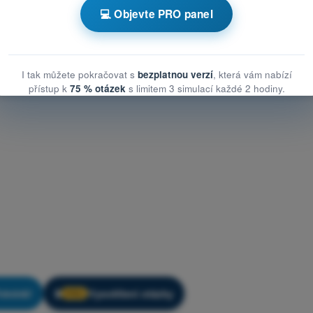
Trénink kvízů Testy drony STS - Provozní postupy
💻 Objevte PRO panel
I tak můžete pokračovat s
bezplatnou verzí
, která vám nabízí
přístup k
75 % otázek
s limitem 3 simulací každé 2 hodiny.
rénink!
Vysvětlení otázky
🔒
PRO