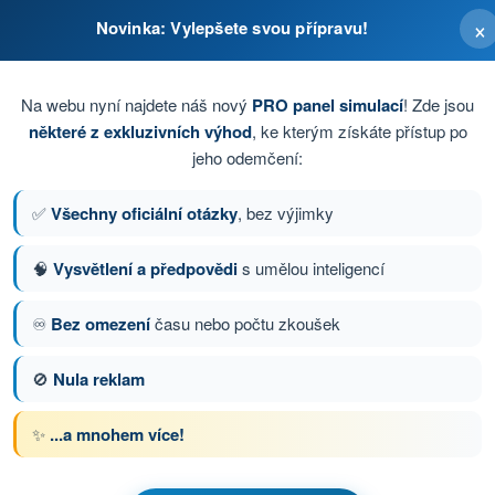
×
Novinka: Vylepšete svou přípravu!
Na webu nyní najdete náš nový
PRO panel simulací
! Zde jsou
některé z exkluzivních výhod
, ke kterým získáte přístup po
jeho odemčení:
✅
Všechny oficiální otázky
, bez výjimky
🧠
Vysvětlení a předpovědi
s umělou inteligencí
tázka 19 z 96
Další otázka
♾️
Bez omezení
času nebo počtu zkoušek
🚫
Nula reklam
s Testy drony STS - specifická kategorie UAS
✨
...a mnohem více!