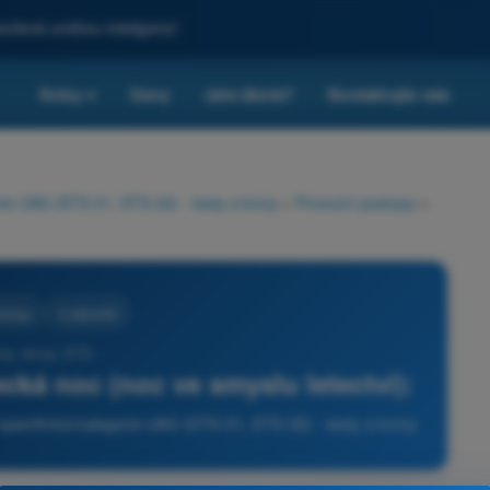
sílená umělou inteligencí
Kvízy
Ceny
Jste škola?
Kontaktujte nás
▾
rie UAS (STS-01, STS-02) - testy a kvízy
>
Provozní postupy
>
ostupy
4 odpovědi
sty drony STS -
ecká noc (noc ve smyslu letectví):
specifická kategorie UAS (STS-01, STS-02) - testy a kvízy