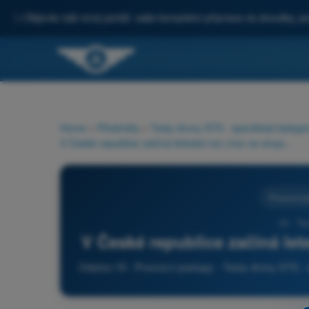
✨
Objevte náš nový portál: vaše kompletní příprava na zkoušky, po
Home
>
Předměty
>
Testy drony STS - specifická katego
V České republice začíná letecká noc (noc ve smyslu letectví):
Provozní p
19 - Te
V České republice začíná let
Otázka 19 - Provozní postupy - Testy drony STS - 