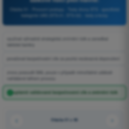
Otázka 51 - Provozní postupy - Testy drony STS - specifická
kategorie UAS (STS-01, STS-02) - testy a kvízy
využívat výhradně strategická zmírnění rizik a zanedbat
taktické bariéry
považovat bezpečnostní cíle za pouhá nezávazná doporučení
znovu posoudit SAIL pouze v případě mimořádné události
nahlášené během provozu
uplatnit validované bezpečnostní cíle a zmírnění rizik
Otázka 51 z 96