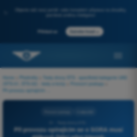
Objevte náš nový portál: vaše kompletní příprava na zkoušky,
✨
posílená umělou inteligencí
→
Přihlásit se
Začněte hned
Home
>
Předměty
>
Testy drony STS - specifická kategorie UAS
(STS-01, STS-02) - testy a kvízy
>
Provozní postupy
>
Při provozu opírajícím se o SORA musí dálkově řídící pilot hlavně:
Provozní postupy
4 odpovědi
51 - Testy drony STS -
Při provozu opírajícím se o SORA musí
dálkově řídící pilot hlavně: