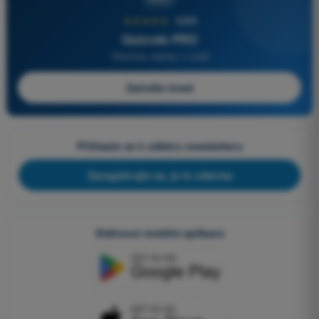
★★★★★
4,6/5
Quizvds PRO
Všechny otázky v ceně
Začněte hned
Přihlaste se k odběru newsletteru
Zaregistrujte se, je to zdarma
Stáhnout mobilní aplikace