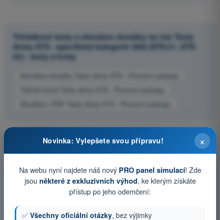
Tréninkové testy a simulace zkoušky na čas Testy
drony STS - specifická kategorie UAS (STS-01, STS-
02) - testy a kvízy
Simulace zkoušky Testy drony STS - Provozní postupy
Trénink kvízů Testy drony STS - Provozní postupy
Zkouška v PDF Testy drony STS - Provozní postupy
×
Novinka: Vylepšete svou přípravu!
Na webu nyní najdete náš nový
! Zde
PRO panel simulací
jsou
, ke kterým získáte
některé z exkluzivních výhod
přístup po jeho odemčení:
✅
Všechny oficiální otázky
, bez výjimky