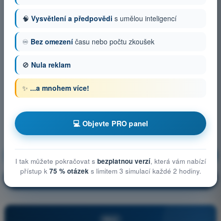
🧠
Vysvětlení a předpovědi
s umělou inteligencí
♾️
Bez omezení
času nebo počtu zkoušek
🚫
Nula reklam
✨
...a mnohem více!
💻 Objevte PRO panel
Provozní postupy
Trénink!
I tak můžete pokračovat s
bezplatnou verzí
, která vám nabízí
přístup k
75 % otázek
s limitem 3 simulací každé 2 hodiny.
Vysvětlení otázky
🔒
PRO
PRO