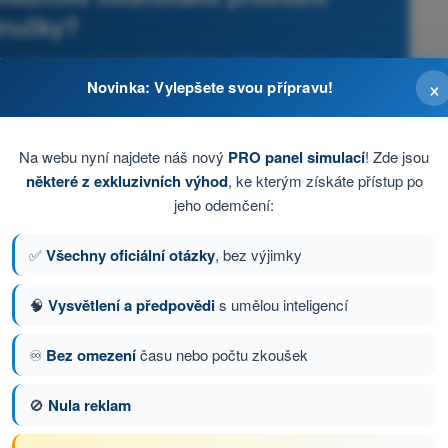
íručky?
specifická kategorie UAS (STS-01, STS-02) - testy a kvízy
×
Novinka: Vylepšete svou přípravu!
ve vztahu k maximálně přípustné rychlosti dronu
Na webu nyní najdete náš nový
PRO panel simulací
! Zde jsou
některé z exkluzivních výhod
, ke kterým získáte přístup po
jeho odemčení:
✅
Všechny oficiální otázky
, bez výjimky
🧠
Vysvětlení a předpovědi
s umělou inteligencí
it na kompasu
♾️
Bez omezení
času nebo počtu zkoušek
🚫
Nula reklam
tázka 56 z 96
Další otázka