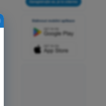
Zaregistrujte se, je to zdarma
Stáhnout mobilní aplikace