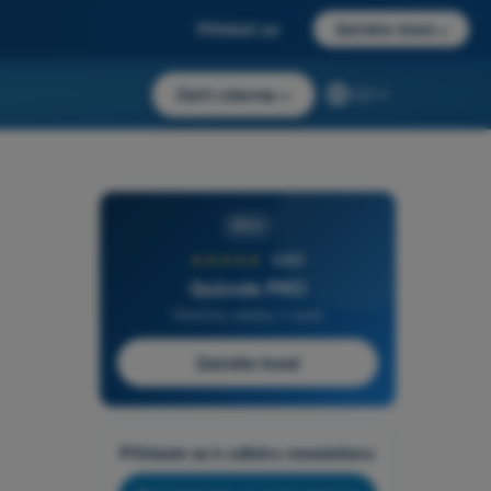
Přihlásit se
Začněte hned
→
Začít zdarma
→
CZ
PRO
★★★★★
4,6/5
Quizvds PRO
Všechny otázky v ceně
Začněte hned
Přihlaste se k odběru newsletteru