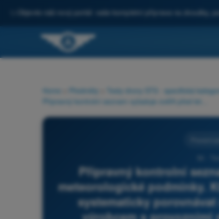
✨
Objevte náš nový portál: vaše kompletní příprava na zkoušky, po
Home
>
Předměty
>
Testy drony STS - specifická katego
Přípravný kontrolní seznam vyžaduje ověřit před letem meteorologické podmínky. Který parametr postup doporučuje systematicky porovnávat nad rámec mezí zveřejněných výrobcem s provozními mezními hodnotami provozní příručky?
Provozní p
56 - Te
Přípravný kontrolní sezn
meteorologické podmínky. K
systematicky porovnávat
výrobcem s provozními 