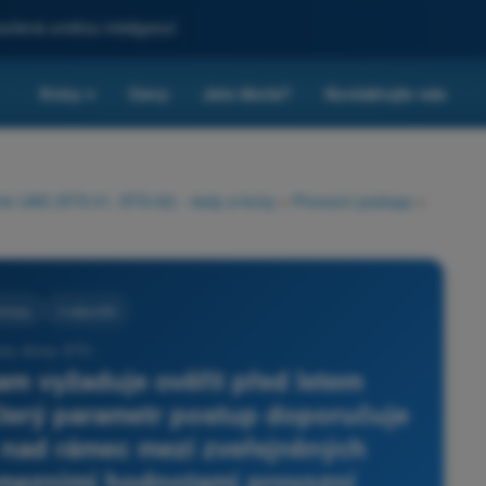
sílená umělou inteligencí
Kvízy
Ceny
Jste škola?
Kontaktujte nás
▾
rie UAS (STS-01, STS-02) - testy a kvízy
>
Provozní postupy
>
ostupy
4 odpovědi
sty drony STS -
am vyžaduje ověřit před letem
terý parametr postup doporučuje
 nad rámec mezí zveřejněných
mezními hodnotami provozní