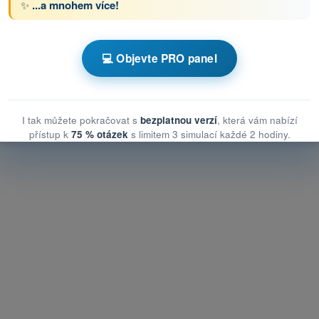
✨
...a mnohem více!
s Testy drony STS - specifická kategorie UAS
💻 Objevte PRO panel
Trénink kvízů Testy drony STS - Provozní postupy
I tak můžete pokračovat s
bezplatnou verzí
, která vám nabízí
přístup k
75 % otázek
s limitem 3 simulací každé 2 hodiny.