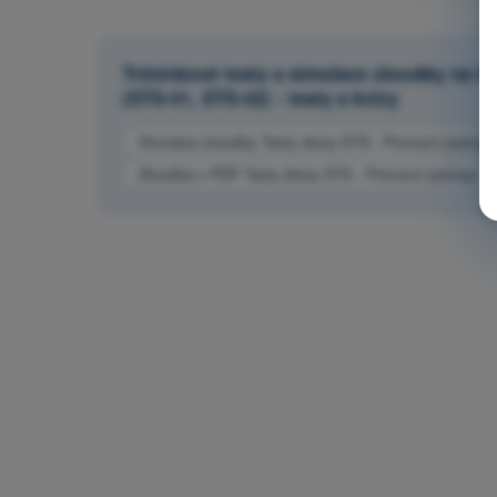
Tréninkové testy a simulace zkoušky na ča
(STS-01, STS-02) - testy a kvízy
Simulace zkoušky Testy drony STS - Provozní postupy
Zkouška v PDF Testy drony STS - Provozní postupy