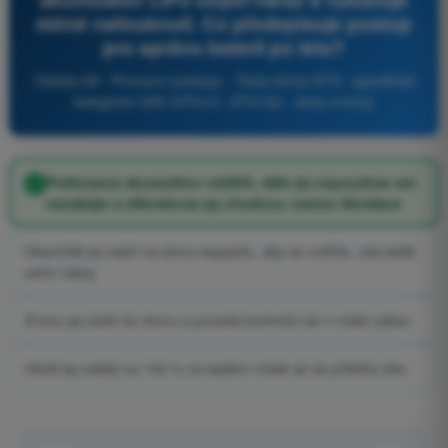
mírné nafouknutí. Co předepisuje postup
pro správu baterií po letu?
Otázka 59 - Provozní postupy - Testy drony STS - specifická
kategorie UAS (STS-01, STS-02) - testy a kvízy
Poškozený akumulátor oddělit, dále jej nepoužívat ani
nenabíjet a zlikvidovat jej vhodnou cestou likvidace
Okamžitě jej nabít na plnou kapacitu, aby se ověřilo, zda ještě
udrží náboj
Znovu jej vložit do dronu a provést kontrolní let v nízké výšce
Uložit jej nabitý na 100 % na teplém místě až do příštího letu