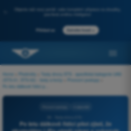
Objevte náš nový portál: vaše kompletní příprava na zkoušky,
✨
posílená umělou inteligencí
→
Přihlásit se
Začněte hned
Home
>
Předměty
>
Testy drony STS - specifická kategorie UAS
(STS-01, STS-02) - testy a kvízy
>
Provozní postupy
>
Po letu dálkově řídící pilot zjistí, že akumulátor LiPo utrpěl náraz a vykazuje mírné nafouknutí. Co předepisuje postup pro správu baterií po letu?
Provozní postupy
4 odpovědi
59 - Testy drony STS -
Po letu dálkově řídící pilot zjistí, že
akumulátor LiPo utrpěl náraz a vykazuje