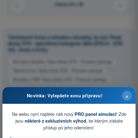
Otázka 59 z 96
Tréninkové testy a simulace zkoušky na čas Testy
drony STS - specifická kategorie UAS (STS-01, STS-
02) - testy a kvízy
Simulace zkoušky Testy drony STS - Provozní postupy
Trénink kvízů Testy drony STS - Provozní postupy
Zkouška v PDF Testy drony STS - Provozní postupy
×
Novinka: Vylepšete svou přípravu!
Na webu nyní najdete náš nový
! Zde
PRO panel simulací
jsou
, ke kterým získáte
některé z exkluzivních výhod
přístup po jeho odemčení: