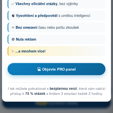
✅
Všechny oficiální otázky
, bez výjimky
🧠
Vysvětlení a předpovědi
s umělou inteligencí
♾️
Bez omezení
času nebo počtu zkoušek
🚫
Nula reklam
✨
...a mnohem více!
💻 Objevte PRO panel
I tak můžete pokračovat s
bezplatnou verzí
, která vám nabízí
Provozní postupy
Trénink!
přístup k
75 % otázek
s limitem 3 simulací každé 2 hodiny.
Vysvětlení otázky
🔒
PRO