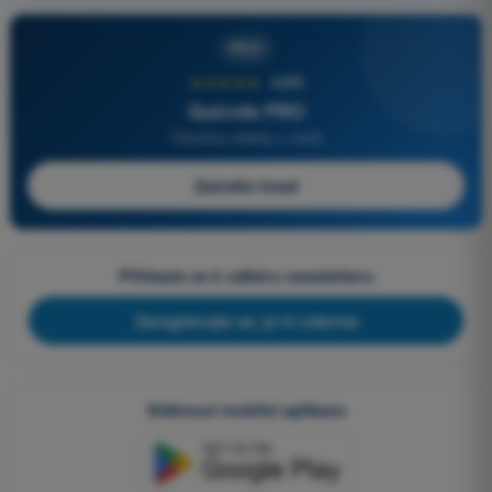
PRO
★★★★★
4,6/5
Quizvds PRO
Všechny otázky v ceně
Začněte hned
Přihlaste se k odběru newsletteru
Zaregistrujte se, je to zdarma
Stáhnout mobilní aplikace