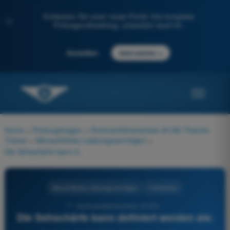
Entdecken Sie unser neues Portal: Ihre komplette
✨
Prüfungsvorbereitung, unterstützt durch KI.
→
Anmelden
Jetzt starten
Home
>
Prüfungsfragen
>
Drohnenführerschein A1/A3 Theorie-
Trainer
>
Menschliches Leistungsvermögen
>
Die Sehschärfe kann definiert werden als:
Menschliches Leistungsvermögen
4 Antworten
7 - Drohnenführerschein A1/A3 -
Die Sehschärfe kann definiert werden als: