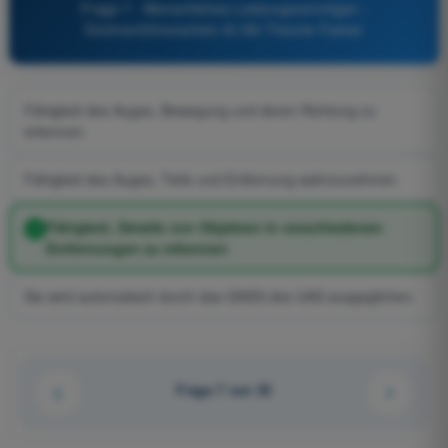
Frage 7 - Menschliches Leistungsvermögen -
Drohnenführerschein A1/A3 Theorie-Trainer
Fähigkeit des Auges, Bewegung und deren Richtung zu
erkennen
Fähigkeit des Auges, Tiefe und Entfernung wahrzunehmen
Fähigkeit, Details von Objekten in verschiedenen
Entfernungen zu erkennen
Sie wird automatisch durch das GNSS des UAS ausgeglichen.
Frage 7 von 32