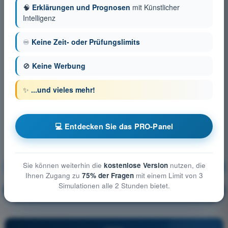
🧠
Erklärungen und Prognosen
mit Künstlicher
Intelligenz
♾️
Keine Zeit- oder Prüfungslimits
🚫
Keine Werbung
✨
...und vieles mehr!
💻 Entdecken Sie das PRO-Panel
Sie können weiterhin die
kostenlose Version
nutzen, die
Menschliches Leistungsvermögen
Ausbildung!
Ihnen Zugang zu
75% der Fragen
mit einem Limit von 3
Simulationen alle 2 Stunden bietet.
Erläuterung der Frage
🔒
PRO