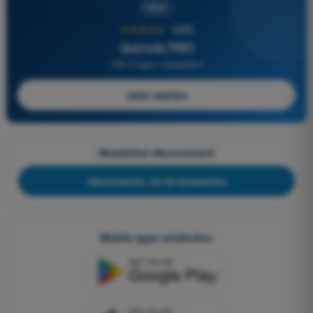
PRO
★★★★★
4,6/5
Quizvds PRO
Alle Fragen inbegriffen
Jetzt starten
Newsletter-Abonnement
Abonnieren, es ist kostenlos
Mobile apps entdecken