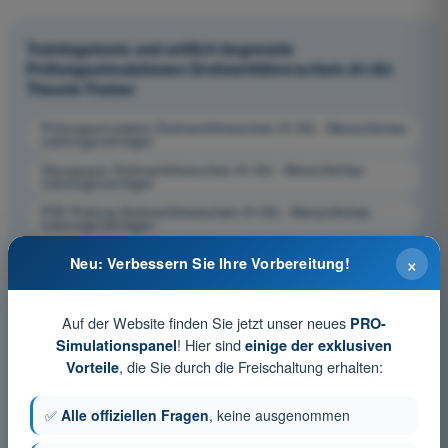
Trainingstests und zeitlich begrenzte
Prüfungssimulationen Drohnenführerschein A1/A3
Theorie-Trainer
Prüfungssimulation Drohnenführerschein A1/A3 - Menschliches
Leistungsvermögen
Übungsquiz Drohnenführerschein A1/A3 - Menschliches
Leistungsvermögen
PDF-Prüfung Drohnenführerschein A1/A3 - Menschliches
Leistungsvermögen
×
Neu: Verbessern Sie Ihre Vorbereitung!
Auf der Website finden Sie jetzt unser neues
PRO-
! Hier sind
Simulationspanel
einige der exklusiven
, die Sie durch die Freischaltung erhalten:
Vorteile
✅
Alle offiziellen Fragen
, keine ausgenommen