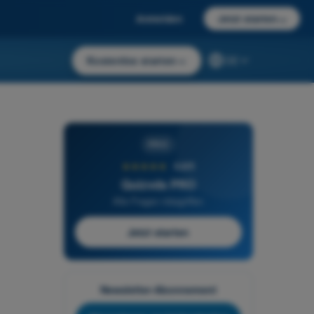
Anmelden
Jetzt starten
→
Kostenlos starten
→
DE
PRO
★★★★★
4,6/5
Quizvds PRO
Alle Fragen inbegriffen
Jetzt starten
Newsletter-Abonnement