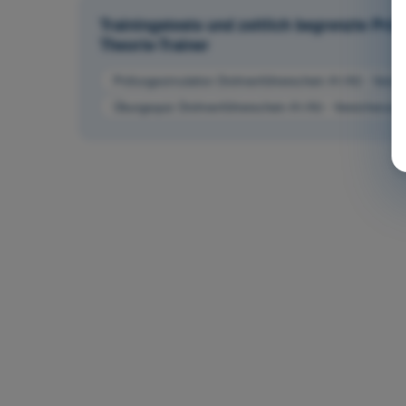
Trainingstests und zeitlich begrenzte Pr
Theorie-Trainer
Prüfungssimulation Drohnenführerschein A1/A3 - Versi
Übungsquiz Drohnenführerschein A1/A3 - Versicherung