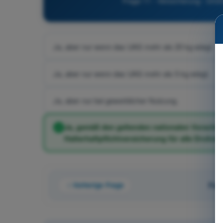
Frage 11 - Versicherung - Dro
Ja, aber nur wenn das UAS mehr als 20 kg wiegt.
Ja, aber nur wenn das UAS mehr als 5 kg wiegt.
Ja, aber nur bei gewerblicher Nutzung.
Ja, gemäß den geltenden nationalen Vorschrift
Halterhaftpflichtversicherung für alle Drohnen
Vorherige Frage
Fra