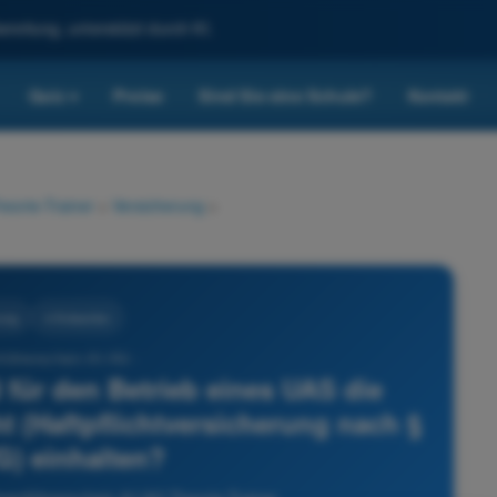
reitung, unterstützt durch KI.
Quiz
Preise
Sind Sie eine Schule?
Kontakt
▾
eorie-Trainer
>
Versicherung
>
ung
4 Antworten
führerschein A1/A3 -
für den Betrieb eines UAS die
t (Haftpflichtversicherung nach §
G) einhalten?