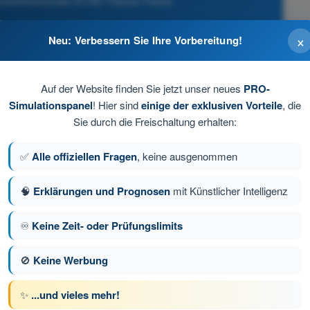
hnenführerschein A1/A3 Theorie-Trainer
×
Neu: Verbessern Sie Ihre Vorbereitung!
Auf der Website finden Sie jetzt unser neues
PRO-
Simulationspanel
! Hier sind
einige der exklusiven Vorteile
, die
Sie durch die Freischaltung erhalten:
✅
Alle offiziellen Fragen
, keine ausgenommen
en für UAS (in Deutschland ist eine
🧠
Erklärungen und Prognosen
mit Künstlicher Intelligenz
 verpflichtend).
♾️
Keine Zeit- oder Prüfungslimits
ge 11 von 25
Nächste Frage
🚫
Keine Werbung
✨
...und vieles mehr!