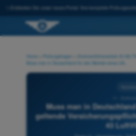
✨
Entdecken Sie unser neues Portal: Ihre komplette Prüfungsvorbe
Home
>
Prüfungsfragen
>
Drohnenführerschein A1/A3 Th
Muss man in Deutschland für den Betrieb eines UAS die geltende Versicherungspflicht (Haftpflichtversicherung nach § 43 LuftVG) einhalten?
Versicher
11 - Drohnen
Muss man in Deutschland 
geltende Versicherungspflich
43 LuftV