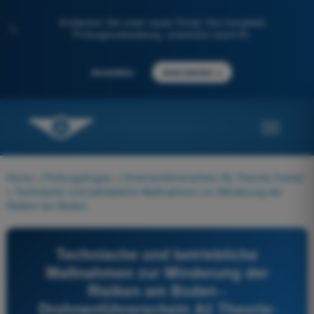
Entdecken Sie unser neues Portal: Ihre komplette
✨
Prüfungsvorbereitung, unterstützt durch KI.
→
Anmelden
Jetzt starten
Home
>
Prüfungsfragen
>
Drohnenführerschein A2 Theorie-Trainer
>
Technische und betriebliche Maßnahmen zur Minderung der
Risiken am Boden
Technische und betriebliche
Maßnahmen zur Minderung der
Risiken am Boden -
Drohnenführerschein A2 Theorie-