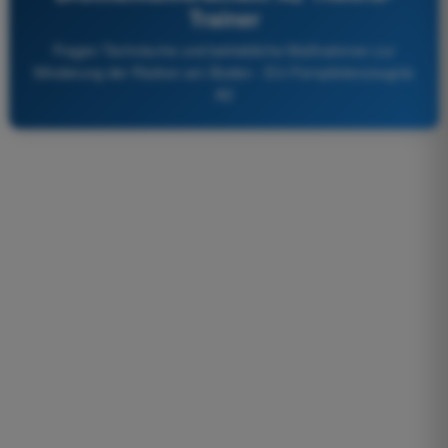
Trainer
Fragen Technische und betriebliche Maßnahmen zur
Minderung der Risiken am Boden - EU-Fernpilotenzeugnis
A2