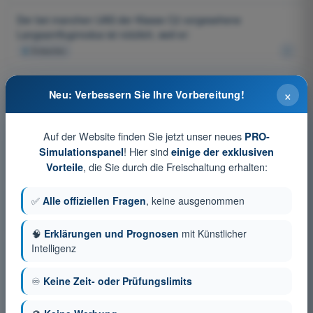
Der bei manchen UAS der Klasse C2 vorgesehene
Langsamflugmodus ist nützlich, weil er:
4
Antworten
Um das Risiko am Boden zu begrenzen, ist es sinnvoll:
×
Neu: Verbessern Sie Ihre Vorbereitung!
4
Antworten
Auf der Website finden Sie jetzt unser neues
Das Vorhandensein einer Fernidentifizierung oder einer Geo-
PRO-
Sensibilisierungsfunktion (Geo-Awareness):
! Hier sind
Simulationspanel
einige der exklusiven
, die Sie durch die Freischaltung erhalten:
Vorteile
4
Antworten
✅
Alle offiziellen Fragen
, keine ausgenommen
Eine gute betriebliche Minderungsmaßnahme besteht darin:
4
Antworten
🧠
Erklärungen und Prognosen
mit Künstlicher
Intelligenz
Bei Verlust der Kontrolle in der Nähe unbeteiligter Personen
muss vorrangig:
♾️
Keine Zeit- oder Prüfungslimits
4
Antworten