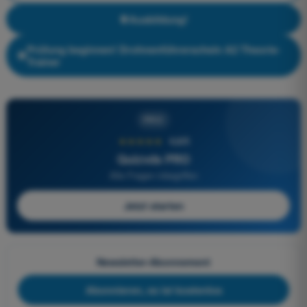
Ausbildung!
Prüfung beginnen! Drohnenführerschein A2 Theorie-
Trainer
PRO
★★★★★
4,6/5
Quizvds PRO
Alle Fragen inbegriffen
Jetzt starten
Newsletter-Abonnement
Abonnieren, es ist kostenlos