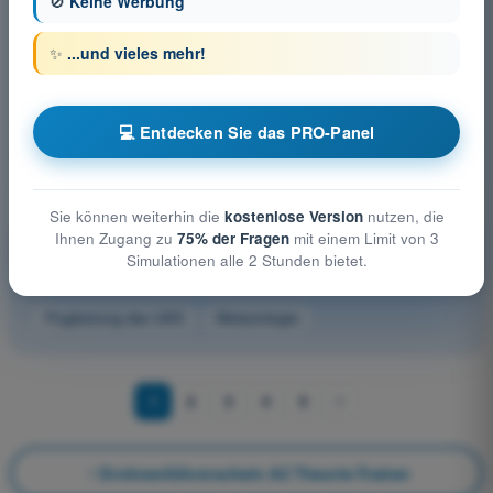
🚫
Keine Werbung
Die Wahl des Start- und Landeplatzes muss insbesondere
ermöglichen:
✨
...und vieles mehr!
4
Antworten
Bei der Bewertung des Risikos am Boden sind insbesondere
💻 Entdecken Sie das PRO-Panel
zu berücksichtigen:
4
Antworten
Sie können weiterhin die
kostenlose Version
nutzen, die
Ihnen Zugang zu
75% der Fragen
mit einem Limit von 3
Weitere Prüfungsfächer Drohnenführerschein A2
Simulationen alle 2 Stunden bietet.
Theorie-Trainer
Flugleistung des UAS
Meteorologie
1
2
3
4
5
Drohnenführerschein A2 Theorie-Trainer