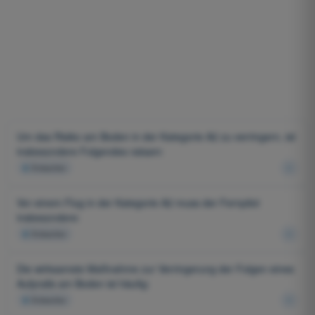
Um das Risiko am Boden in der Kategorie A2 zu verringern, ist
insbesondere Folgendes ratsam:
4
Antworten
Vor einem Flug in der Kategorie A2 muss der Fernpilot
insbesondere:
4
Antworten
Die wirksamste Maßnahme zur Verringerung der Folgen eines
Aufpralls am Boden ist häufig:
4
Antworten