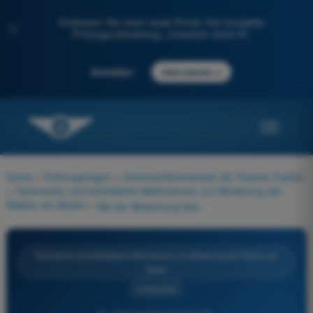
Entdecken Sie unser neues Portal: Ihre komplette
✨
Prüfungsvorbereitung, unterstützt durch KI.
→
Anmelden
Jetzt starten
Home
>
Prüfungsfragen
>
Drohnenführerschein A2 Theorie-Trainer
>
Technische und betriebliche Maßnahmen zur Minderung der
Risiken am Boden
>
Bei der Bewertung des Risikos am Boden sind insbesondere zu berücksichtigen:
Technische und betriebliche Maßnahmen zur Minderung der Risiken am
Boden
4 Antworten