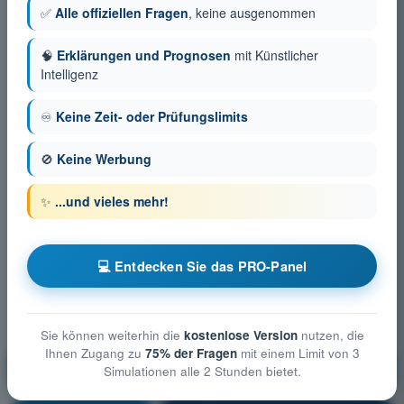
✅
Alle offiziellen Fragen
, keine ausgenommen
🧠
Erklärungen und Prognosen
mit Künstlicher
Intelligenz
♾️
Keine Zeit- oder Prüfungslimits
🚫
Keine Werbung
✨
...und vieles mehr!
💻 Entdecken Sie das PRO-Panel
Sie können weiterhin die
kostenlose Version
nutzen, die
Ihnen Zugang zu
75% der Fragen
mit einem Limit von 3
Technische und betriebliche Maßnahmen zur
Simulationen alle 2 Stunden bietet.
Minderung der Risiken am Boden