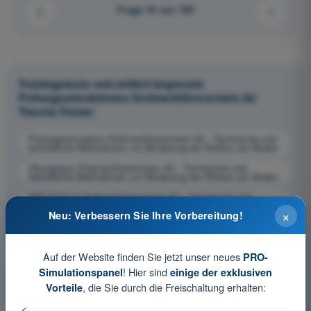
Frage 10 von 100
Trainingstests und zeitlich begrenzte
Prüfungssimulationen Drohnenführerschein A2
Theorie-Trainer
Prüfungssimulation Drohnenführerschein A2 - Technische und
betriebliche Maßnahmen zur Minderung der Risiken am Boden
Übungsquiz Drohnenführerschein A2 - Technische und
betriebliche Maßnahmen zur Minderung der Risiken am Boden
PDF-Prüfung Drohnenführerschein A2 - Technische und
betriebliche Maßnahmen zur Minderung der Risiken am Boden
×
Neu: Verbessern Sie Ihre Vorbereitung!
Auf der Website finden Sie jetzt unser neues
PRO-
! Hier sind
Simulationspanel
einige der exklusiven
, die Sie durch die Freischaltung erhalten:
Vorteile