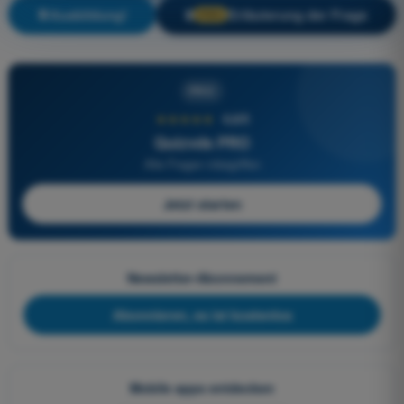
Ausbildung!
Erläuterung der Frage
🔒
PRO
PRO
★★★★★
4,6/5
Quizvds PRO
Alle Fragen inbegriffen
Jetzt starten
Newsletter-Abonnement
Abonnieren, es ist kostenlos
Mobile apps entdecken