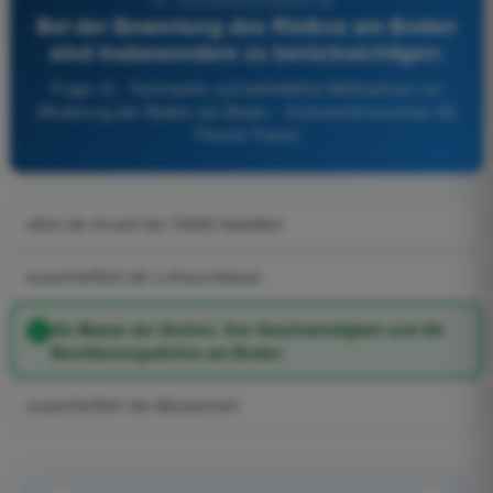
10 - Drohnenführerschein A2 -
Bei der Bewertung des Risikos am Boden
sind insbesondere zu berücksichtigen:
Frage 10 - Technische und betriebliche Maßnahmen zur
Minderung der Risiken am Boden - Drohnenführerschein A2
Theorie-Trainer
allein die Anzahl der GNSS-Satelliten
ausschließlich die Luftraumklasse
die Masse der Drohne, ihre Geschwindigkeit und die
Bevölkerungsdichte am Boden
ausschließlich die Akkulaufzeit