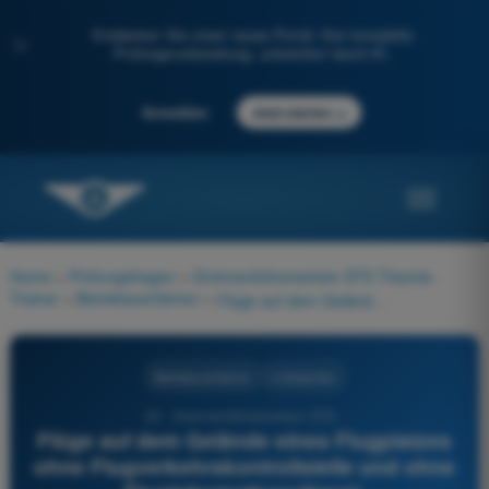
Entdecken Sie unser neues Portal: Ihre komplette
✨
Prüfungsvorbereitung, unterstützt durch KI.
→
Anmelden
Jetzt starten
Home
>
Prüfungsfragen
>
Drohnenführerschein STS Theorie-
Trainer
>
Betriebsverfahren
>
Flüge auf dem Gelände eines Flugplatzes ohne Flugverkehrskontrollstelle und ohne Fluginformationsdienst:
Betriebsverfahren
4 Antworten
23 - Drohnenführerschein STS -
Flüge auf dem Gelände eines Flugplatzes
ohne Flugverkehrskontrollstelle und ohne