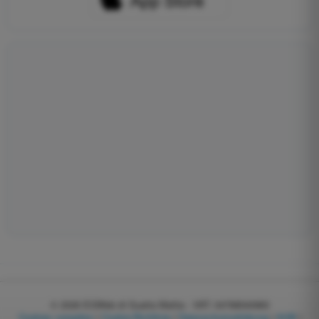
© 2026
EGWeb di Guatta Mattia - VAT: 04768540983
Cookies verwalten
|
Cookie-Richtlinie
|
Datenschutzerklärung
|
AGB
|