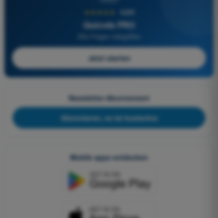
★★★★★
4,6/5
Quizvds PRO
Alle Fragen inbegriffen
Jetzt starten
Newsletter-Abonnement
Abonnieren, es ist kostenlos
Mobile apps entdecken