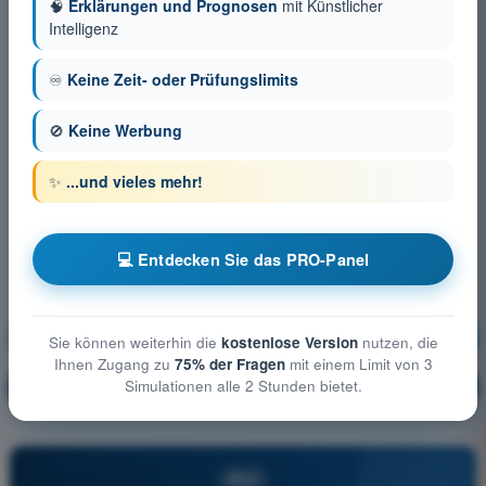
🧠
Erklärungen und Prognosen
mit Künstlicher
Intelligenz
♾️
Keine Zeit- oder Prüfungslimits
🚫
Keine Werbung
✨
...und vieles mehr!
💻 Entdecken Sie das PRO-Panel
Betriebsverfahren
Ausbildung!
Sie können weiterhin die
kostenlose Version
nutzen, die
Ihnen Zugang zu
75% der Fragen
mit einem Limit von 3
Simulationen alle 2 Stunden bietet.
Erläuterung der Frage
🔒
PRO
PRO