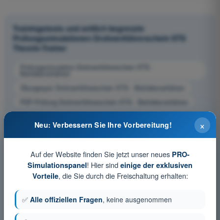
Trainingstests und zeitlich begrenzte
Prüfungssimulationen Drohnenführerschein STS
Theorie-Trainer
Prüfungssimulation Drohnenführerschein STS -
Betriebsverfahren
Übungsquiz Drohnenführerschein STS - Betriebsverfahren
PDF-Prüfung Drohnenführerschein STS - Betriebsverfahren
×
Neu: Verbessern Sie Ihre Vorbereitung!
Auf der Website finden Sie jetzt unser neues
PRO-
! Hier sind
Simulationspanel
einige der exklusiven
, die Sie durch die Freischaltung erhalten:
Vorteile
✅
Alle offiziellen Fragen
, keine ausgenommen