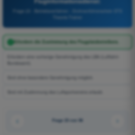
Fluginformationsdienst:
Frage 23 - Betriebsverfahren - Drohnenführerschein STS
Theorie-Trainer
Erfordern die Zustimmung des Flugplatzbetreibers.
Erfordern eine vorherige Genehmigung des LBA (Luftfahrt-
Bundesamt).
Sind ohne besondere Genehmigung möglich.
Sind mit Zustimmung des Luftsportvereins erlaubt.
Frage 23 von 96