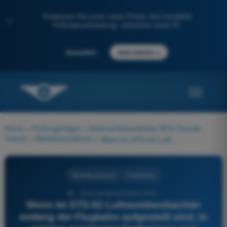
Entdecken Sie unser neues Portal: Ihre komplette
✨
Prüfungsvorbereitung, unterstützt durch KI.
→
Anmelden
Jetzt starten
Home
>
Prüfungsfragen
>
Drohnenführerschein STS Theorie-
Trainer
>
Betriebsverfahren
>
Wenn im STS-02 Luftraumbeobachter entlang der Flugbahn aufgestellt sind, in welcher maximalen Entfernung vom nächstgelegenen Beobachter darf das Luftfahrzeug betrieben werden?
Betriebsverfahren
4 Antworten
80 - Drohnenführerschein STS -
Wenn im STS-02 Luftraumbeobachter
entlang der Flugbahn aufgestellt sind, in