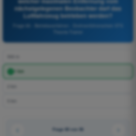
welcher maximalen Entfernung vom
nächstgelegenen Beobachter darf das
Luftfahrzeug betrieben werden?
Frage 80 - Betriebsverfahren - Drohnenführerschein STS
Theorie-Trainer
500 m
1 km
2 km
5 km
Frage 80 von 96