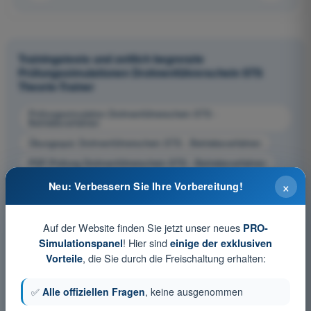
Trainingstests und zeitlich begrenzte
Prüfungssimulationen Drohnenführerschein STS
Theorie-Trainer
Prüfungssimulation Drohnenführerschein STS -
Betriebsverfahren
Übungsquiz Drohnenführerschein STS - Betriebsverfahren
PDF-Prüfung Drohnenführerschein STS - Betriebsverfahren
×
Neu: Verbessern Sie Ihre Vorbereitung!
Auf der Website finden Sie jetzt unser neues
PRO-
! Hier sind
Simulationspanel
einige der exklusiven
, die Sie durch die Freischaltung erhalten:
Vorteile
✅
Alle offiziellen Fragen
, keine ausgenommen