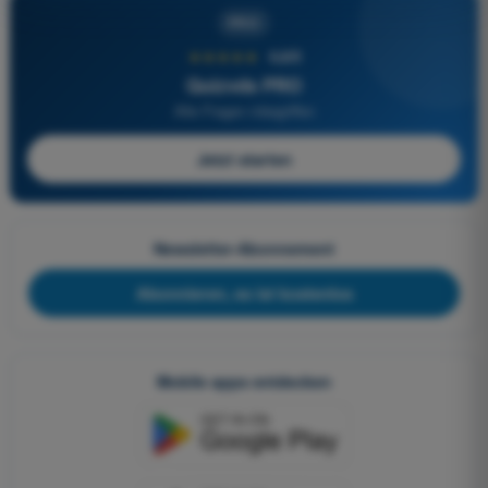
PRO
★★★★★
4,6/5
Quizvds PRO
Alle Fragen inbegriffen
Jetzt starten
Newsletter-Abonnement
Abonnieren, es ist kostenlos
Mobile apps entdecken