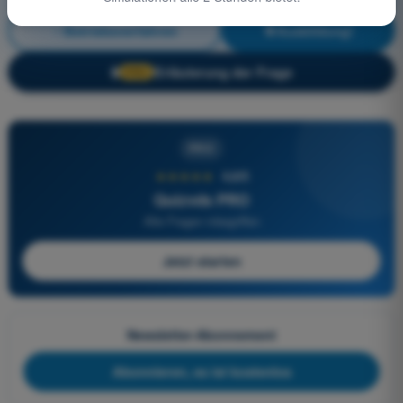
Betriebsverfahren
Ausbildung!
Erläuterung der Frage
🔒
PRO
PRO
★★★★★
4,6/5
Quizvds PRO
Alle Fragen inbegriffen
Jetzt starten
Newsletter-Abonnement
Abonnieren, es ist kostenlos