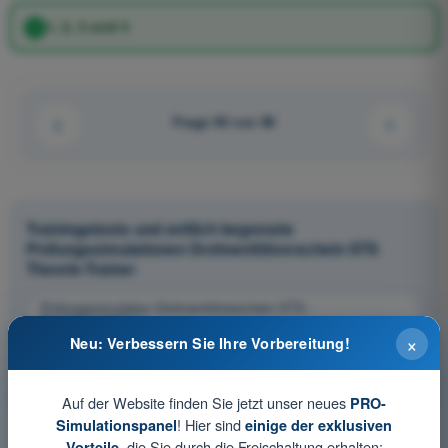
1, 2, 3 und 4
Frage 93 von 96
Trainingstests und zeitlich begrenzte
Prüfungssimulationen Drohnenführerschein STS
Theorie-Trainer
Prüfungssimulation Drohnenführerschein STS -
Betriebsverfahren
×
Neu: Verbessern Sie Ihre Vorbereitung!
Übungsquiz Drohnenführerschein STS - Betriebsverfahren
PDF-Prüfung Drohnenführerschein STS - Betriebsverfahren
Auf der Website finden Sie jetzt unser neues
PRO-
! Hier sind
Simulationspanel
einige der exklusiven
, die Sie durch die Freischaltung erhalten:
Vorteile