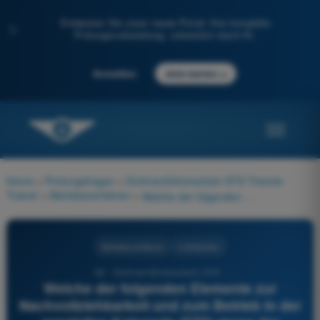
Entdecken Sie unser neues Portal: Ihre komplette
✨
Prüfungsvorbereitung, unterstützt durch KI.
→
Anmelden
Jetzt starten
Home
>
Prüfungsfragen
>
Drohnenführerschein STS Theorie-
Trainer
>
Betriebsverfahren
>
Welche der folgenden Elemente zur Nachvollziehbarkeit und zum Betrieb in der speziellen Kategorie (STS) muss der Betreiber im Falle einer Kontrolle dem LBA vorlegen können? 1) Die Betriebserklärung und ihre Empfangsbestätigung 2) Das Flugbuch der UAS und die Wartungsaufzeichnungen 3) Die Kompetenznachweise (theoretisch und praktisch) der Fernpiloten 4) Das aktuelle Betriebshandbuch
Betriebsverfahren
4 Antworten
93 - Drohnenführerschein STS -
Welche der folgenden Elemente zur
Nachvollziehbarkeit und zum Betrieb in der