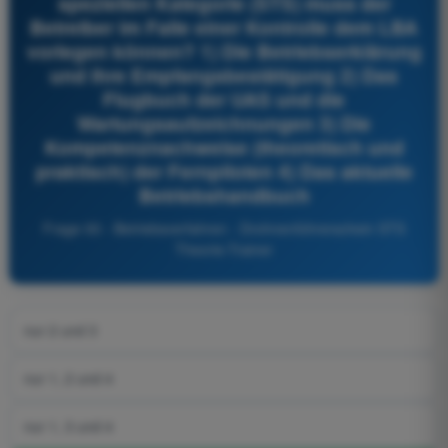
speziellen Kategorie (STS) muss der
Betreiber im Falle einer Kontrolle dem LBA
vorlegen können? 1) Die Betriebserklärung
und ihre Empfangsbestätigung 2) Das
Flugbuch der UAS und die
Wartungsaufzeichnungen 3) Die
Kompetenznachweise (theoretisch und
praktisch) der Fernpiloten 4) Das aktuelle
Betriebshandbuch
Frage 93 - Betriebsverfahren - Drohnenführerschein STS
Theorie-Trainer
nur 2 und 3
nur 1, 2 und 4
nur 1, 3 und 4